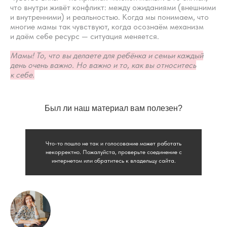
что внутри живёт конфликт: между ожиданиями (внешними
Вопросы
Дети
и внутренними) и реальностью. Когда мы понимаем, что
Отзывы
Взрослые
многие мамы так чувствуют, когда осознаём механизм
и даём себе ресурс — ситуация меняется.
Контакты
Специалисты
Благодарности
Журнал о сне
Мамы! То, что вы делаете для ребёнка и семьи каждый
Политика
день очень важно. Но важно и то, как вы относитесь
Практикум
к себе.
Соглашение
О проекте
Оферта
Был ли наш материал вам полезен?
Вход/Регистрация
Что-то пошло не так и голосование может работать
КОНТАКТЫ
некорректно. Пожалуйста, проверьте соединение с
интернетом или обратитесь к владельцу сайта.
ИП Снеговская
Ольга Сергеевна
Пн-пт: с 10:00 до
20:00
+7 (903) 011-73-03
sos@o-sne.online
Видео
Там, где картинки