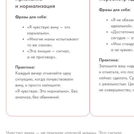
и нормализация
Фразы для себя:
Первичная консультация
Фразы для себя:
«Я не обяза
идеальной».
«Я чувствую вину — это
«Достаточн
нормально».
сегодня — э
«Многие мамы испытывают
«Мои станд
то же самое».
а не чужие».
«Эта эмоция — сигнал,
а не приговор».
Практика:
Запишите ваш «ид
Практика:
и отметьте, что по
Каждый вечер отмечайте одну
сейчас сделать. С
ситуацию, когда почувствовали
с реальностью. Це
вину, и просто напишите:
не совершенство, 
«Я чувствую. Это нормально». Без
анализа, без обвинений.
Чувство вины — не признак «плохой мамы». Это сигнал,