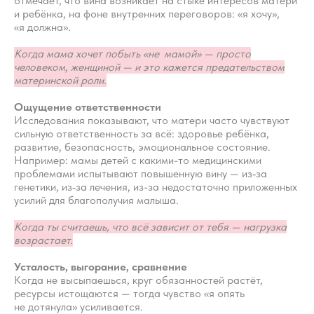
отмечает, что вина возникает на стыке интересов матери
и ребёнка, на фоне внутренних переговоров: «я хочу»,
«я должна».
Когда мама хочет побыть «не мамой» — просто
человеком, женщиной — и это кажется предательством
материнской роли.
Ощущение ответственности
Исследования показывают, что матери часто чувствуют
сильную ответственность за всё: здоровье ребёнка,
развитие, безопасность, эмоциональное состояние.
Например: мамы детей с какими-то медицинскими
проблемами испытывают повышенную вину — из‑за
генетики, из‑за лечения, из-за недостаточно приложенных
усилий для благополучия малыша.
Когда ты считаешь, что всё зависит от тебя — нагрузка
возрастает.
Усталость, выгорание, сравнение
Когда не высыпаешься, круг обязанностей растёт,
ресурсы истощаются — тогда чувство «я опять
не дотянула» усиливается.