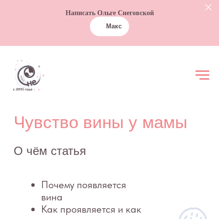
Написать Ольге Снеговской
Макс
Чувство вины у мамы
О чём статья
Почему появляется
вина
Как проявляется и как
влияет
Что с этим можно
делать: практики и
подходы
Шпаргалка‑практика:
как уменьшить
чувство вины у мамы