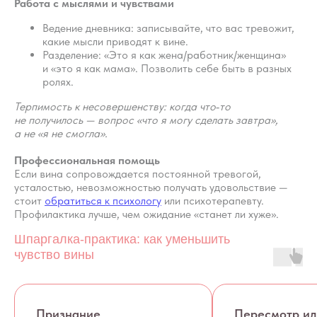
Работа с мыслями и чувствами
Ведение дневника: записывайте, что вас тревожит,
какие мысли приводят к вине.
Разделение: «Это я как жена/работник/женщина»
и «это я как мама». Позволить себе быть в разных
ролях.
Терпимость к несовершенству: когда что‑то
Психологическая
не получилось — вопрос «что я могу сделать завтра»,
а не «я не смогла».
помощь
Профессиональная помощь
Если вина сопровождается постоянной тревогой,
Когда нужна психологическая
усталостью, невозможностью получать удовольствие —
поддержка,
стоит
обратиться к психологу
или психотерапевту.
понимание, опора и забота.
Профилактика лучше, чем ожидание «станет ли хуже».
Без тревоги и чувства вины, без
стеснения и страхов
Шпаргалка‑практика: как уменьшить
разоблачения, без нудных
чувство вины
диалогов и длинных раскопок
истории жизни
Признание
Пересмотр ид