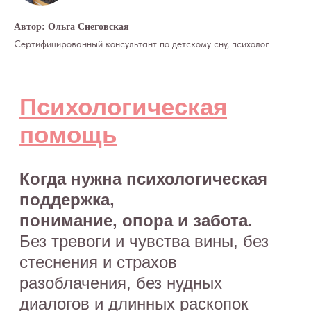
Автор: Ольга Снеговская
Сертифицированный консультант по детскому сну, психолог
Все права на материалы портала o-sne.online
защищены законом об интеллектуальной
собственности. Использование материалов
портала o-sne.online возможно только
с письменного разрешения автора
и с обязательным указанием гиперссылки
на источник o-sne.online.
Материалы, представленные на этом сайте, носят
исключительно информационно-образовательный
характер и не применимы к детям, имеющим
проблемы с развитием или здоровьем. А также
не могут рассматриваться как медицинские
рекомендации по диагностике и лечению. Все
публикации, видео, советы и консультации
не являются медицинскими, не могут отменить или
заменить назначений врача и применимы к детям,
признанным наблюдающими их врачами
здоровыми.
Портал o-sne.online не несёт ответственности
за неверное толкование, ошибочное или
некорректное использование советов и/или
материалов, представленных на сайте или данных
в процессе консультаций. Если состояние здоровья
вашего ребёнка вызывает у вас беспокойство,