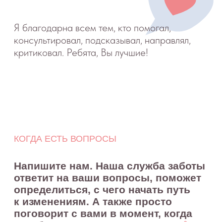
КОНТАКТЫ
ИП Снеговская
Ольга Сергеевна
Пн-пт: с 10:00 до
20:00
+7 (903) 011-73-03
sos@o-sne.online
Видео
Там, где картинки
Все права на материалы портала o-sne.online
защищены законом об интеллектуальной
собственности. Использование материалов
портала o-sne.online возможно только
с письменного разрешения автора
и с обязательным указанием гиперссылки
на источник o-sne.online.
Материалы, представленные на этом сайте, носят
исключительно информационно-образовательный
характер и не применимы к детям, имеющим
проблемы с развитием или здоровьем. А также
не могут рассматриваться как медицинские