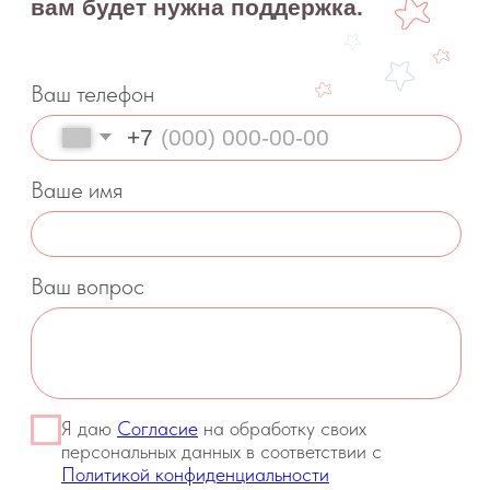
рекомендации по диагностике и лечению. Все
публикации, видео, советы и консультации
не являются медицинскими, не могут отменить или
заменить назначений врача и применимы к детям,
признанным наблюдающими их врачами
здоровыми.
Портал o-sne.online не несёт ответственности
за неверное толкование, ошибочное или
некорректное использование советов и/или
материалов, представленных на сайте или данных
в процессе консультаций. Если состояние здоровья
вашего ребёнка вызывает у вас беспокойство,
наблюдаются проблемы сна, являющиеся
симптомом какого-либо заболевания,
незамедлительно обратитесь к врачу!
© 2015—2026 О СНЕ. ОНЛАЙН —
информационный портал о детском
и семейном сне