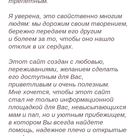
мам и пап, но и уютным прибежищем,
в котором Вы всегда найдете
помощь, надежное плечо и открытые
уши;)
Добро пожаловать!
И да, я хочу посвятить эту страницу
благодарностям
Я принимала участие в каждом штрихе при
создании этого проекта, но без этих
замечательных людей наш портал никогда бы
не увидел свет:
Я благодарна своей ненаглядной доче,
Полине: она подарила мне смысл жизни и,
благодаря своему «ужасному» сну, открыла
для меня неизведанную ранее профессию,
в которой я смогла раствориться и обрести
себя как профессионала.
Она научила меня любить бескорыстно,
понимать без слов, чувствовать без разума,
верить сердцем, принимать душой, ценить