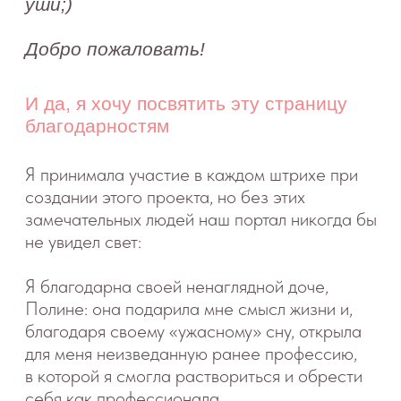
и радоваться каждому мгновению.
Я благодарна своему мужу, Денису: без его
поддержки и помощи мне бы никогда
не хватило смелости и сил все это затеять).
Мой дорогой, я благодарю тебя за то, что
ты всегда рядом. Ты знаешь какие-то
волшебные слова, которые всегда придают
мне сил и уверенности. У тебя всегда
в кармане запрятано решение любой
неурядицы) Спасибо тебе, что все это время
ты был прекрасным отцом и таким
остаешься, а слова «Папа споёт» — лучшее
тому подтверждение.
Я благодарна своим родителям, Лене
и Сергею: Вы верите в меня, чувствуете меня,
предоставляете свободу действий и всегда
поддерживаете. Спасибо Вам! Я есть
благодаря Вам.
Я благодарна нашему консультанту
по детскому сну, Кате (Kate): она помогла
нам не только избавиться от ночных
страданий, она помогла мне вновь обрести