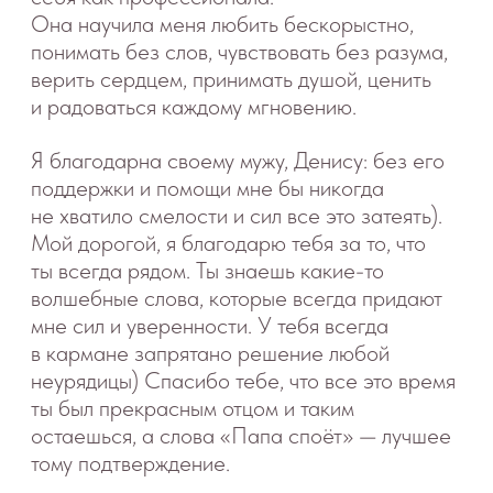
невероятное счастье материнства
и супружества, избавиться от чувства вины
и вдохновиться на освоение новой
профессии, приносящей радость и в Ваш
дом.
Я благодарна моему наставнику
и вдохновителю, Деборе (Deborah): твои
всеобъемлющие знания и опыт бесценны.
Спасибо тебе, что ты так щедро
и внимательно передаешь их своим
воспитанникам и так искренне желаешь
помочь каждому неспящему малышу
на Земле.
Я благодарна моему фотографу, художнику
и подруге, Татьяне: твой творческий вклад
в наш портал неоценим. Только
ты понимаешь меня, когда я прошу
«подрисовать еще одну звездочку вот здесь,
а вот этот розовенький сделать не таким
розовеньким»:). Спасибо тебе за твой
энтузиазм и за ту атмосферу, которой
пропитан здесь каждый пиксель. И да, эту
волшебницу можно найти на
http://www.tanya-