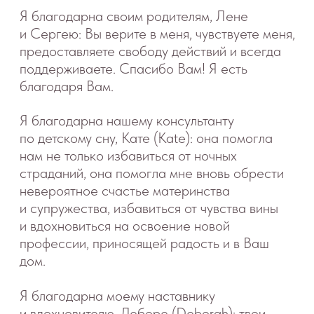
gorelova.com
.
Я благодарна создателю Логотипа, Арамису:
@a.r.a.m.i.s, спасибо за невероятно тонкий
подход, внимательное отношение,
профессиональное терпение и чувство
юмора. Без тебя мои кривые никогда бы
не превратились в столь мастерское
изображение;)
Я благодарна Вам, мамам и папам:
Вы вдохновляете меня, доверяете мне,
позволяете проживать с Вами кусочек
своего счастья. Вы дарите мне ощущение
быть нужной профессионально и побуждаете
становиться лучше для Вас каждый день. Это
настоящее счастье!
Я благодарна всем тем, кто помогал,
консультировал, подсказывал, направлял,
критиковал. Ребята, Вы лучшие!