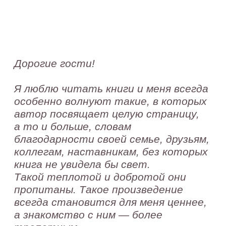
особенно волнуют такие, в которых
автор посвящает целую страницу,
а то и больше, словам
благодарности своей семье, друзьям,
коллегам, наставникам, без которых
книга не увидела бы свет.
Такой теплотой и добротой они
пропитаны. Такое произведение
всегда становится для меня ценнее,
а знакомство с ним — более
трепетным.
Я уверена, это свойственно многим
людям: мы дорожим своим творением,
бережно передаем его другим
и болеем за то, чтобы оно нашло
отклик в их сердцах.
Этот сайт создан с любовью,
переживаниями, желанием сделать
его доступным для Вас,
приветливым и очень полезным.
Мне хочется, чтобы этот сайт
стал не только информационной
площадкой для Вас, невысыпающихся