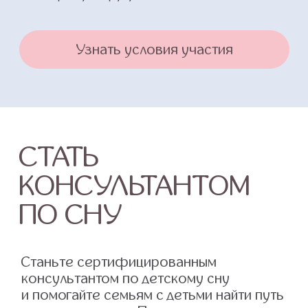
Политика
Практикум
Соглашение
О проекте
Оферта
Вход/Регистрация
КОНТАКТЫ
ИП Снеговская Ольга
Сергеевна
Пн-пт: с 10:00 до
20:00
+7 (903) 011-73-03
sos@o-sne.online
Видео
Там, где картинки
Все права на материалы портала o-sne.online
защищены законом об интеллектуальной