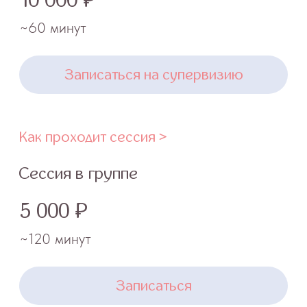
в своей сфере.
Посмотреть >
02.
Библиотека
Доступ к видеозаписям и дополнительным
материалам прошедших семинаров,
курсов, мастер-классов.
Новейшие исследования в области
детской сомнологии, физиологии сна,
психологии и др.
В том числе иностранные источники
в качественном переводе на русский
язык.
Подробнее >
03.