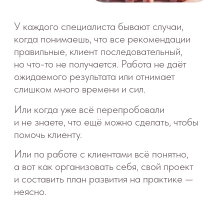
РЕШИТЬ НА КОНСУЛЬТАЦИЯХ
01.
Любые вопросы по решению ситуации
клиента.
02.
Подготовка к важным переговорам:
определить цели, прописать сценарий и план
встречи.
03.
Вопросы, тормозящие развитие или
создающие чувство тревоги, например:
Как перестать заботиться о других
и разделять ответственность,