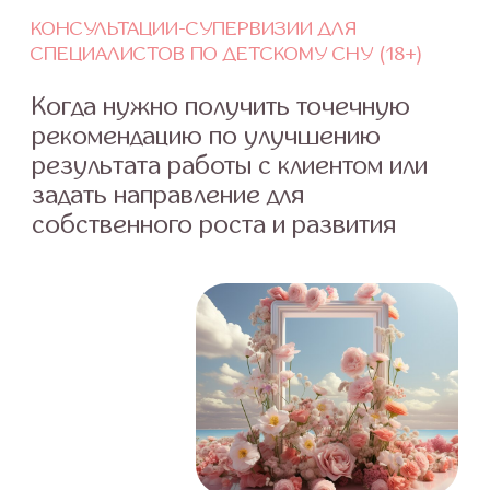
У каждого специалиста бывают случаи,
когда понимаешь, что все рекомендации
правильные, клиент последовательный,
но что-то не получается. Работа не даёт
ожидаемого результата или отнимает
слишком много времени и сил.
Или когда уже всё перепробовали
и не знаете, что ещё можно сделать, чтобы
помочь клиенту.
Или по работе с клиентами всё понятно,
а вот как организовать себя, свой проект
и составить план развития на практике —
неясно.
ОСНОВНЫЕ ВОПРОСЫ, КОТОРЫЕ МЫ МОЖЕМ