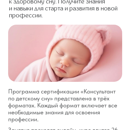
собственности. Использование материалов
портала o-sne.online возможно только
с письменного разрешения автора
и с обязательным указанием гиперссылки
на источник o-sne.online.
Материалы, представленные на этом сайте, носят
исключительно информационно-образовательный
характер и не применимы к детям, имеющим
проблемы с развитием или здоровьем. А также
не могут рассматриваться как медицинские
рекомендации по диагностике и лечению. Все
публикации, видео, советы и консультации
не являются медицинскими, не могут отменить или
заменить назначений врача и применимы к детям,
признанным наблюдающими их врачами
здоровыми.
Портал o-sne.online не несёт ответственности
за неверное толкование, ошибочное или
некорректное использование советов и/или
материалов, представленных на сайте или данных
в процессе консультаций. Если состояние здоровья
вашего ребёнка вызывает у вас беспокойство,
наблюдаются проблемы сна, являющиеся
симптомом какого-либо заболевания,
незамедлительно обратитесь к врачу!
© 2015—2026 О СНЕ. ОНЛАЙН —
информационный портал о детском
и семейном сне