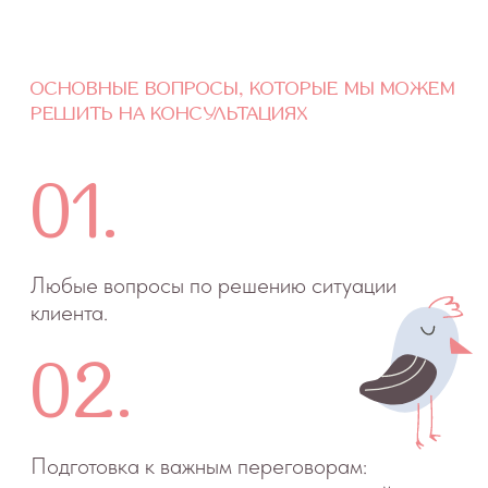
перестать быть «мамкой»
и спасателем. Как больше доверять
людям и обстоятельствам.
Как начать делать то, что хочется,
а не просто мечтать об этом.
Как перестать бояться негативного
результата и больше доверять себе
и пространству.
Как определять зону своей
ответственности за результат в работе
с клиентами и со своими детьми.
Как находить новые цели
и достижения, чтобы не стоять
на месте.
ФОРМАТЫ ОНЛАЙН-СУПЕРВИЗИЙ
Как проходит сессия >
Сессия 60 минут