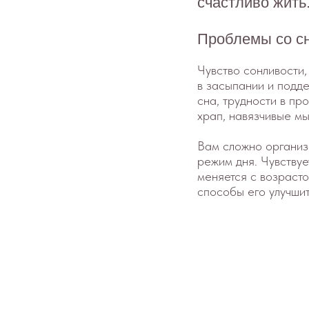
в засыпании и поддержани
сна, трудности в пробужден
храп, навязчивые мысли.
Вам сложно организовать
режим дня. Чувствуете, что
меняется с возрастом, и и
способы его улучшить.