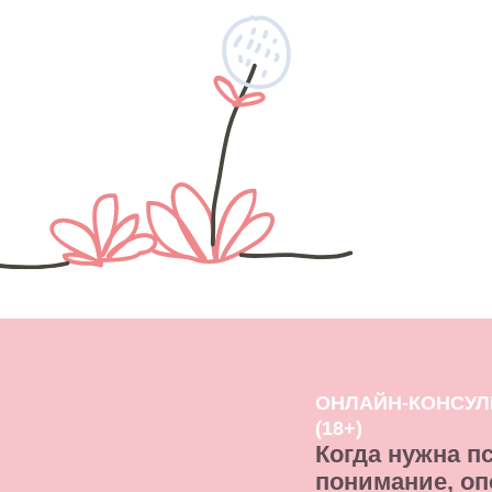
ОНЛАЙН-КОНСУЛЬТАЦ
(18+)
Когда нужна психол
понимание, опора и
Каждый взрослый на любо
сталкиваться с ситуация
и поддержка другого взро
Здорово, когда ваши близ
протянуть руку помощи в 
Когда такой помощи недо
свою проблему, вы может