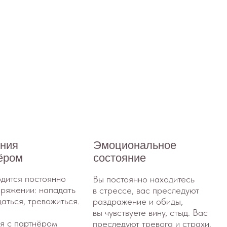
Эмоциональное
состояние
нно
Вы постоянно находитесь
адать
в стрессе, вас преследуют
иться.
раздражение и обиды,
вы чувствуете вину, стыд. Вас
м
преследуют тревога и страхи.
Вам сложно понять свои
потребности. Вы устали
и не знаете, где брать
ресурсы.
естный