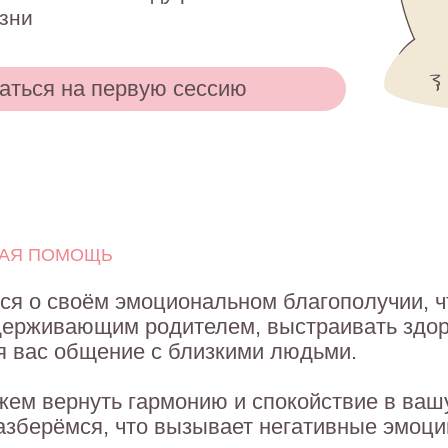
 на первую сессию
ОМОЩЬ
своём эмоциональном благополучии, чтобы быть
вающим родителем, выстраивать здоровое,
 общение с близкими людьми.
ернуть гармонию и спокойствие в вашу жизнь
ёмся, что вызывает негативные эмоции и мешае
Отношения с ребёнком
ости
Нет желания играть