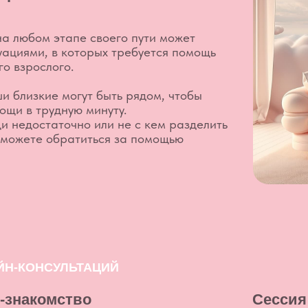
НСУЛЬТАЦИЙ
комство
Сессия 60 минут
10 000 ₽
~60 минут
 на первую сессию
Запи