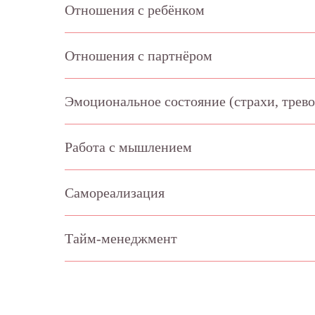
Отношения с ребёнком
Отношения с партнёром
Эмоциональное состояние (страхи, трево
ЧТО БУДЕТ НА ПЕРВОЙ
Мы работаем без тре
Работа с мышлением
разоблачения, без н
Самореализация
01.
Тайм-менеджмент
Каждая консультация длитс
60 минут, проходит
по видеосвязи в ZOOM ил
в других мессенджерах, мо
быть записана по запросу.