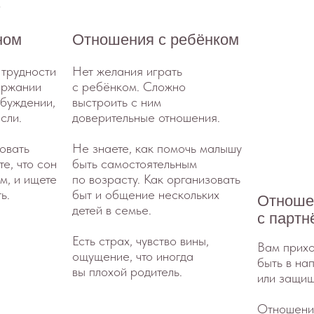
и
с ребёнком. Сложно
ии,
выстроить с ним
доверительные отношения.
Не знаете, как помочь малышу
 сон
быть самостоятельным
щете
по возрасту. Как организовать
быт и общение нескольких
Отношения
детей в семье.
с партнёром
Есть страх, чувство вины,
Вам приходится постоя
ощущение, что иногда
быть в напряжении: нап
вы плохой родитель.
или защищаться, тревож
Отношения с партнёро
забирают все ваши
физические,
психоэмоциональные,
финансовые ресурсы,
а взамен — ничего.
Сложно наладить совм