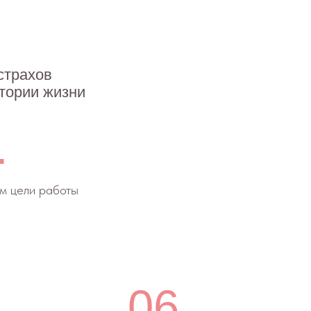
06.
и для
Согласуем время для связи
ы
в WhatsApp для проверки
результата.