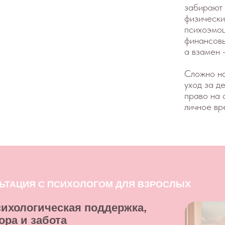
уход за детьми. Отстоят
право на своё простран
личное время и увлечен
ИЯ С ПСИХОЛОГОМ ДЛЯ ВЗРОСЛЫХ
огическая поддержка,
 забота
м этапе своего пути может
ми, в которых требуется помощь
слого.
кие могут быть рядом, чтобы
трудную минуту.
статочно или не с кем разделить
е обратиться за помощью