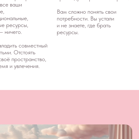
ь
ство,
ия.