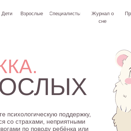
Взрослые
Специалисты
Журнал о
Практикум
О 
сне
А.
ОСЛЫХ
ихологическую поддержку,
 страхами, неприятными
ми по поводу ребёнка или