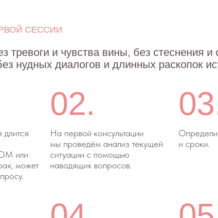
04.
05.
Поймём причину
Определим первые шаг
возникновения запроса
достижения цели работ
и наметим план действий
и задание на 3−7 дней.
в краткосрочной
и долгосрочной перспективе.
дить свою ситуацию