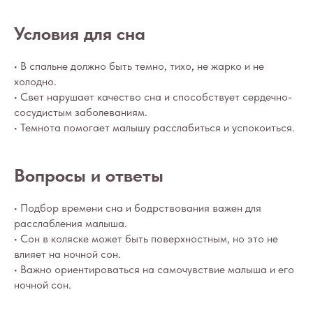
Условия для сна
• В спальне должно быть темно, тихо, не жарко и не
холодно.
• Свет нарушает качество сна и способствует сердечно-
сосудистым заболеваниям.
• Темнота помогает малышу расслабиться и успокоиться.
Вопросы
Дети
Отзывы
Вопросы и ответы
Взрослые
Контакты
Специалисты
Благодарности
• Подбор времени сна и бодрствования важен для
Журнал о сне
расслабления малыша.
Политика
Практикум
• Сон в коляске может быть поверхностным, но это не
Соглашение
О проекте
влияет на ночной сон.
Оферта
• Важно ориентироваться на самочувствие малыша и его
ночной сон.
Вход/Регистрация