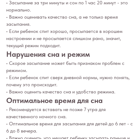
• Засыпание за три минуты и сон по 1 час 20 минут - это
Портал o-sne.online не несёт ответственности
за неверное толкование, ошибочное или
нормально.
некорректное использование советов и/или
• Важно оценивать качество сна, а не только время
материалов, представленных на сайте или данных
в процессе консультаций. Если состояние здоровья
засыпания.
вашего ребёнка вызывает у вас беспокойство,
• Если ребенок спит хорошо, просыпается в хорошем
наблюдаются проблемы сна, являющиеся
симптомом какого-либо заболевания,
настроении и не просыпается слишком рано, значит,
незамедлительно обратитесь к врачу!
текущий режим подходит.
Нарушения сна и режим
© 2015—2026 О СНЕ. ОНЛАЙН —
информационный портал о детском
• Скорое засыпание может быть признаком проблем с
и семейном сне
режимом.
• Если ребенок спит сверх дневной нормы, нужно понять,
почему это происходит.
• Важно оценить качество сна и удобство режима.
Оптимальное время для сна
• Рекомендуется вставать не позже 7 утра для
качественного ночного сна.
• Оптимальное время для засыпания для детей до 6 лет - с
6 до 8 вечера.
• Важно оценить, что мешает ребенку засыпать раньше и