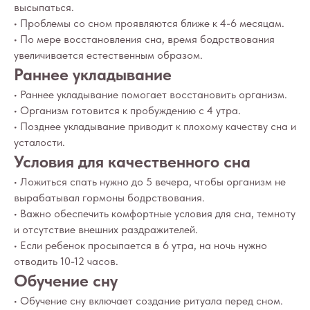
высыпаться.
• Проблемы со сном проявляются ближе к 4-6 месяцам.
• По мере восстановления сна, время бодрствования
увеличивается естественным образом.
Раннее укладывание
Вопросы
Дети
• Раннее укладывание помогает восстановить организм.
Отзывы
Взрослые
• Организм готовится к пробуждению с 4 утра.
Контакты
Специалисты
• Позднее укладывание приводит к плохому качеству сна и
Благодарности
усталости.
Журнал о сне
Политика
Условия для качественного сна
Практикум
Соглашение
О проекте
• Ложиться спать нужно до 5 вечера, чтобы организм не
Оферта
вырабатывал гормоны бодрствования.
• Важно обеспечить комфортные условия для сна, темноту
Вход/Регистрация
и отсутствие внешних раздражителей.
• Если ребенок просыпается в 6 утра, на ночь нужно
отводить 10-12 часов.
КОНТАКТЫ
Обучение сну
ИП Снеговская
• Обучение сну включает создание ритуала перед сном.
Ольга Сергеевна