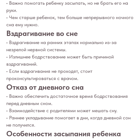
• Важно помогать ребенку засыпать, но не брать его на
Пн-пт: с 10:00 до
20:00
руки.
+7 (903) 011-73-03
• Чем старше ребенок, тем больше непрерывного ночного
sos@o-sne.online
Видео
Там, где картинки
сна ему нужно.
Вздрагивание во сне
• Вздрагивание на ранних этапах нормально из-за
незрелой нервной системы.
• Излишнее бодрствование может быть причиной
Все права на материалы портала o-sne.online
защищены законом об интеллектуальной
вздрагиваний.
собственности. Использование материалов
• Если вздрагивания не проходят, стоит
портала o-sne.online возможно только
с письменного разрешения автора
проконсультироваться с врачом.
и с обязательным указанием гиперссылки
Отказ от дневного сна
на источник o-sne.online.
Материалы, представленные на этом сайте, носят
исключительно информационно-образовательный
• Важно обеспечить достаточное время бодрствования
характер и не применимы к детям, имеющим
перед дневным сном.
проблемы с развитием или здоровьем. А также
не могут рассматриваться как медицинские
• Взаимодействие с родителями может мешать сну.
рекомендации по диагностике и лечению. Все
• Раннее укладывание помогает в дни, когда дневной сон
публикации, видео, советы и консультации
не являются медицинскими, не могут отменить или
не получился.
заменить назначений врача и применимы к детям,
признанным наблюдающими их врачами
Особенности засыпания ребенка
здоровыми.