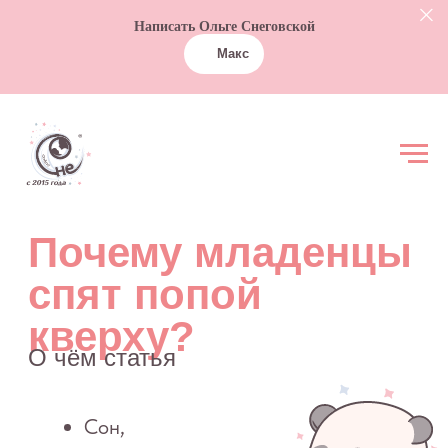
Написать Ольге Снеговской
Макс
Почему младенцы
спят попой
кверху?
О чём статья
Сон,
свернувшись
калачиком,
напоминает
младенцам уют
маминого
животика
Ваш ребёнок
учится ползать