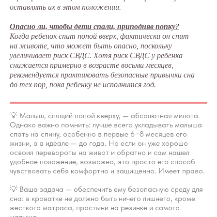
оставлять их в этом положении.
Опасно ли, чтобы дети спали, приподняв попку?
Когда ребенок спит попой вверх, фактически он спит
на животе, что может быть опасно, поскольку
увеличивает риск СВДС. Хотя риск СВДС у ребенка
снижается примерно в возрасте восьми месяцев,
рекомендуется практиковать безопасные привычки сна
Научитесь
до тех пор, пока ребенку не исполнится год.
корректировать режим
дня самостоятельно
💡 Малыш, спящий попой кверху, — абсолютная милота.
Однако важно помнить: лучше всего укладывать малыша
спать на спину, особенно в первые 6−8 месяцев его
Как сформировать подходящий
жизни, а в идеале — до года. Но если он уже хорошо
ребёнку по возрасту режим сна
освоил перевороты на живот и обратно и сам нашел
и бодрствования. А также о
удобное положение, возможно, это просто его способ
том, как установить простые и
чувствовать себя комфортно и защищенно. Имеет право.
понятные правила, которым
💡 Ваша задача — обеспечить ему безопасную среду для
легко следовать перед каждым
сна: в кроватке не должно быть ничего лишнего, кроме
засыпанием.
жесткого матраса, простыни на резинке и самого
малыша.