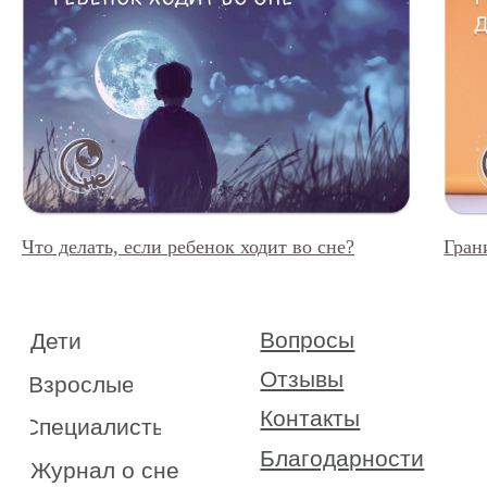
© 2015—2026 О СНЕ. ОНЛАЙН —
информационный портал о детском
и семейном сне
Что делать, если ребенок ходит во сне?
Гран