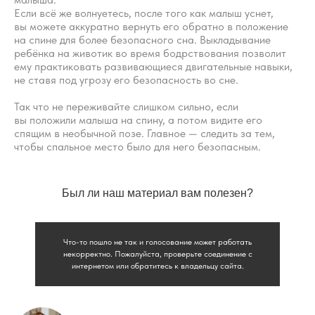
Пройти курс
Если всё же волнуетесь, после того как малыш уснет,
вы можете аккуратно вернуть его обратно в положение
на спине для более безопасного сна. Выкладывание
ребёнка на животик во время бодрствования позволит
ему практиковать развивающиеся двигательные навыки,
не ставя под угрозу его безопасность во сне.
Так что не переживайте слишком сильно, если
вы положили малыша на спину, а потом видите его
спящим в необычной позе. Главное — следить за тем,
чтобы спальное место было для него безопасным.
Был ли наш материал вам полезен?
Что-то пошло не так и голосование может работать
некорректно. Пожалуйста, проверьте соединение с
интернетом или обратитесь к владельцу сайта.
Вопросы
Дети
Отзывы
Взрослые