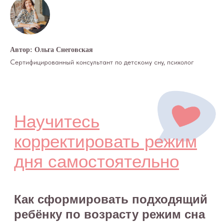
Контакты
Специалисты
Благодарности
Журнал о сне
Политика
Практикум
Соглашение
Автор: Ольга Снеговская
О проекте
Оферта
Сертифицированный консультант по детскому сну, психолог
Вход/Регистрация
КОНТАКТЫ
ИП Снеговская
Ольга Сергеевна
Пн-пт: с 10:00 до
20:00
+7 (903) 011-73-03
sos@o-sne.online
Видео
Там, где картинки