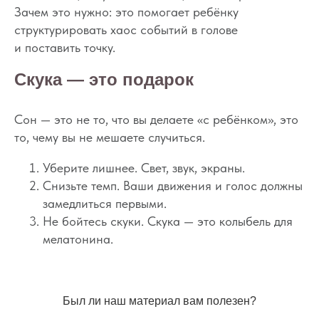
Зачем это нужно: это помогает ребёнку
Политика
Практикум
структурировать хаос событий в голове
Соглашение
О проекте
и поставить точку.
Оферта
Скука — это подарок
Вход/Регистрация
Сон — это не то, что вы делаете «с ребёнком», это
то, чему вы не мешаете случиться.
КОНТАКТЫ
ИП Снеговская
Ольга Сергеевна
Уберите лишнее. Свет, звук, экраны.
Пн-пт: с 10:00 до
Снизьте темп. Ваши движения и голос должны
20:00
замедлиться первыми.
+7 (903) 011-73-03
sos@o-sne.online
Не бойтесь скуки. Скука — это колыбель для
Видео
Там, где картинки
мелатонина.
Был ли наш материал вам полезен?
Все права на материалы портала o-sne.online
защищены законом об интеллектуальной