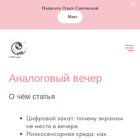
Написать Ольге Снеговской
Макс
Аналоговый вечер
О чём статья
Цифровой закат: почему экранам
не место в вечере
Низкосенсорная среда: как
«выключить» внешние
раздражители
Медленные игры: чем занять
ребёнка, когда всё выключено
Дзен-практика для родителей