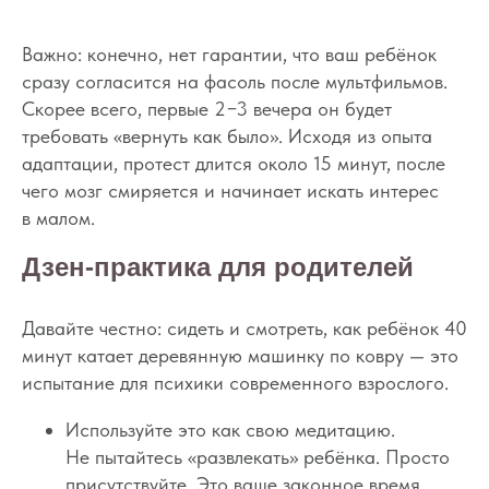
Как научить ребёнка
Важно: конечно, нет гарантии, что ваш ребёнок
засыпать за 15 минут
сразу согласится на фасоль после мультфильмов.
Скорее всего, первые 2−3 вечера он будет
и спать в своей
требовать «вернуть как было». Исходя из опыта
кроватке
адаптации, протест длится около 15 минут, после
Мини-курс из 16 уроков, чтобы
чего мозг смиряется и начинает искать интерес
высыпаться, находить время
в малом.
на себя, стать спокойным,
счастливым и ресурсным
Дзен-практика для родителей
родителем
.
Давайте честно: сидеть и смотреть, как ребёнок 40
минут катает деревянную машинку по ковру — это
испытание для психики современного взрослого.
Используйте это как свою медитацию.
Что будет на курсе
Не пытайтесь «развлекать» ребёнка. Просто
присутствуйте. Это ваше законное время