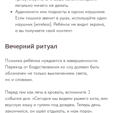
легально ничего не делать.
Аудиокниги или подкасты в одном наушнике.
Если тишина звенит в ушах, используйте один
наушник (wireless). Ребёнок не видит экрана,
а вы получаете свой контент.
Вечерний ритуал
Психика ребёнка нуждается в завершенности.
Переход от бодрствования ко сну должен быть
обозначен не только выключением света,
но и словами.
Вопросы
Дети
Перед тем как лечь в кровать, вспомните 3
события дня. «Сегодня мы видели рыжего кота, ели
Отзывы
Взрослые
вкусную кашу и гуляли под дождем. Теперь день
Контакты
Специалисты
закончился, он ушел отдыхать, и нам пора».
Благодарности
Журнал о сне