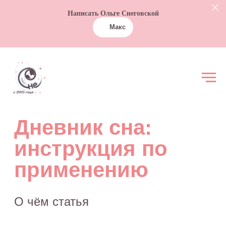
Написать Ольге Снеговской
Макс
Дневник сна:
инструкция по
применению
О чём статья
Инструкция, как
сделать дневник
сна настоящим
помощников