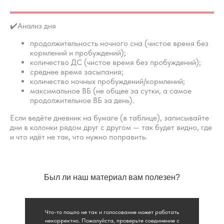
нужны чёткие, понятные
инструкции для подбора
индивидуального режима дня и
✔️Анализ дня
ощутимый результат уже через 5-
продолжительность ночного сна (чистое время без
10 дней.
кормлений и пробуждений);
Забрать дневник сна
количество ДС (чистое время без пробуждений);
среднее время засыпания;
количество ночных пробуждений/кормлений;
максимальное ВБ (не общее за сутки, а самое
продолжительное ВБ за день).
Если ведёте дневник на бумаге (в таблице), записывайте
дни в колонки рядом друг с другом — так будет видно, где
и что идёт не так, что нужно поправить.
Был ли наш материал вам полезен?
Что-то пошло не так и голосование может работать
некорректно. Пожалуйста, проверьте соединение с