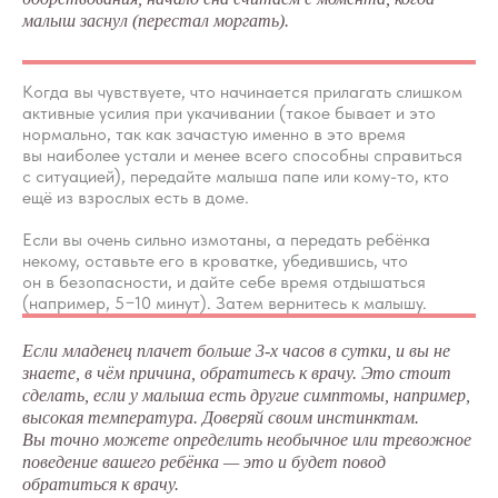
малыш заснул (перестал моргать).
Когда вы чувствуете, что начинается прилагать слишком
активные усилия при укачивании (такое бывает и это
нормально, так как зачастую именно в это время
вы наиболее устали и менее всего способны справиться
с ситуацией), передайте малыша папе или кому-то, кто
ещё из взрослых есть в доме.
Если вы очень сильно измотаны, а передать ребёнка
некому, оставьте его в кроватке, убедившись, что
он в безопасности, и дайте себе время отдышаться
(например, 5−10 минут). Затем вернитесь к малышу.
Если младенец плачет больше 3-х часов в сутки, и вы не
знаете, в чём причина, обратитесь к врачу. Это стоит
Дневник сна с
сделать, если у малыша есть другие симптомы, например,
высокая температура. Доверяй своим инстинктам.
инструкциями
Вы точно можете определить необычное или тревожное
поведение вашего ребёнка — это и будет повод
Незаменимый помощник, когда
обратиться к врачу.