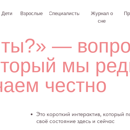
Взрослые
Специалисты
Журнал о
Практикум
О 
сне
ы?» — вопрос,
орый мы редко
ем честно
Это короткий интерактив, который поможет заме
своё состояние здесь и сейчас