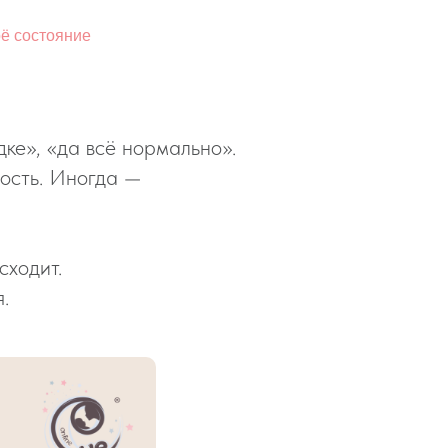
оё состояние
ке», «да всё нормально».
лость. Иногда —
сходит.
.