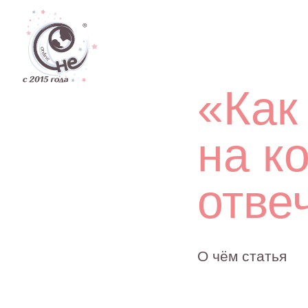
Дети
«Как т
на кот
отвеча
О чём статья