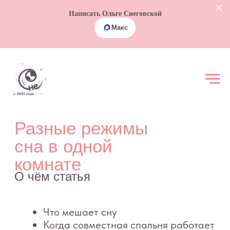
Написать Ольге Снеговской
Макс
Разные режимы
сна в одной
комнате
О чём статья
Что мешает сну
Когда совместная спальня работает
Разные режимы сна: главная
проблема
Как организовать совместную
комнату
Есть ли плюсы