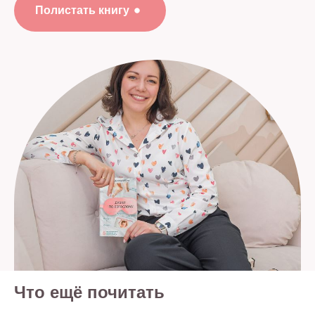
проблемы с развитием или здоровьем. А также
Полистать книгу
не могут рассматриваться как медицинские
рекомендации по диагностике и лечению. Все
публикации, видео, советы и консультации
не являются медицинскими, не могут отменить или
заменить назначений врача и применимы к детям,
признанным наблюдающими их врачами
здоровыми.
Портал o-sne.online не несёт ответственности
за неверное толкование, ошибочное или
некорректное использование советов и/или
материалов, представленных на сайте или данных
в процессе консультаций. Если состояние здоровья
вашего ребёнка вызывает у вас беспокойство,
наблюдаются проблемы сна, являющиеся
симптомом какого-либо заболевания,
незамедлительно обратитесь к врачу!
© 2015—2026 О СНЕ. ОНЛАЙН —
информационный портал о детском
и семейном сне
Что ещё почитать