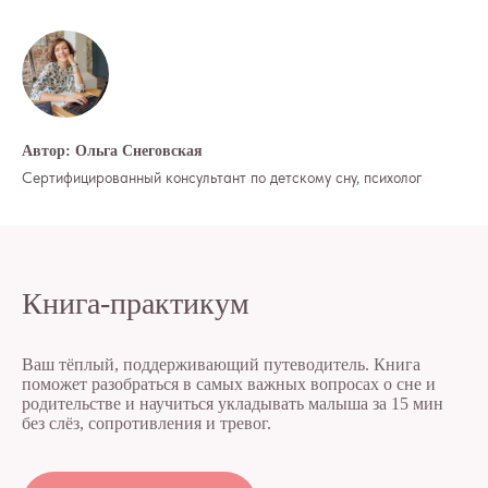
КОНТАКТЫ
ИП Снеговская
Ольга Сергеевна
Пн-пт: с 10:00 до
Автор: Ольга Снеговская
20:00
Сертифицированный консультант по детскому сну, психолог
+7 (903) 011-73-03
sos@o-sne.online
Видео
Там, где картинки
Книга-практикум
Все права на материалы портала o-sne.online
защищены законом об интеллектуальной
собственности. Использование материалов
Ваш тёплый, поддерживающий путеводитель. Книга
портала o-sne.online возможно только
поможет разобраться в самых важных вопросах о сне и
с письменного разрешения автора
родительстве и научиться укладывать малыша за 15 мин
и с обязательным указанием гиперссылки
без слёз, сопротивления и тревог.
на источник o-sne.online.
Материалы, представленные на этом сайте, носят
исключительно информационно-образовательный
характер и не применимы к детям, имеющим