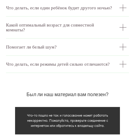
Что делать, если один ребёнок будит другого ночью?
Какой оптимальный возраст для совместной
комнаты?
Помогает ли белый шум?
Что делать, если режимы детей сильно отличаются?
Вопросы
Дети
Отзывы
Взрослые
Контакты
Специалисты
Был ли наш материал вам полезен?
Благодарности
Журнал о сне
Политика
Практикум
Соглашение
О проекте
Что-то пошло не так и голосование может работать
Оферта
некорректно. Пожалуйста, проверьте соединение с
интернетом или обратитесь к владельцу сайта.
Вход/Регистрация