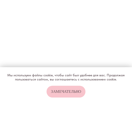
КОНТАКТЫ
ИП Снеговская
Ольга Сергеевна
Пн-пт: с 10:00 до
20:00
+7 (903) 011-73-03
sos@o-sne.online
Видео
Там, где картинки
Мы используем файлы cookie, чтобы сайт был удобнее для вас. Продолжая
пользоваться сайтом, вы соглашаетесь с использованием cookie.
Все права на материалы портала o-sne.online
ЗАМЕЧАТЕЛЬНО
защищены законом об интеллектуальной
собственности. Использование материалов
портала o-sne.online возможно только
с письменного разрешения автора
и с обязательным указанием гиперссылки
на источник o-sne.online.
Материалы, представленные на этом сайте, носят
исключительно информационно-образовательный
характер и не применимы к детям, имеющим