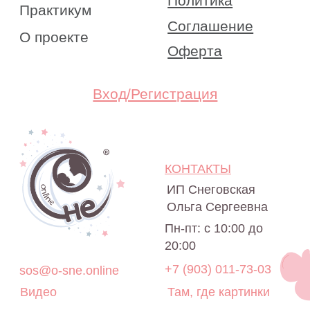
+7 (903) 011-73-03
sos@o-sne.online
Видео
Там, где картинки
Все права на материалы портала o-sne.online
защищены законом об интеллектуальной
собственности. Использование материалов
портала o-sne.online возможно только
с письменного разрешения автора
и с обязательным указанием гиперссылки
на источник o-sne.online.
Материалы, представленные на этом сайте, носят
исключительно информационно-образовательный
характер и не применимы к детям, имеющим
проблемы с развитием или здоровьем. А также
не могут рассматриваться как медицинские
рекомендации по диагностике и лечению. Все
публикации, видео, советы и консультации
не являются медицинскими, не могут отменить или
заменить назначений врача и применимы к детям,
признанным наблюдающими их врачами
здоровыми.
Портал o-sne.online не несёт ответственности
за неверное толкование, ошибочное или