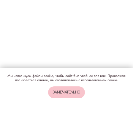
КОНТАКТЫ
ИП Снеговская Ольга
Сергеевна
Пн-пт: с 10:00 до
20:00
+7 (903) 011-73-03
sos@o-sne.online
Видео
Там, где картинки
Мы используем файлы cookie, чтобы сайт был удобнее для вас. Продолжая
пользоваться сайтом, вы соглашаетесь с использованием cookie.
Все права на материалы портала o-sne.online
ЗАМЕЧАТЕЛЬНО
защищены законом об интеллектуальной
собственности. Использование материалов
портала o-sne.online возможно только
с письменного разрешения автора
и с обязательным указанием гиперссылки
на источник o-sne.online.
Материалы, представленные на этом сайте, носят
исключительно информационно-образовательный
характер и не применимы к детям, имеющим