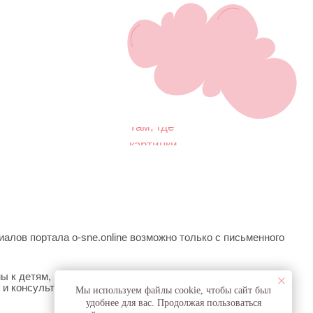
Там, где
картинки
-sne.online возможно только с письменного
еющим проблемы с развитием или здоровьем.
и не являются медицинскими, не могут
лов, представленных на сайте или данных
я симптомом какого-либо заболевания,
сне
Мы используем файлы cookie, чтобы сайт был
удобнее для вас. Продолжая пользоваться