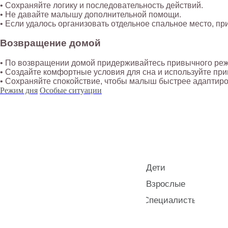
• Сохраняйте логику и последовательность действий.
• Не давайте малышу дополнительной помощи.
• Если удалось организовать отдельное спальное место, пр
Возвращение домой
• По возвращении домой придерживайтесь привычного ре
• Создайте комфортные условия для сна и используйте п
• Сохраняйте спокойствие, чтобы малыш быстрее адаптиро
Режим дня
Особые ситуации
Дети
Взрослые
Специалисты
КОНТАКТЫ
ИП Снеговская Ольга
Сергеевна
Пн-пт: с 10:00 до 20:00