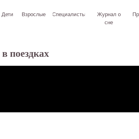
Взрослые
Специалисты
Журнал о
Практикум
О 
сне
в поездках