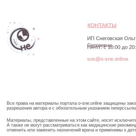
sos@o-sne.online
Все права на материалы портала o-sne.online защищены законом об
разрешения автора и с обязательным указанием гиперссылки на источ
Материалы, представленные на этом сайте, носят исключительно и
А также не могут рассматриваться как медицинские рекомендации по
отменить или заменить назначений врача и применимы к детям, п
Портал o-sne.online не несёт ответственности за неверное толкова
в процессе консультаций. Если состояние здоровья вашего ребёнк
незамедлительно обратитесь к врачу!
© 2015—2026 О СН