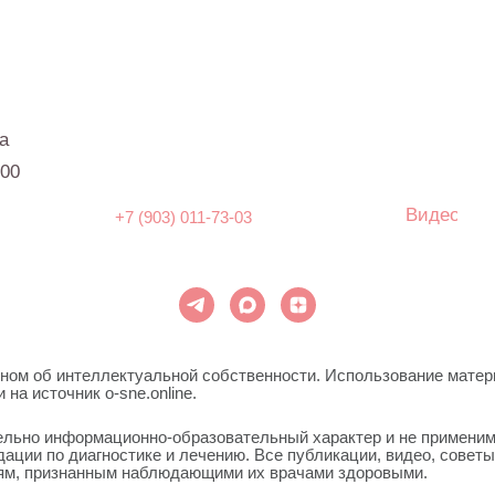
Видео
+7 (903) 011-73-03
 интеллектуальной собственности. Использование материалов портала o
ник o-sne.online.
нформационно-образовательный характер и не применимы к детям, им
 диагностике и лечению. Все публикации, видео, советы и консультаци
ризнанным наблюдающими их врачами здоровыми.
ние, ошибочное или некорректное использование советов и/или материа
а вызывает у вас беспокойство, наблюдаются проблемы сна, являющиес
Е. ОНЛАЙН — информационный портал о детском и семейном 