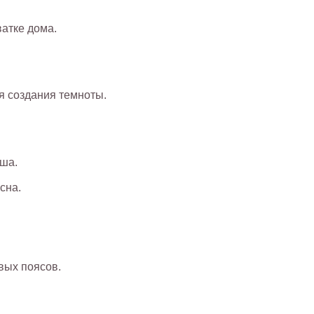
ватке дома.
ля создания темноты.
.
ыша.
 сна.
овых поясов.