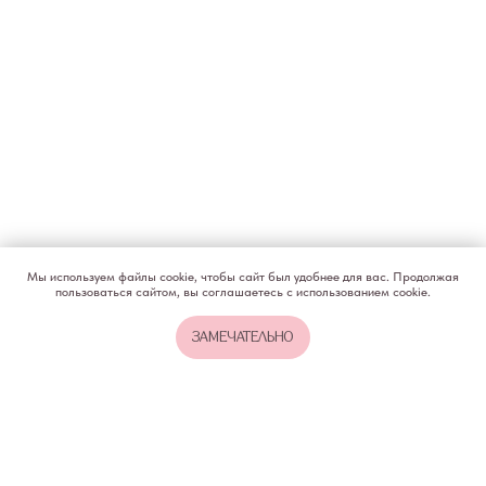
КОНТАКТЫ
ИП Снеговская Ольга
Сергеевна
Пн-пт: с 10:00 до
20:00
+7 (903) 011-73-03
sos@o-sne.online
Видео
Там, где картинки
Мы используем файлы cookie, чтобы сайт был удобнее для вас. Продолжая
пользоваться сайтом, вы соглашаетесь с использованием cookie.
Все права на материалы портала o-sne.online
ЗАМЕЧАТЕЛЬНО
защищены законом об интеллектуальной
собственности. Использование материалов
портала o-sne.online возможно только
с письменного разрешения автора
и с обязательным указанием гиперссылки
на источник o-sne.online.
Материалы, представленные на этом сайте, носят
исключительно информационно-образовательный
характер и не применимы к детям, имеющим