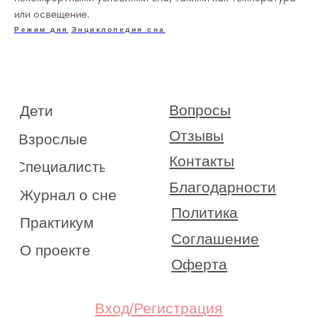
Оферта
или освещение.
Режим дня
Энциклопедия сна
Вход/Регистрация
КОНТАКТЫ
ИП Снеговская
Ольга Сергеевна
Пн-пт: с 10:00 до
20:00
+7 (903) 011-73-03
sos@o-sne.online
Видео
Там, где картинки
Все права на материалы портала o-sne.online
защищены законом об интеллектуальной
собственности. Использование материалов
портала o-sne.online возможно только
с письменного разрешения автора
и с обязательным указанием гиперссылки