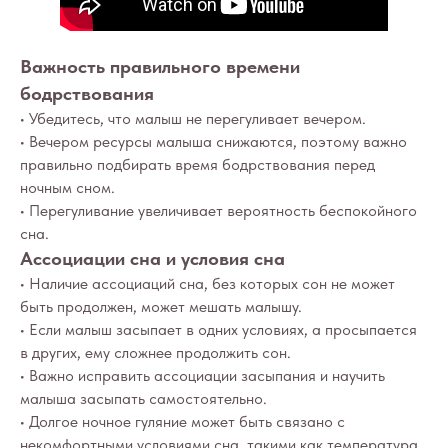
Важность правильного времени
бодрствования
• Убедитесь, что малыш не перегуливает вечером.
• Вечером ресурсы малыша снижаются, поэтому важно
правильно подбирать время бодрствования перед
ночным сном.
• Перегуливание увеличивает вероятность беспокойного
сна.
Ассоциации сна и условия сна
• Наличие ассоциаций сна, без которых сон не может
Вопросы
Дети
быть продолжен, может мешать малышу.
• Если малыш засыпает в одних условиях, а просыпается
Отзывы
Взрослые
в других, ему сложнее продолжить сон.
Контакты
Специалисты
• Важно исправить ассоциации засыпания и научить
Благодарности
Журнал о сне
малыша засыпать самостоятельно.
Политика
Практикум
• Долгое ночное гуляние может быть связано с
Соглашение
некомфортными условиями сна, такими как температура
О проекте