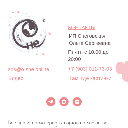
на источник o-sne.online.
Материалы, представленные на этом сайте, носят
исключительно информационно-образовательный
характер и не применимы к детям, имеющим
проблемы с развитием или здоровьем. А также
не могут рассматриваться как медицинские
рекомендации по диагностике и лечению. Все
публикации, видео, советы и консультации
не являются медицинскими, не могут отменить или
заменить назначений врача и применимы к детям,
признанным наблюдающими их врачами
здоровыми.
Портал o-sne.online не несёт ответственности
за неверное толкование, ошибочное или
некорректное использование советов и/или
материалов, представленных на сайте или данных
в процессе консультаций. Если состояние здоровья
вашего ребёнка вызывает у вас беспокойство,
наблюдаются проблемы сна, являющиеся
симптомом какого-либо заболевания,
незамедлительно обратитесь к врачу!
© 2015—2026 О СНЕ. ОНЛАЙН —
информационный портал о детском
и семейном сне