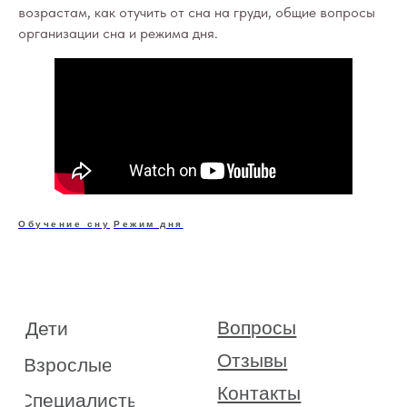
возрастам, как отучить от сна на груди, общие вопросы
организации сна и режима дня.
Вопросы
Дети
Отзывы
Взрослые
Контакты
Специалисты
Благодарности
Журнал о сне
Политика
Практикум
Обучение сну
Режим дня
Соглашение
О проекте
Оферта
Вход/Регистрация
КОНТАКТЫ
ИП Снеговская
Ольга Сергеевна