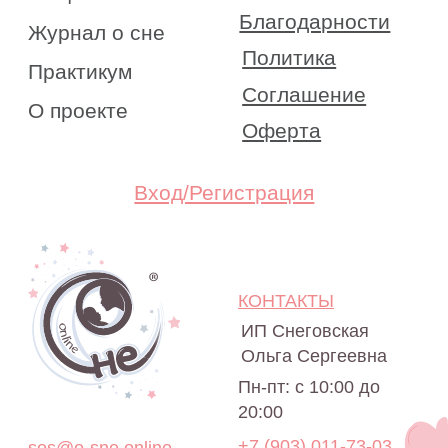
Пн-пт: с 10:00 до
20:00
+7 (903) 011-73-03
sos@o-sne.online
Видео
Там, где картинки
Все права на материалы портала o-sne.online
защищены законом об интеллектуальной
собственности. Использование материалов
портала o-sne.online возможно только
с письменного разрешения автора
и с обязательным указанием гиперссылки
на источник o-sne.online.
Материалы, представленные на этом сайте, носят
исключительно информационно-образовательный
характер и не применимы к детям, имеющим
проблемы с развитием или здоровьем. А также
не могут рассматриваться как медицинские
рекомендации по диагностике и лечению. Все
публикации, видео, советы и консультации
не являются медицинскими, не могут отменить или
заменить назначений врача и применимы к детям,
признанным наблюдающими их врачами
здоровыми.