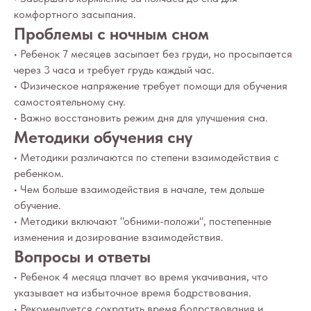
комфортного засыпания.
Проблемы с ночным сном
КОНТАКТЫ
• Ребенок 7 месяцев засыпает без груди, но просыпается
ИП Снеговская
через 3 часа и требует грудь каждый час.
Ольга Сергеевна
• Физическое напряжение требует помощи для обучения
Пн-пт: с 10:00 до
20:00
самостоятельному сну.
• Важно восстановить режим дня для улучшения сна.
+7 (903) 011-73-03
sos@o-sne.online
Методики обучения сну
Видео
Там, где картинки
• Методики различаются по степени взаимодействия с
ребенком.
• Чем больше взаимодействия в начале, тем дольше
обучение.
Все права на материалы портала o-sne.online
защищены законом об интеллектуальной
• Методики включают "обними-положи", постепенные
собственности. Использование материалов
изменения и дозирование взаимодействия.
портала o-sne.online возможно только
с письменного разрешения автора
Вопросы и ответы
и с обязательным указанием гиперссылки
на источник o-sne.online.
• Ребенок 4 месяца плачет во время укачивания, что
Материалы, представленные на этом сайте, носят
указывает на избыточное время бодрствования.
исключительно информационно-образовательный
характер и не применимы к детям, имеющим
• Рекомендуется сократить время бодрствования и