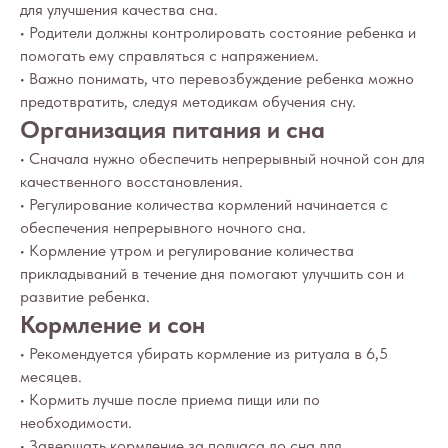
для улучшения качества сна.
• Родители должны контролировать состояние ребенка и
помогать ему справляться с напряжением.
• Важно понимать, что перевозбуждение ребенка можно
предотвратить, следуя методикам обучения сну.
Организация питания и сна
• Сначала нужно обеспечить непрерывный ночной сон для
качественного восстановления.
• Регулирование количества кормлений начинается с
обеспечения непрерывного ночного сна.
Вопросы
Дети
• Кормление утром и регулирование количества
Отзывы
Взрослые
прикладываний в течение дня помогают улучшить сон и
Контакты
Специалисты
развитие ребенка.
Благодарности
Кормление и сон
Журнал о сне
Политика
Практикум
• Рекомендуется убирать кормление из ритуала в 6,5
Соглашение
месяцев.
О проекте
Оферта
• Кормить лучше после приема пищи или по
необходимости.
Вход/Регистрация
• Завершать кормление за полчаса до сна для