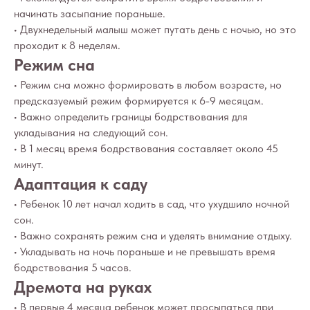
проблемы с развитием или здоровьем. А также
не могут рассматриваться как медицинские
начинать засыпание пораньше.
рекомендации по диагностике и лечению. Все
• Двухнедельный малыш может путать день с ночью, но это
публикации, видео, советы и консультации
не являются медицинскими, не могут отменить или
проходит к 8 неделям.
заменить назначений врача и применимы к детям,
Режим сна
признанным наблюдающими их врачами
здоровыми.
• Режим сна можно формировать в любом возрасте, но
Портал o-sne.online не несёт ответственности
предсказуемый режим формируется к 6-9 месяцам.
за неверное толкование, ошибочное или
некорректное использование советов и/или
• Важно определить границы бодрствования для
материалов, представленных на сайте или данных
в процессе консультаций. Если состояние здоровья
укладывания на следующий сон.
вашего ребёнка вызывает у вас беспокойство,
• В 1 месяц время бодрствования составляет около 45
наблюдаются проблемы сна, являющиеся
симптомом какого-либо заболевания,
минут.
незамедлительно обратитесь к врачу!
Адаптация к саду
• Ребенок 10 лет начал ходить в сад, что ухудшило ночной
© 2015—2026 О СНЕ. ОНЛАЙН —
информационный портал о детском
сон.
и семейном сне
• Важно сохранять режим сна и уделять внимание отдыху.
• Укладывать на ночь пораньше и не превышать время
бодрствования 5 часов.
Дремота на руках
• В первые 4 месяца ребенок может просыпаться при