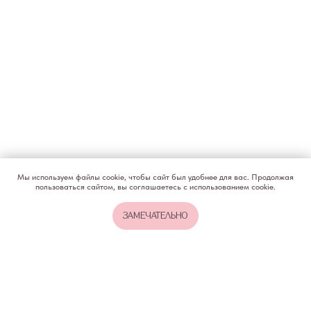
КОНТАКТЫ
ИП Снеговская Ольга
Сергеевна
Пн-пт: с 10:00 до
20:00
+7 (903) 011-73-03
sos@o-sne.online
Видео
Там, где картинки
Мы используем файлы cookie, чтобы сайт был удобнее для вас. Продолжая
пользоваться сайтом, вы соглашаетесь с использованием cookie.
Все права на материалы портала o-sne.online
ЗАМЕЧАТЕЛЬНО
защищены законом об интеллектуальной
собственности. Использование материалов
портала o-sne.online возможно только
с письменного разрешения автора
и с обязательным указанием гиперссылки
на источник o-sne.online.
Материалы, представленные на этом сайте, носят
исключительно информационно-образовательный
характер и не применимы к детям, имеющим