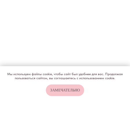
КОНТАКТЫ
ИП Снеговская
Ольга Сергеевна
Пн-пт: с 10:00 до
20:00
+7 (903) 011-73-03
sos@o-sne.online
Видео
Там, где картинки
Мы используем файлы cookie, чтобы сайт был удобнее для вас. Продолжая
пользоваться сайтом, вы соглашаетесь с использованием cookie.
Все права на материалы портала o-sne.online
ЗАМЕЧАТЕЛЬНО
защищены законом об интеллектуальной
собственности. Использование материалов
портала o-sne.online возможно только
с письменного разрешения автора
и с обязательным указанием гиперссылки
на источник o-sne.online.
Материалы, представленные на этом сайте, носят
исключительно информационно-образовательный
характер и не применимы к детям, имеющим