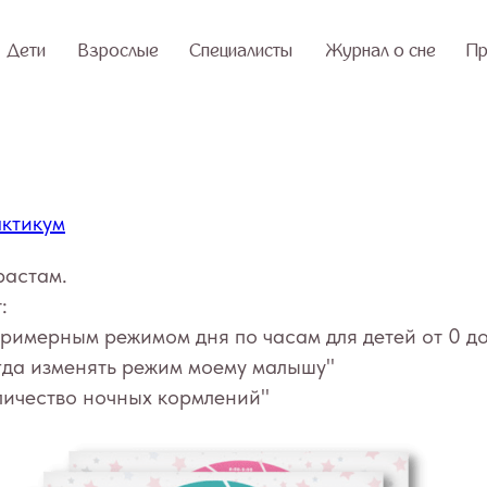
Взрослые
Специалисты
Журнал о сне
Практикум
О 
актикум
растам.
:
примерным режимом дня по часам для детей от 0 до
гда изменять режим моему малышу"
личество ночных кормлений"