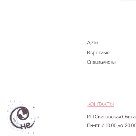
КОНТАКТЫ
ИП Снеговская Ольга Серге
Пн-пт: с 10:00 до 20:00
sos@o-sne.online
Все права на материалы портала o-sne.online защищены законом об интел
и с обязательным указанием гиперссылки на источник o-sne.online.
Материалы, представленные на этом сайте, носят исключительно информац
рассматриваться как медицинские рекомендации по диагностике и лечению. 
и применимы к детям, признанным наблюдающими их врачами здоровыми.
Портал o-sne.online не несёт ответственности за неверное толкование, ош
консультаций. Если состояние здоровья вашего ребёнка вызывает у вас бе