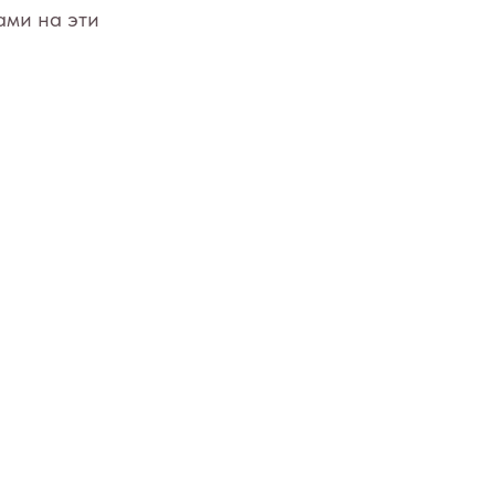
ами на эти
Вход/Регистрация
Политика
Соглашение
Оферта