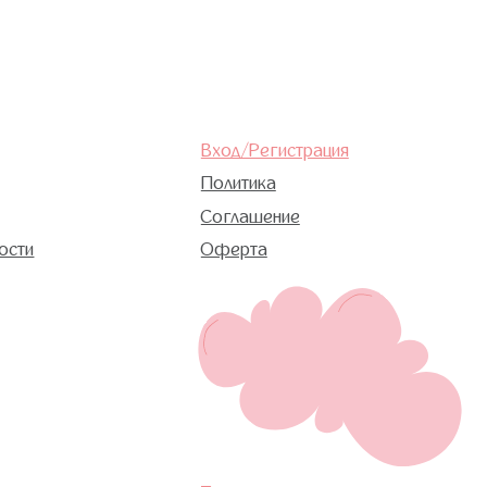
Там, где картинки
возможно только с письменного разрешения автора
с развитием или здоровьем. А также не могут
огут отменить или заменить назначений врача
енных на сайте или данных в процессе
болевания, незамедлительно обратитесь к врачу!