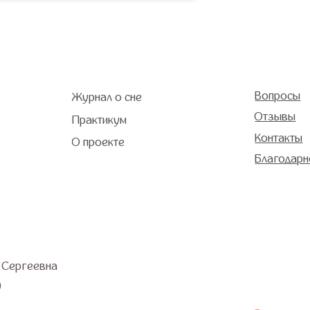
евна
Видео
+7 (903) 011-73-03
лектуальной собственности. Использование материалов портала o-sne.online 
ионно-образовательный характер и не применимы к детям, имеющим проблемы 
Все публикации, видео, советы и консультации не являются медицинскими, не м
ибочное или некорректное использование советов и/или материалов, представл
спокойство, наблюдаются проблемы сна, являющиеся симптомом какого-либо за