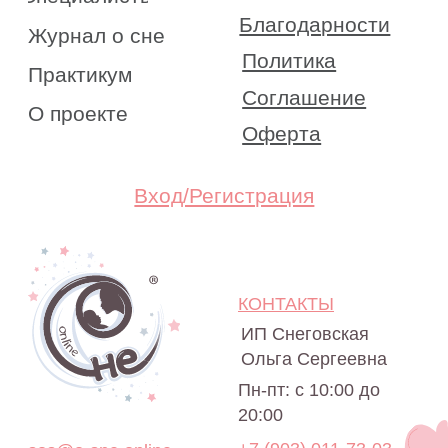
Все права на материалы портала o-sne.online
защищены законом об интеллектуальной
собственности. Использование материалов
портала o-sne.online возможно только
с письменного разрешения автора
и с обязательным указанием гиперссылки
на источник o-sne.online.
Материалы, представленные на этом сайте, носят
исключительно информационно-образовательный
характер и не применимы к детям, имеющим
проблемы с развитием или здоровьем. А также
не могут рассматриваться как медицинские
рекомендации по диагностике и лечению. Все
публикации, видео, советы и консультации
не являются медицинскими, не могут отменить или
заменить назначений врача и применимы к детям,
признанным наблюдающими их врачами
здоровыми.
Портал o-sne.online не несёт ответственности
за неверное толкование, ошибочное или
некорректное использование советов и/или
материалов, представленных на сайте или данных
в процессе консультаций. Если состояние здоровья
вашего ребёнка вызывает у вас беспокойство,
наблюдаются проблемы сна, являющиеся
симптомом какого-либо заболевания,