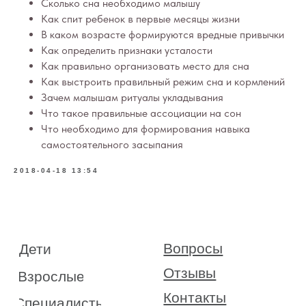
Сколько сна необходимо малышу
Вопросы
Дети
Как спит ребенок в первые месяцы жизни
Отзывы
Взрослые
В каком возрасте формируются вредные привычки
Контакты
Специалисты
Как определить признаки усталости
Благодарности
Журнал о сне
Как правильно организовать место для сна
Политика
Практикум
Как выстроить правильный режим сна и кормлений
Соглашение
Зачем малышам ритуалы укладывания
О проекте
Оферта
Что такое правильные ассоциации на сон
Что необходимо для формирования навыка
Вход/Регистрация
самостоятельного засыпания
2018-04-18 13:54
КОНТАКТЫ
ИП Снеговская
Ольга Сергеевна
Пн-пт: с 10:00 до
20:00
+7 (903) 011-73-03
sos@o-sne.online
Видео
Там, где картинки