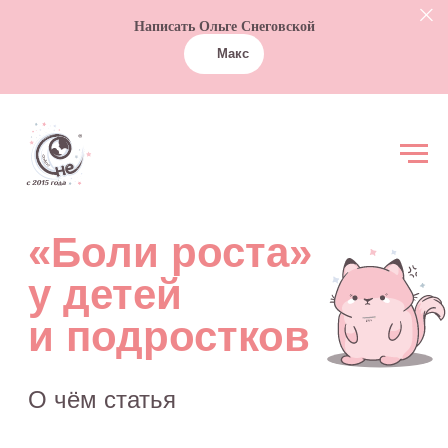
Написать Ольге Снеговской
Макс
«Боли роста»
у детей
и подростков
О чём статья
«Ростовой скачок» — что это
такое
Какие проблемы бывают связаны
со скачками роста
Что делать, если боль мешает
ребенку спать