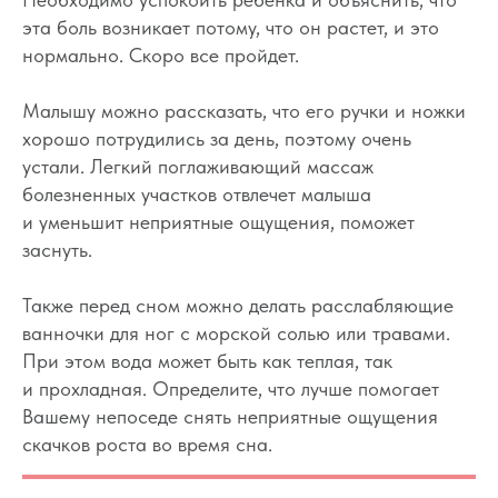
эта боль возникает потому, что он растет, и это
нормально. Скоро все пройдет.
Малышу можно рассказать, что его ручки и ножки
хорошо потрудились за день, поэтому очень
устали. Легкий поглаживающий массаж
Хотите наладить
болезненных участков отвлечет малыша
сон ребёнка?
и уменьшит неприятные ощущения, поможет
заснуть.
Запишитесь на первичную
консультацию — начните
Также перед сном можно делать расслабляющие
высыпаться всей семьёй
ванночки для ног с морской солью или травами.
При этом вода может быть как теплая, так
Подробнее
и прохладная. Определите, что лучше помогает
Вашему непоседе снять неприятные ощущения
скачков роста во время сна.