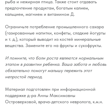
О проекте
рыба и нежирная птица. Также стоит отдавать
Оферта
предпочтение продуктам, богатым калием,
кальцием, магнием и витамином Д.
Вход/Регистрация
Ограничьте потребление промышленного сахара
(газированные напитки, конфеты, сладкие йогурты
КОНТАКТЫ
и т. д.), который выводит из костей минеральные
ИП Снеговская
Ольга Сергеевна
вещества. Замените его на фрукты и сухофрукты.
Пн-пт: с 10:00 до
20:00
И помните, что боли роста являются нормальным
+7 (903) 011-73-03
sos@o-sne.online
этапом в развитии ребенка. Ваша забота и любовь
Видео
Там, где картинки
обязательно помогут малышу пережить этот
непростой период.
Материал подготовлен при информационной
Все права на материалы портала o-sne.online
поддержке д-ра Анны Максимовны
защищены законом об интеллектуальной
Островерховой, врача-детского невролога, к.м.н.
собственности. Использование материалов
портала o-sne.online возможно только
с письменного разрешения автора
и с обязательным указанием гиперссылки