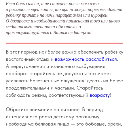
Если боль сильна, и не стихает после массажа
и расслабляющей ванны, то врачи могут порекомендовать
ребенку принять на ночь парацетамол или нурофен.
О дозировке и необходимости применения того или иного
медицинского препарата обязательно
проконсультируйтесь с Вашим педиатром!
В этот период наиболее важно обеспечить ребенку
достаточный отдых и
возможность расслабиться
.
А переутомления и излишнего возбуждения
наоборот старайтесь не допускать: это может
усиливать болезненные ощущения, делать их более
продолжительными и частыми. Старайтесь
Вопросы
Дети
соблюдать режим, соответствующий
возрасту
!
Отзывы
Взрослые
Контакты
Специалисты
Обратите внимание на питание! В период
Благодарности
Журнал о сне
интенсивного роста детскому организму
Политика
Практикум
необходима белковая пища — это бобовые, орехи,
Соглашение