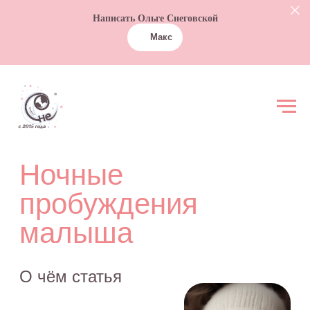
Написать Ольге Снеговской
Макс
Ночные
пробуждения
малыша
О чём статья
Сколько ночных
пробуждений
может быть в
норме
Что делать,
чтобы избежать
частых ночных