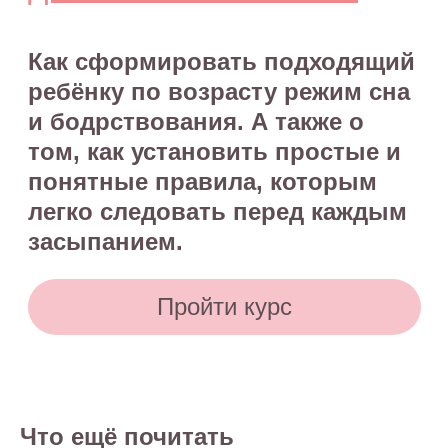
Портал o-sne.online не несёт ответственности
за неверное толкование, ошибочное или
некорректное использование советов и/или
материалов, представленных на сайте или данных
в процессе консультаций. Если состояние здоровья
вашего ребёнка вызывает у вас беспокойство,
наблюдаются проблемы сна, являющиеся
симптомом какого-либо заболевания,
незамедлительно обратитесь к врачу!
© 2015—2026 О СНЕ. ОНЛАЙН —
информационный портал о детском
и семейном сне
Что ещё почитать