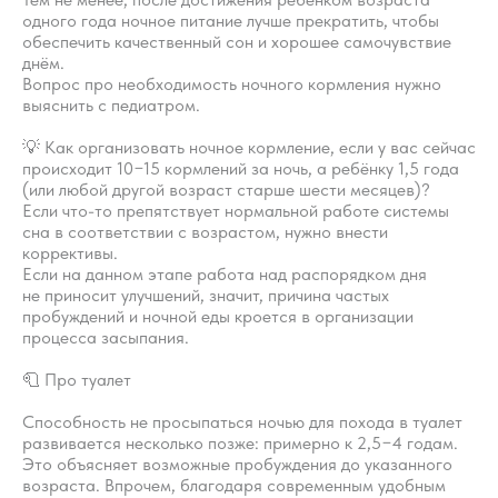
одного года ночное питание лучше прекратить, чтобы
обеспечить качественный сон и хорошее самочувствие
днём.
Вопрос про необходимость ночного кормления нужно
выяснить с педиатром.
💡 Как организовать ночное кормление, если у вас сейчас
происходит 10−15 кормлений за ночь, а ребёнку 1,5 года
(или любой другой возраст старше шести месяцев)?
Если что-то препятствует нормальной работе системы
сна в соответствии с возрастом, нужно внести
коррективы.
Если на данном этапе работа над распорядком дня
не приносит улучшений, значит, причина частых
пробуждений и ночной еды кроется в организации
процесса засыпания.
Научитесь
корректировать режим
🧻 Про туалет
дня самостоятельно
Способность не просыпаться ночью для похода в туалет
развивается несколько позже: примерно к 2,5−4 годам.
Это объясняет возможные пробуждения до указанного
Как сформировать подходящий
возраста. Впрочем, благодаря современным удобным