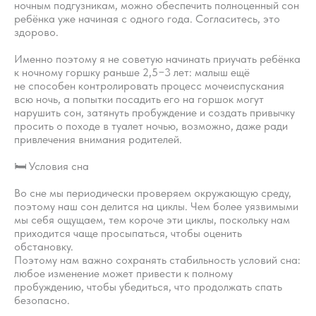
ребёнку по возрасту режим сна
ночным подгузникам, можно обеспечить полноценный сон
и бодрствования. А также о
ребёнка уже начиная с одного года. Согласитесь, это
том, как установить простые и
здорово.
понятные правила, которым
Именно поэтому я не советую начинать приучать ребёнка
легко следовать перед каждым
к ночному горшку раньше 2,5−3 лет: малыш ещё
засыпанием.
не способен контролировать процесс мочеиспускания
всю ночь, а попытки посадить его на горшок могут
Пройти курс
нарушить сон, затянуть пробуждение и создать привычку
просить о походе в туалет ночью, возможно, даже ради
привлечения внимания родителей.
🛏 Условия сна
Во сне мы периодически проверяем окружающую среду,
поэтому наш сон делится на циклы. Чем более уязвимыми
мы себя ощущаем, тем короче эти циклы, поскольку нам
приходится чаще просыпаться, чтобы оценить
обстановку.
Поэтому нам важно сохранять стабильность условий сна:
любое изменение может привести к полному
пробуждению, чтобы убедиться, что продолжать спать
безопасно.