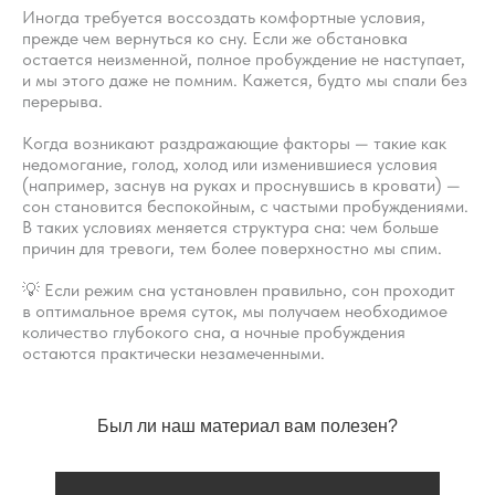
Иногда требуется воссоздать комфортные условия,
прежде чем вернуться ко сну. Если же обстановка
остается неизменной, полное пробуждение не наступает,
и мы этого даже не помним. Кажется, будто мы спали без
перерыва.
Вопросы
Дети
Когда возникают раздражающие факторы — такие как
недомогание, голод, холод или изменившиеся условия
Отзывы
Взрослые
(например, заснув на руках и проснувшись в кровати) —
Контакты
Специалисты
сон становится беспокойным, с частыми пробуждениями.
Благодарности
В таких условиях меняется структура сна: чем больше
Журнал о сне
причин для тревоги, тем более поверхностно мы спим.
Политика
Практикум
Соглашение
💡 Если режим сна установлен правильно, сон проходит
О проекте
Оферта
в оптимальное время суток, мы получаем необходимое
количество глубокого сна, а ночные пробуждения
остаются практически незамеченными.
Вход/Регистрация
Был ли наш материал вам полезен?
КОНТАКТЫ
ИП Снеговская
Ольга Сергеевна