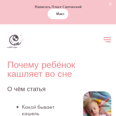
Написать Ольге Снеговской
Макс
Почему ребёнок
кашляет во сне
О чём статья
Какой бывает
кашель
Что можно делать
дома (уход и
облегчение)
Когда точно
обратиться к
врачу или ехать в
больницу