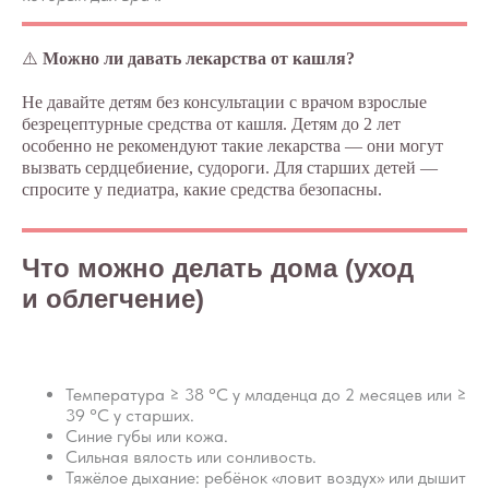
⚠️
Можно ли давать лекарства от кашля?
Не давайте детям без консультации с врачом взрослые
безрецептурные средства от кашля. Детям до 2 лет
Каким должен быть
особенно не рекомендуют такие лекарства — они могут
вызвать сердцебиение, судороги. Для старших детей —
безопасный
спросите у педиатра, какие средства безопасны.
и качественный сон
Что можно делать дома (уход
Мини-курс из 5 видеоуроков о том,
когда нужно обратиться к врачу и
и облегчение)
как создать для малыша
безопасную и комфортную зону
для сна.
Температура ≥ 38 °C у младенца до 2 месяцев или ≥
39 °C у старших.
Синие губы или кожа.
Сильная вялость или сонливость.
Тяжёлое дыхание: ребёнок «ловит воздух» или дышит