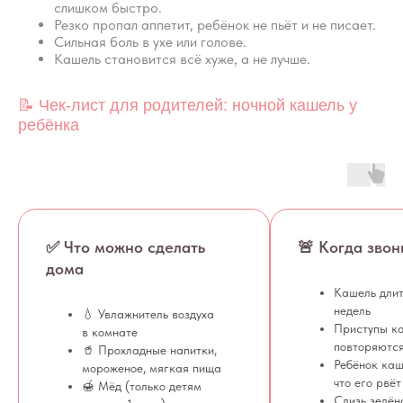
слишком быстро.
Резко пропал аппетит, ребёнок не пьёт и не писает.
Пройти курс
Сильная боль в ухе или голове.
Кашель становится всё хуже, а не лучше.
📝 Чек-лист для родителей: ночной кашель у
ребёнка
✅ Что можно сделать
🚨 Когда звон
дома
Кашель длит
недель
💧 Увлажнитель воздуха
Приступы к
в комнате
повторяются
🥤 Прохладные напитки,
Ребёнок каш
мороженое, мягкая пища
что его рвёт
🍯 Мёд (только детям
Слизь зелён
Вопросы
Дети