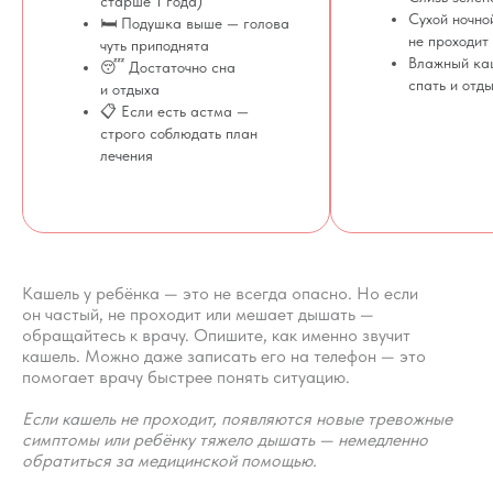
старше 1 года)
Сухой ночно
🛏 Подушка выше — голова
Отзывы
Взрослые
не проходит
чуть приподнята
Контакты
Специалисты
Влажный ка
😴 Достаточно сна
Благодарности
спать и отд
и отдыха
Журнал о сне
📋 Если есть астма —
Политика
Практикум
строго соблюдать план
Соглашение
О проекте
лечения
Оферта
Вход/Регистрация
Кашель у ребёнка — это не всегда опасно. Но если
КОНТАКТЫ
он частый, не проходит или мешает дышать —
ИП Снеговская
обращайтесь к врачу. Опишите, как именно звучит
Ольга Сергеевна
кашель. Можно даже записать его на телефон — это
Пн-пт: с 10:00 до
помогает врачу быстрее понять ситуацию.
20:00
Если кашель не проходит, появляются новые тревожные
+7 (903) 011-73-03
sos@o-sne.online
симптомы или ребёнку тяжело дышать — немедленно
Видео
Там, где картинки
обратиться за медицинской помощью.