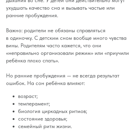
дыхания во сне. У детей они действительно могут
Специалисты
Благодарности
ухудшать качество сна и вызывать частые или
Журнал о сне
Политика
ранние пробуждения.
Практикум
Соглашение
О проекте
Важно: родители не обязаны справляться
Оферта
в одиночку. С детским сном вообще много чувства
Вход/Регистрация
вины. Родителям часто кажется, что они
«неправильно организовали режим» или «приучили
ребёнка плохо спать».
КОНТАКТЫ
ИП Снеговская
Но ранние пробуждения — не всегда результат
Ольга Сергеевна
ошибок. На сон ребёнка влияют:
Пн-пт: с 10:00 до
20:00
возраст;
+7 (903) 011-73-03
sos@o-sne.online
темперамент;
Видео
Там, где картинки
биология циркадных ритмов;
состояние здоровья;
семейный ритм жизни.