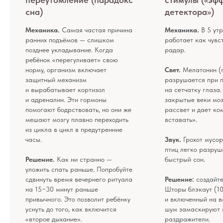
сна)
детектора»)
Механика.
Самая частая причина
Механика.
В 5 ут
ранних подъёмов — слишком
работает как чувс
позднее укладывание. Когда
радар.
ребёнок «перегуливает» свою
норму, организм включает
Свет.
Мелатонин (
защитный механизм
разрушается при 
и вырабатывает кортизол
на сетчатку глаза
и адреналин. Эти гормоны
закрытые веки моз
помогают бодрствовать, но они же
рассвет и дает ко
мешают мозгу плавно переходить
вставать».
из цикла в цикл в предутренние
часы.
Звук.
Грохот мусо
птиц легко разруш
Решение.
Как ни странно —
быстрый сон.
уложить спать раньше. Попробуйте
сдвинуть время вечернего ритуала
Решение:
создайте
на 15−30 минут раньше
Шторы блэкаут (1
привычного. Это позволит ребёнку
и включенный на в
уснуть до того, как включится
шум замаскируют 
«второе дыхание».
раздражители.