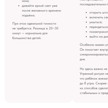
ночи;
последовательност
давайте яркий свет уже
после желаемого времени
открыть што
подъёма.
включить св
умыться;
При этом идеальной точности
переодеться
не требуется. Разница в 20−30
позавтракат
минут — нормальна для
выйти на дне
большинства детей.
Особенно важен ут
Он помогает внут
синхронизировать
дня.
Но здесь важно не 
Утренний ритуал н
что ребёнок внеза
до 8 утра. Скорее 
из способов сдела
стабильным и пре