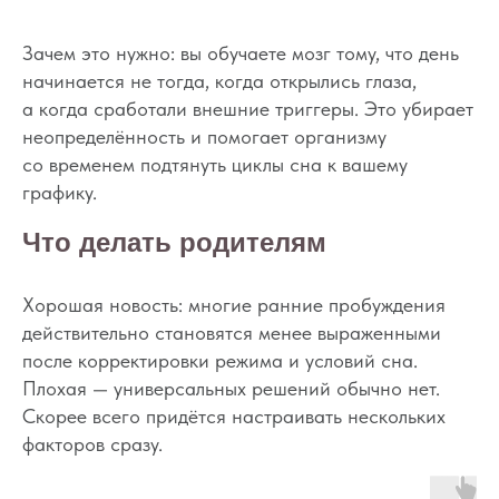
Зачем это нужно: вы обучаете мозг тому, что день
начинается не тогда, когда открылись глаза,
а когда сработали внешние триггеры. Это убирает
неопределённость и помогает организму
Хотите наладить
со временем подтянуть циклы сна к вашему
сон ребёнка?
графику.
Запишитесь на первичную
Что делать родителям
консультацию — начните
высыпаться всей семьёй
Хорошая новость: многие ранние пробуждения
действительно становятся менее выраженными
Подробнее
после корректировки режима и условий сна.
Плохая — универсальных решений обычно нет.
Скорее всего придётся настраивать нескольких
факторов сразу.