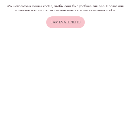
Все права на материалы портала o-sne.online
Мы используем файлы cookie, чтобы сайт был удобнее для вас. Продолжая
защищены законом об интеллектуальной
пользоваться сайтом, вы соглашаетесь с использованием cookie.
собственности. Использование материалов
портала o-sne.online возможно только
с письменного разрешения автора
ЗАМЕЧАТЕЛЬНО
и с обязательным указанием гиперссылки
на источник o-sne.online.
Материалы, представленные на этом сайте, носят
исключительно информационно-образовательный
характер и не применимы к детям, имеющим
проблемы с развитием или здоровьем. А также
не могут рассматриваться как медицинские
рекомендации по диагностике и лечению. Все
публикации, видео, советы и консультации
не являются медицинскими, не могут отменить или
заменить назначений врача и применимы к детям,
признанным наблюдающими их врачами
здоровыми.
Портал o-sne.online не несёт ответственности
за неверное толкование, ошибочное или
некорректное использование советов и/или
материалов, представленных на сайте или данных
в процессе консультаций. Если состояние здоровья
вашего ребёнка вызывает у вас беспокойство,
наблюдаются проблемы сна, являющиеся
симптомом какого-либо заболевания,
незамедлительно обратитесь к врачу!