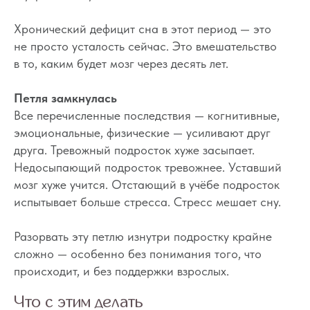
Хронический дефицит сна в этот период — это
не просто усталость сейчас. Это вмешательство
в то, каким будет мозг через десять лет.
Петля замкнулась
Все перечисленные последствия — когнитивные,
эмоциональные, физические — усиливают друг
Вопросы
Дети
друга. Тревожный подросток хуже засыпает.
Отзывы
Недосыпающий подросток тревожнее. Уставший
Взрослые
Контакты
мозг хуже учится. Отстающий в учёбе подросток
Специалисты
испытывает больше стресса. Стресс мешает сну.
Благодарности
Журнал о сне
Политика
Практикум
Разорвать эту петлю изнутри подростку крайне
Соглашение
О проекте
сложно — особенно без понимания того, что
Оферта
происходит, и без поддержки взрослых.
Вход/Регистрация
Что с этим делать