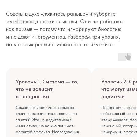
Советы в духе «ложитесь раньше» и «уберите
КОНТАКТЫ
ИП Снеговская Ольга
телефон» подростки слышали. Они не работают
Сергеевна
как призыв — потому что игнорируют биологию
Пн-пт: с 10:00 до
и не дают инструментов. Разберём три уровня,
20:00
на которых реально можно что-то изменить.
+7 (903) 011-73-03
sos@o-sne.online
Видео
Там, где картинки
Уровень 1. Система — то,
Уровень 2. Ср
Все права на материалы портала o-sne.online
что не зависит
что могут изм
защищены законом об интеллектуальной
собственности. Использование материалов
от подростка
родители
портала o-sne.online возможно только
с письменного разрешения автора
и с обязательным указанием гиперссылки
Самое сильное вмешательство —
Подростку сложно
на источник o-sne.online.
сдвиг времени начала школьных
собственный сон, 
Материалы, представленные на этом сайте, носят
занятий. Это не родительская
этому мешает. Нес
исключительно информационно-образовательный
инициатива, но важно понимать
изменений, которы
характер и не применимы к детям, имеющим
проблемы с развитием или здоровьем. А также
масштаб эффекта. Исследования
измеримый эффект
не могут рассматриваться как медицинские