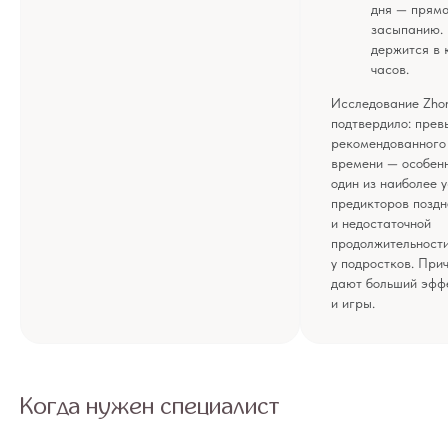
дня — прям
засыпанию.
держится в 
часов.
Исследование Zhong
подтвердило: пре
рекомендованного
времени — особен
один из наиболее 
предикторов поздн
и недостаточной
продолжительност
у подростков. При
дают больший эффе
и игры.
Когда нужен специалист