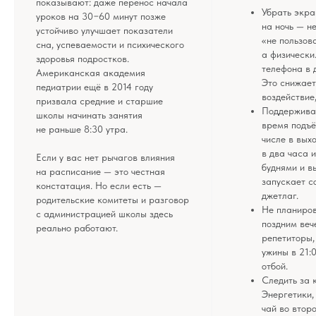
показывают: даже перенос начала
рекомендации по диагностике и лечению. Все
Убрать экра
публикации, видео, советы и консультации
уроков на 30−60 минут позже
не являются медицинскими, не могут отменить или
на ночь — н
устойчиво улучшает показатели
заменить назначений врача и применимы к детям,
«не пользов
сна, успеваемости и психического
признанным наблюдающими их врачами
а физически
здоровыми.
здоровья подростков.
телефона в 
Американская академия
Портал o-sne.online не несёт ответственности
Это снижает
за неверное толкование, ошибочное или
педиатрии ещё в 2014 году
некорректное использование советов и/или
воздействие,
призвала средние и старшие
материалов, представленных на сайте или данных
Поддержива
школы начинать занятия
в процессе консультаций. Если состояние здоровья
время подъё
вашего ребёнка вызывает у вас беспокойство,
не раньше 8:30 утра.
наблюдаются проблемы сна, являющиеся
числе в вых
симптомом какого-либо заболевания,
в два часа 
незамедлительно обратитесь к врачу!
Если у вас нет рычагов влияния
буднями и в
на расписание — это честная
запускает с
констатация. Но если есть —
© 2015—2026 О СНЕ. ОНЛАЙН —
джетлаг.
родительские комитеты и разговор
информационный портал о детском
Не планиров
и семейном сне
с администрацией школы здесь
поздним веч
реально работают.
репетиторы,
ужины в 21:
отбой.
Следить за 
Энергетики,
чай во втор