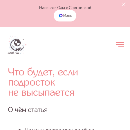
Написать Ольге Снеговской
Макс
Что будет, если
подросток
не высыпается
О чём статья
Почему подростки вообще
не высыпаются
10−12 лет: когда недосыпание
ломает фундамент
13−15 лет: эмоции выходят из-под
контроля
16−18 лет: когда цена недосыпа
становится измеримой