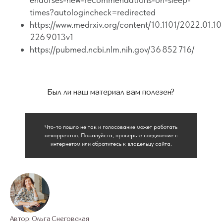
times?autologincheck=redirected
https://www.medrxiv.org/content/10.1101/2022.01.1
226 9013v1
https://pubmed.ncbi.nlm.nih.gov/36 852 716/
Был ли наш материал вам полезен?
Что-то пошло не так и голосование может работать
некорректно. Пожалуйста, проверьте соединение с
интернетом или обратитесь к владельцу сайта.
Автор: Ольга Снеговская