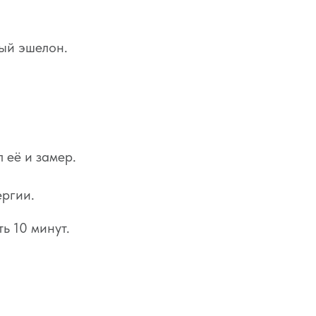
вый эшелон.
 её и замер.
ергии.
ь 10 минут.