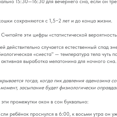
нально 15:30—16:30 для вечернего сна, если он тре
кошки сохраняются с 1,5−2 лет и до конца жизни.
. Считайте эти цифры «статистической вероятность
тей действительно случается естественный спад эн
иологическая «сиеста" — температура тела чуть па
 активная выработка мелатонина для ночного сна.
ткрывается тогда, когда пик давления аденозина 
т момент, засыпание будет физиологически оправд
эти промежутки окон в сон буквально:
сли ребёнок проснулся в 6:00, к восьми утра он уж