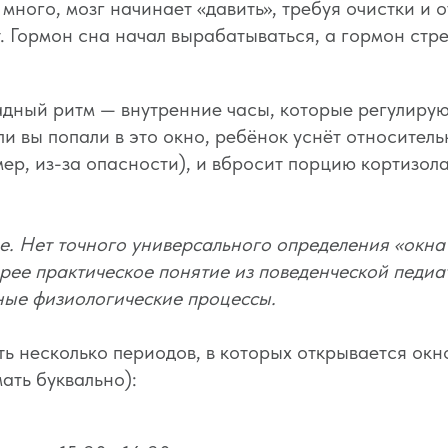
много, мозг начинает «давить», требуя очистки и о
. Гормон сна начал вырабатываться, а гормон стре
дный ритм — внутренние часы, которые регулируют
ли вы попали в это окно, ребёнок уснёт относитель
ер, из-за опасности), и вбросит порцию кортизола
е. Нет точного универсального определения «окна
рее практическое понятие из поведенческой педиат
ные физиологические процессы.
ь несколько периодов, в которых открывается окно
ать буквально):