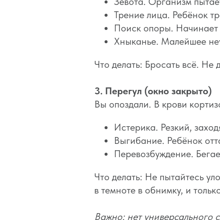
Зевота. Организм пытае
Трение лица. Ребёнок тр
Поиск опоры. Начинает 
Хныканье. Малейшее неу
Что делать: Бросать всё. Не
3. Перегул (окно закрыто)
Вы опоздали. В крови кортиз
Истерика. Резкий, захо
Выгибание. Ребёнок отта
Перевозбуждение. Бегает
Что делать: Не пытайтесь ул
в темноте в обнимку, и тольк
Важно: нет универсального 