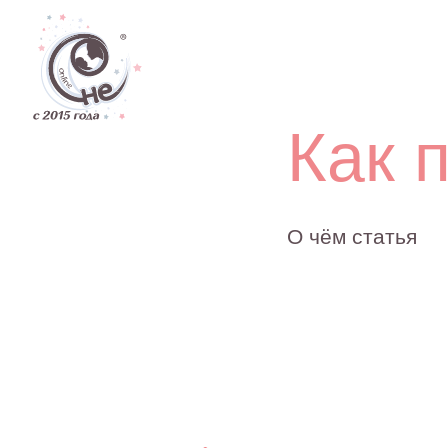
Дети
Как по
О чём статья