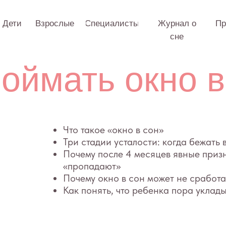
Взрослые
Специалисты
Журнал о
Практикум
О 
сне
ймать окно в со
Что такое «окно в сон»
Три стадии усталости: когда бежать в кровать
Почему после 4 месяцев явные признаки усталос
«пропадают»
Почему окно в сон может не сработать
Как понять, что ребенка пора укладывать