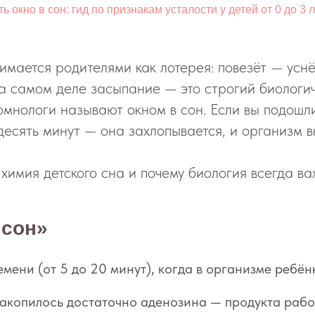
ь окно в сон: гид по признакам усталости у детей от 0 до 3 
имается родителями как лотерея: повезёт — уснё
а самом деле засыпание — это строгий биологич
омнологи называют окном в сон. Если вы подошли
 десять минут — она захлопывается, и организм 
химия детского сна и почему биология всегда в
 сон»
мени (от 5 до 20 минут), когда в организме ребён
накопилось достаточно аденозина — продукта рабо