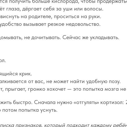
тся получить больше кислорода, чтобы продержать
ёт глаза, дёргает себя за уши или волосы.
виснуть на родителе, проситься на руки.
добство вызывает резкое недовольство.
 домывать, не дочитывать. Сейчас же укладывать.
ол.
дящийся крик.
лкивается от вас, не может найти удобную позу.
, прыгает, громко хохочет — это попытка мозга не
ожить быстро. Сначала нужно «отгулять» кортизол
о потом попытка уснуть.
списка признаков, который подходит каждому ребён