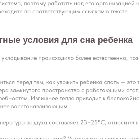
 система, поэтому работать над его организацией 
ходите по соответствующим ссылкам в тексте.
ные условия для сна ребенка
а укладывание происходило более естественно, по
иться перед тем, как уложить ребенка спать — это
ера замкнутого пространства с работающими ото
ебностям. Излишнее тепло приводит к беспокойном
менее восстанавливающим.
пература воздуха составляет 23−25°С, относител
метры и управлять ими? Установите в спальне тер