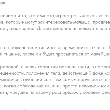
ал.
начимо и то, что темнота играет роль «покрывала»
ов, которые могут заинтересовать малыша, продле
ое укладывание. Для затемнения используйте плот
т соблюдением тишины во время «тихого часа». Кт
й тишине, после он будет просыпаться от малейше
природой, в целях гарантии безопасности, в нас з
свещенности, положения тела, действующий даже к
ужаемся в глубокий сон. Тем самым нарушается его
и, когда соблюдение тишины просто невозможно: е
дети, живущие по своему распорядку, у соседей ре