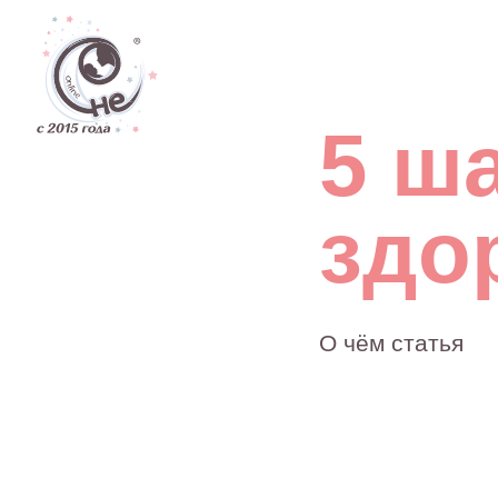
Дети
5 шаг
здор
О чём статья