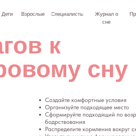
Взрослые
Специалисты
Журнал о
Практикум
О 
сне
ов к
овому сну
Создайте комфортные условия
Организуйте подходящее место
Сформируйте подходящий по возрасту режим 
бодрствования
Распределите кормления вокруг снов
Уделите внимание формированию правильных
сонных привычек