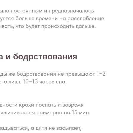
было постоянным и предназначалось
буется больше времени на расслабление
ать, что будет происходить дальше.
а и бодрствования
иоды же бодрствования не превышают 1−2
его лишь 10−13 часов сна,
овности крохи поспать и вовремя
величиваются примерно на 15 мин.
дываться, а дитя не засыпает,