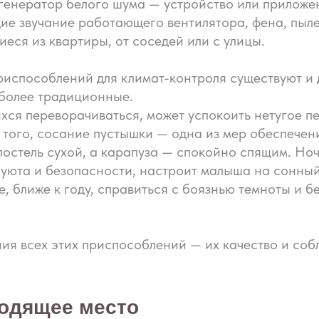
е генератор белого шума — устройство или прилож
е звучание работающего вентилятора, фена, пылес
еся из квартиры, от соседей или с улицы.
риспособлений для климат-контроля существуют и 
 более традиционные.
хся переворачиваться, может успокоить нетугое п
 того, сосание пустышки — одна из мер обеспечен
остель сухой, а карапуза — спокойно спящим. Но
 уюта и безопасности, настроит малыша на сонны
, ближе к году, справиться с боязнью темноты и б
ния всех этих приспособлений — их качество и со
ходящее место