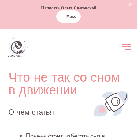
Написать Ольге Снеговской
Макс
Что не так со сном
в движении
О чём статья
Почему стоит избегать сна в
движении
Когда сон в движении возможен