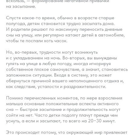
вскользь, — формирование негативной привычки
на засыпание.
Спустя какое-то время, обычно в возрасте старше
полугода, детям становится трудно засыпать дома.
И родители решают по максимуму переносить дневные
сны на улицу, или регулярно катают детей в автомобиле,
чтобы те поспали хоть часок.
Но, во-первых, трудности могут возникнуть
и с укладыванием на ночь. Во-вторых, вы вынуждены
гулять на улице в любую погоду, иногда игнорируя
собственное плохое самочувствие, а значит, становитесь
заложником ситуации. Входя в систему, это может
обернуться причиной вашего неполноценного отдыха и,
как следствие, усталости и раздражительности.
Помимо перечисленных моментов, по мере взросления
малыша основные положительные аспекты активного
сна — быстрое засыпание и продолжительность могут
сойти на нет. Часто детки подолгу плачут прежде чем
уснуть, а если и засыпают, то всего на 20−30 минут.
Это происходит потому, что окружающий мир привлекает