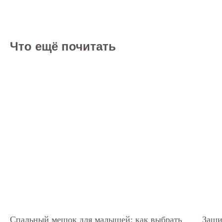
Что ещё почитать
Спальный мешок для малышей: как выбрать
Защи