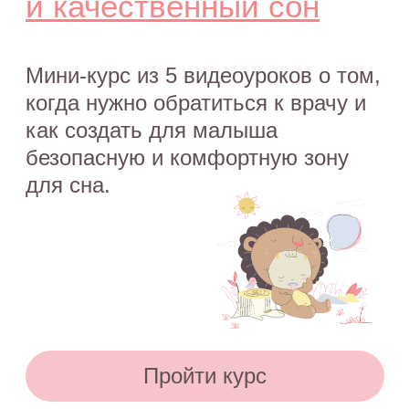
публикации, видео, советы и консультации
не являются медицинскими, не могут отменить или
заменить назначений врача и применимы к детям,
признанным наблюдающими их врачами
здоровыми.
Портал o-sne.online не несёт ответственности
за неверное толкование, ошибочное или
некорректное использование советов и/или
материалов, представленных на сайте или данных
в процессе консультаций. Если состояние здоровья
вашего ребёнка вызывает у вас беспокойство,
наблюдаются проблемы сна, являющиеся
симптомом какого-либо заболевания,
незамедлительно обратитесь к врачу!
© 2015—2026 О СНЕ. ОНЛАЙН —
информационный портал о детском
и семейном сне