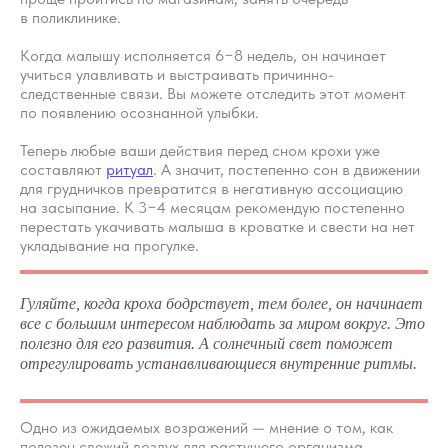
в поликлинике.
Когда малышу исполняется 6−8 недель, он начинает
учиться улавливать и выстраивать причинно-
следственные связи. Вы можете отследить этот момент
по появлению осознанной улыбки.
Теперь любые ваши действия перед сном крохи уже
составляют
ритуал
. А значит, постепенно сон в движении
для грудничков превратится в негативную ассоциацию
на засыпание. К 3−4 месяцам рекомендую постепенно
перестать укачивать малыша в кроватке и свести на нет
укладывание на прогулке.
Гуляйте, когда кроха бодрствует, тем более, он начинает
все с большим интересом наблюдать за миром вокруг. Это
Каким должен быть
полезно для его развития. А солнечный свет поможет
безопасный
отрегулировать устанавливающиеся внутренние ритмы.
и качественный сон
Одно из ожидаемых возражений — мнение о том, как
Мини-курс из 5 видеоуроков о том,
полезен свежий воздух для растущего организма.