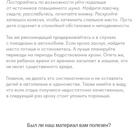
Постарайтесь по возможности уйти подальше
от источников повышенного шума. Найдите лавочку,
сядьте, расслабьтесь, почитайте книжку. Раскройте
капюшон коляски, чтобы затемнить спальное место. Пусть
дитя отдохнет в спокойной обстановке и неподвижности.
Тех же рекомендаций придерживайтесь и в случаях
с поездками в автомобиле. Если кроха заснул, найдите
место потише и остановитесь. А лучше планируйте
переезды на периоды бодрствования крохи. Опять же,
если ребенок время от времени засыпает в машине, это
Вопросы
Дети
не несет существенного вреда.
Отзывы
Взрослые
Контакты
Главное, не делать это систематически и не оставлять
Специалисты
детей в автолюльке в одиночестве. Также имейте в виду,
Благодарности
Журнал о сне
что если отдых получился недостаточно качественным,
Политика
в следующий раз кроху стоит уложить пораньше.
Практикум
Соглашение
О проекте
Оферта
Вход/Регистрация
Был ли наш материал вам полезен?