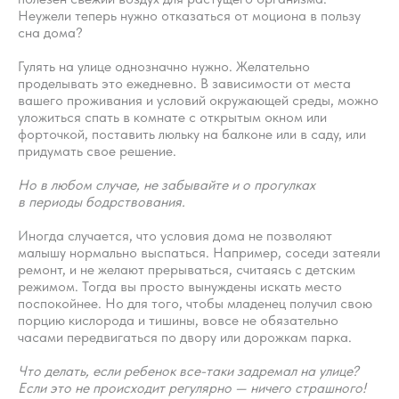
когда нужно обратиться к врачу и
Неужели теперь нужно отказаться от моциона в пользу
сна дома?
как создать для малыша
безопасную и комфортную зону
Гулять на улице однозначно нужно. Желательно
для сна.
проделывать это ежедневно. В зависимости от места
вашего проживания и условий окружающей среды, можно
уложиться спать в комнате с открытым окном или
форточкой, поставить люльку на балконе или в саду, или
придумать свое решение.
Но в любом случае, не забывайте и о прогулках
в периоды бодрствования.
Пройти курс
Иногда случается, что условия дома не позволяют
малышу нормально выспаться. Например, соседи затеяли
ремонт, и не желают прерываться, считаясь с детским
режимом. Тогда вы просто вынуждены искать место
поспокойнее. Но для того, чтобы младенец получил свою
порцию кислорода и тишины, вовсе не обязательно
часами передвигаться по двору или дорожкам парка.
Что делать, если ребенок все-таки задремал на улице?
Если это не происходит регулярно — ничего страшного!