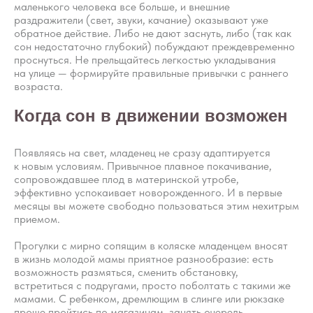
маленького человека все больше, и внешние
раздражители (свет, звуки, качание) оказывают уже
обратное действие. Либо не дают заснуть, либо (так как
сон недостаточно глубокий) побуждают преждевременно
проснуться. Не прельщайтесь легкостью укладывания
на улице — формируйте правильные привычки с раннего
возраста.
Когда сон в движении возможен
Появляясь на свет, младенец не сразу адаптируется
к новым условиям. Привычное плавное покачивание,
сопровождавшее плод в материнской утробе,
эффективно успокаивает новорожденного. И в первые
месяцы вы можете свободно пользоваться этим нехитрым
приемом.
Прогулки с мирно сопящим в коляске младенцем вносят
в жизнь молодой мамы приятное разнообразие: есть
возможность размяться, сменить обстановку,
встретиться с подругами, просто поболтать с такими же
мамами. С ребенком, дремлющим в слинге или рюкзаке
проще пройтись по магазинам, занять очередь