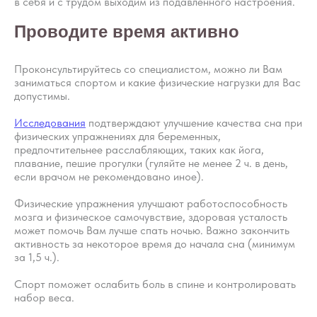
в себя и с трудом выходим из подавленного настроения.
Ольга Сергеевна
Пн-пт: с 10:00 до
Проводите время активно
20:00
+7 (903) 011-73-03
sos@o-sne.online
Видео
Там, где картинки
Проконсультируйтесь со специалистом, можно ли Вам
заниматься спортом и какие физические нагрузки для Вас
допустимы.
Исследования
подтверждают улучшение качества сна при
физических упражнениях для беременных,
Все права на материалы портала o-sne.online
предпочтительнее расслабляющих, таких как йога,
защищены законом об интеллектуальной
плавание, пешие прогулки (гуляйте не менее 2 ч. в день,
собственности. Использование материалов
портала o-sne.online возможно только
если врачом не рекомендовано иное).
с письменного разрешения автора
и с обязательным указанием гиперссылки
Физические упражнения улучшают работоспособность
на источник o-sne.online.
мозга и физическое самочувствие, здоровая усталость
Материалы, представленные на этом сайте, носят
исключительно информационно-образовательный
может помочь Вам лучше спать ночью. Важно закончить
характер и не применимы к детям, имеющим
активность за некоторое время до начала сна (минимум
проблемы с развитием или здоровьем. А также
за 1,5 ч.).
не могут рассматриваться как медицинские
рекомендации по диагностике и лечению. Все
публикации, видео, советы и консультации
Спорт поможет ослабить боль в спине и контролировать
не являются медицинскими, не могут отменить или
набор веса.
заменить назначений врача и применимы к детям,
признанным наблюдающими их врачами