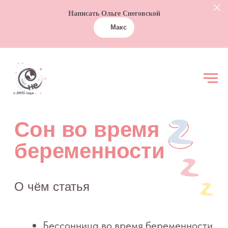
Написать Ольге Снеговской
Макс
Сон во время
беременности
О чём статья
Бессонница во время беременности
Исключите вечерние перекусы
Контролируйте употребление
жидкости перед сном
Позаботьтесь об удобстве спального
места
Примите правильную позу
Используйте «беременные гаджеты»