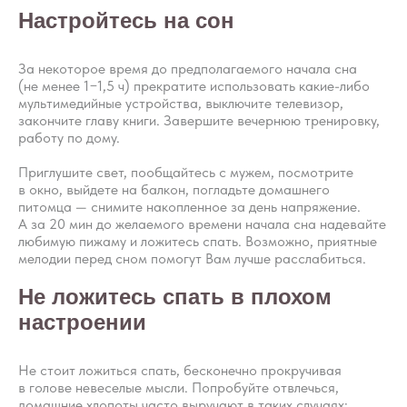
Настройтесь на сон
За некоторое время до предполагаемого начала сна
(не менее 1−1,5 ч) прекратите использовать какие-либо
мультимедийные устройства, выключите телевизор,
закончите главу книги. Завершите вечернюю тренировку,
работу по дому.
Приглушите свет, пообщайтесь с мужем, посмотрите
в окно, выйдете на балкон, погладьте домашнего
питомца — снимите накопленное за день напряжение.
А за 20 мин до желаемого времени начала сна надевайте
любимую пижаму и ложитесь спать. Возможно, приятные
мелодии перед сном помогут Вам лучше расслабиться.
Не ложитесь спать в плохом
Научитесь
настроении
корректировать режим
дня самостоятельно
Не стоит ложиться спать, бесконечно прокручивая
в голове невеселые мысли. Попробуйте отвлечься,
Как сформировать подходящий
домашние хлопоты часто выручают в таких случаях: