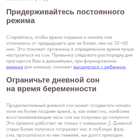
Придерживайтесь постоянного
режима
Старайтесь, чтобы время подъема и начала сна
Вопросы
отличались от предыдущего дня не более, чем на 30−60
Дети
мин. Это поможет организму в определенное время лучше
Отзывы
Взрослые
настроиться на сон. Привычка следовать распорядку дня
Контакты
пригодится Вам в дальнейшем, при формировании
Специалисты
режима
дня малыша, поможет
высыпаться с ребенком
.
Благодарности
Журнал о сне
Политика
Практикум
Ограничьте дневной сон
Соглашение
О проекте
на время беременности
Оферта
Продолжительный дневной сон может отодвигать начало
Вход/Регистрация
ночи на более позднее время, а, как известно, наиболее
восстанавливающие часы сна мы получаем до полуночи.
Это правило работает не только с малышами ;). Дневной
отдых более получаса погружает нас в глубокую фазу
КОНТАКТЫ
сна, просыпаться из нее тяжелее, мы долго приходим
ИП Снеговская