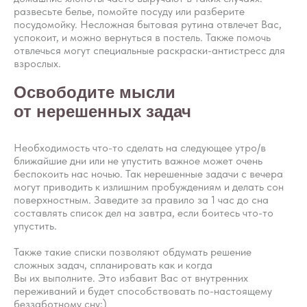
ребёнку по возрасту режим сна
развесьте белье, помойте посуду или разберите
и бодрствования. А также о
посудомойку. Несложная бытовая рутина отвлечет Вас,
успокоит, и можно вернуться в постель. Также помочь
том, как установить простые и
отвлечься могут специальные раскраски-антистресс для
понятные правила, которым
взрослых.
легко следовать перед каждым
засыпанием.
Освободите мысли
от нерешенных задач
Пройти курс
Необходимость что-то сделать на следующее утро/в
ближайшие дни или не упустить важное может очень
беспокоить нас ночью. Так нерешенные задачи с вечера
могут приводить к излишним пробуждениям и делать сон
поверхностным. Заведите за правило за 1 час до сна
составлять список дел на завтра, если боитесь что-то
упустить.
Также такие списки позволяют обдумать решение
сложных задач, спланировать как и когда
Вы их выполните. Это избавит Вас от внутренних
переживаний и будет способствовать по-настоящему
беззаботному сну;)