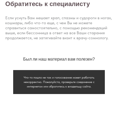
здоровыми.
Обратитесь к специалисту
Портал o-sne.online не несёт ответственности
за неверное толкование, ошибочное или
некорректное использование советов и/или
Если уснуть Вам мешает храп, спазмы и судороги в ногах,
материалов, представленных на сайте или данных
кошмары, либо что-то еще, с чем Вы не можете
в процессе консультаций. Если состояние здоровья
вашего ребёнка вызывает у вас беспокойство,
справиться самостоятельно, с помощью рекомендаций
наблюдаются проблемы сна, являющиеся
выше, если бессонница в ответ на все Ваши старания
симптомом какого-либо заболевания,
продолжается, не затягивайте визит к врачу-сомнологу.
незамедлительно обратитесь к врачу!
© 2015—2026 О СНЕ. ОНЛАЙН —
информационный портал о детском
Был ли наш материал вам полезен?
и семейном сне
Что-то пошло не так и голосование может работать
некорректно. Пожалуйста, проверьте соединение с
интернетом или обратитесь к владельцу сайта.