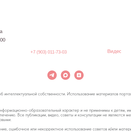
ионно-образовательный характер и не применимы к детям, имеющим проблемы 
Все публикации, видео, советы и консультации не являются медицинскими, не м
ибочное или некорректное использование советов и/или материалов, представл
спокойство, наблюдаются проблемы сна, являющиеся симптомом какого-либо за
Е. ОНЛАЙН — информационный портал о детском и семейном 