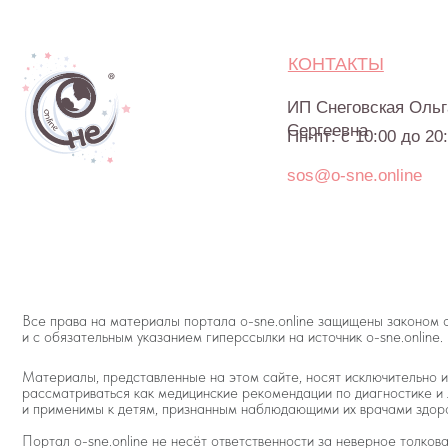
и с обязательным указанием гиперссылки на источник o-sne.online.
Материалы, представленные на этом сайте, носят исключительно информац
рассматриваться как медицинские рекомендации по диагностике и лечению. 
и применимы к детям, признанным наблюдающими их врачами здоровыми.
Портал o-sne.online не несёт ответственности за неверное толкование, ош
консультаций. Если состояние здоровья вашего ребёнка вызывает у вас бе
© 2015—2026 О СН