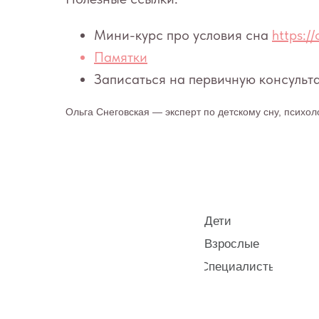
Дети
Мини-курс про условия сна
https:/
Взрослые
Памятки
Специалисты
Записаться на первичную консуль
Ольга Снеговская — эксперт по детскому сну, психол
КОНТАКТЫ
ИП Снеговская Ольга
Сергеевна
Пн-пт: с 10:00 до 20:00
sos@o-sne.online
Все права на материалы портала o-sne.online защищены законом об интел