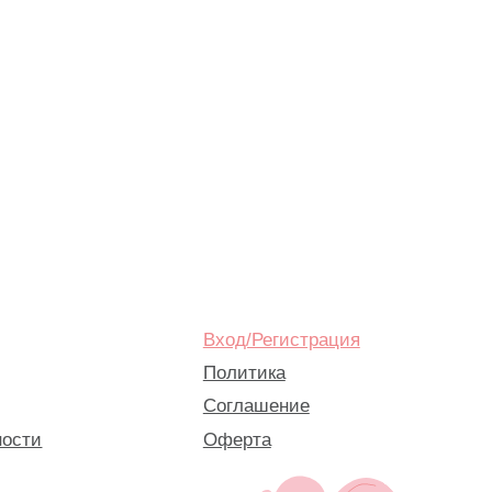
Вход/Регистрация
Политика
Соглашение
Оферта
Там, где
картинки
возможно только с письменного разрешения автора