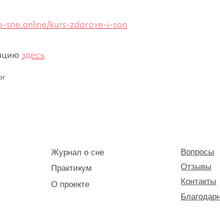
Вопросы
Журнал о сне
/o-sne.online/kurs-zdorove-i-son
Отзывы
Практикум
Контакты
О проекте
тацию
здесь
Благодарности
ог
Видео
+7 (903) 011-73-03
лектуальной собственности. Использование материалов портала o-sne.online 