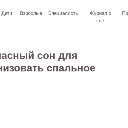
Взрослые
Специалисты
Журнал о
Практикум
О 
сне
пасный сон для
низовать спальное