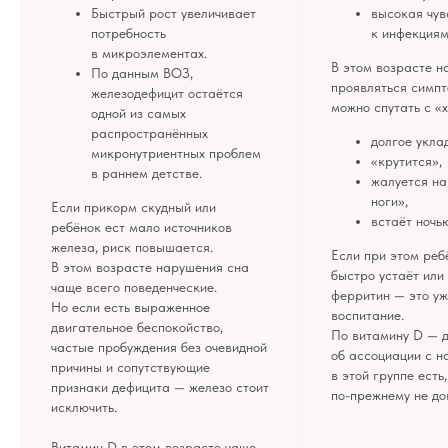
Быстрый рост увеличивает
высокая чув
потребность
к инфекциям
в микроэлементах.
В этом возрасте н
По данным ВОЗ,
проявляться симпт
железодефицит остаётся
можно спутать с «
одной из самых
распространённых
долгое укла
микронутриентных проблем
«крутится»,
в раннем детстве.
жалуется на
ноги»,
Если прикорм скудный или
встаёт ночь
ребёнок ест мало источников
железа, риск повышается.
Если при этом реб
В этом возрасте нарушения сна
быстро устаёт или
чаще всего поведенческие.
ферритин — это уж
Но если есть выраженное
воспитание.
двигательное беспокойство,
По витамину D — 
частые пробуждения без очевидной
об ассоциации с 
причины и сопутствующие
в этой группе есть
признаки дефицита — железо стоит
по-прежнему не до
исключить.
Витамин D в этом возрасте чаще