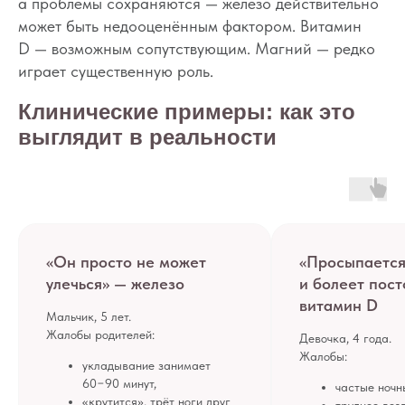
а проблемы сохраняются — железо действительно
может быть недооценённым фактором. Витамин
D — возможным сопутствующим. Магний — редко
КОНТАКТЫ
играет существенную роль.
ИП Снеговская
Ольга Сергеевна
Клинические примеры: как это
Пн-пт: с 10:00 до
20:00
выглядит в реальности
+7 (903) 011-73-03
sos@o-sne.online
Видео
Там, где картинки
«Он просто не может
«Просыпается
Все права на материалы портала o-sne.online
защищены законом об интеллектуальной
улечься» — железо
и болеет пос
собственности. Использование материалов
витамин D
портала o-sne.online возможно только
Мальчик, 5 лет.
с письменного разрешения автора
и с обязательным указанием гиперссылки
Жалобы родителей:
Девочка, 4 года.
на источник o-sne.online.
Жалобы:
Материалы, представленные на этом сайте, носят
укладывание занимает
исключительно информационно-образовательный
60−90 минут,
частые ночн
характер и не применимы к детям, имеющим
проблемы с развитием или здоровьем. А также
«крутится», трёт ноги друг