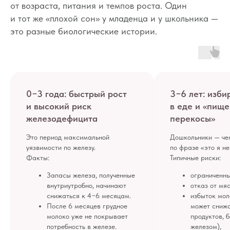
от возраста, питания и темпов роста. Один
и тот же «плохой сон» у младенца и у школьника —
это разные биологические истории.
0−3 года: быстрый рост
3−6 лет: изби
и высокий риск
в еде и «пищ
железодефицита
перекосы»
Это период максимальной
Дошкольники — че
уязвимости по железу.
по фразе «это я не
Факты:
Типичные риски:
Запасы железа, полученные
ограниченны
внутриутробно, начинают
отказ от мяс
снижаться к 4−6 месяцам.
избыток мол
После 6 месяцев грудное
может снижа
молоко уже не покрывает
продуктов, 
потребность в железе.
железом),