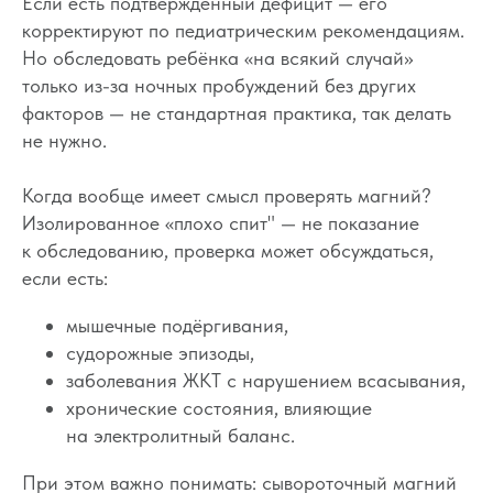
Если есть подтверждённый дефицит — его
Мини-курс из 5 видеоуроков о том,
корректируют по педиатрическим рекомендациям.
когда нужно обратиться к врачу и
Но обследовать ребёнка «на всякий случай»
как создать для малыша
только из-за ночных пробуждений без других
безопасную и комфортную зону
факторов — не стандартная практика, так делать
для сна.
не нужно.
Когда вообще имеет смысл проверять магний?
Изолированное «плохо спит" — не показание
к обследованию, проверка может обсуждаться,
если есть:
Пройти курс
мышечные подёргивания,
судорожные эпизоды,
заболевания ЖКТ с нарушением всасывания,
хронические состояния, влияющие
на электролитный баланс.
При этом важно понимать: сывороточный магний