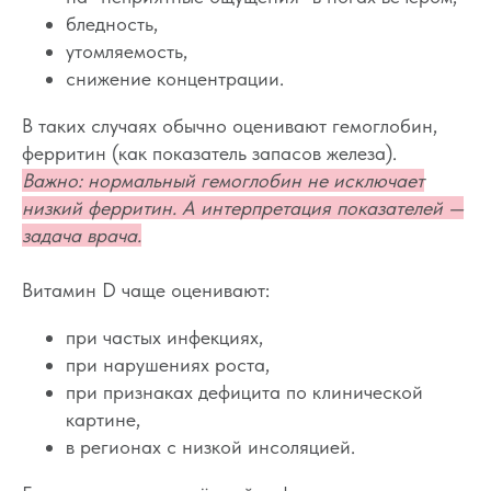
бледность,
утомляемость,
снижение концентрации.
В таких случаях обычно оценивают гемоглобин,
ферритин (как показатель запасов железа).
Важно: нормальный гемоглобин не исключает
низкий ферритин. А интерпретация показателей —
задача врача.
Витамин D чаще оценивают:
при частых инфекциях,
при нарушениях роста,
Каким должен быть
при признаках дефицита по клинической
картине,
безопасный
в регионах с низкой инсоляцией.
и качественный сон