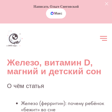
Написать Ольге Снеговской
Макс
Железо, витамин D,
магний и детский сон
О чём статья
Железо (ферритин): почему ребёнок
«бежит» во сне
Витамин D: не только про рахит
Магний: миф о «волшебной
таблетке»
Когда пора к врачу: «красные
флаги»