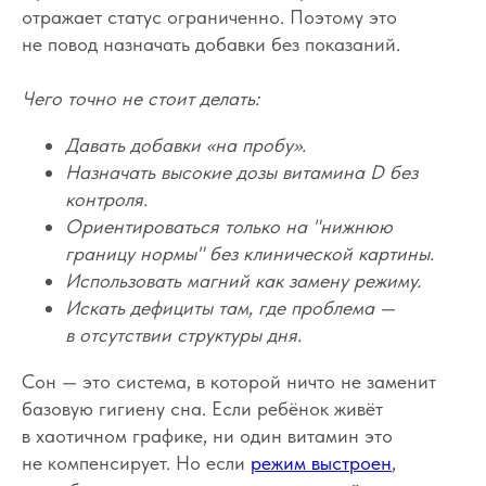
отражает статус ограниченно. Поэтому это
не повод назначать добавки без показаний.
Чего точно не стоит делать:
Давать добавки «на пробу».
Назначать высокие дозы витамина D без
контроля.
Ориентироваться только на "нижнюю
Вопросы
Дети
границу нормы" без клинической картины.
Отзывы
Использовать магний как замену режиму.
Взрослые
Контакты
Искать дефициты там, где проблема —
Специалисты
Благодарности
в отсутствии структуры дня.
Журнал о сне
Политика
Практикум
Сон — это система, в которой ничто не заменит
Соглашение
О проекте
базовую гигиену сна. Если ребёнок живёт
Оферта
в хаотичном графике, ни один витамин это
не компенсирует. Но если
режим выстроен
,
Вход/Регистрация