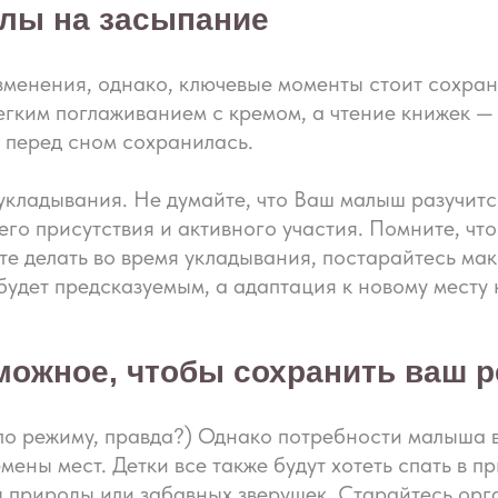
алы на засыпание
зменения, однако, ключевые моменты стоит сохран
гким поглаживанием с кремом, а чтение книжек — к
 перед сном сохранилась.
 укладывания. Не думайте, что Ваш малыш разучитс
его присутствия и активного участия. Помните, ч
ете делать во время укладывания, постарайтесь м
 будет предсказуемым, а адаптация к новому месту
можное, чтобы сохранить ваш 
 по режиму, правда?) Однако потребности малыша 
емены мест. Детки все также будут хотеть спать в 
 природы или забавных зверушек. Старайтесь орга