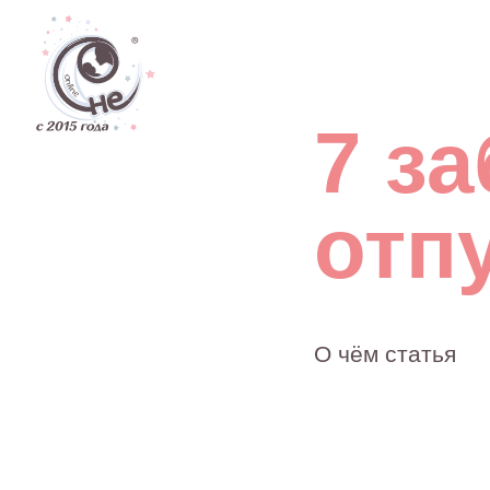
Дети
7 заб
отпус
О чём статья