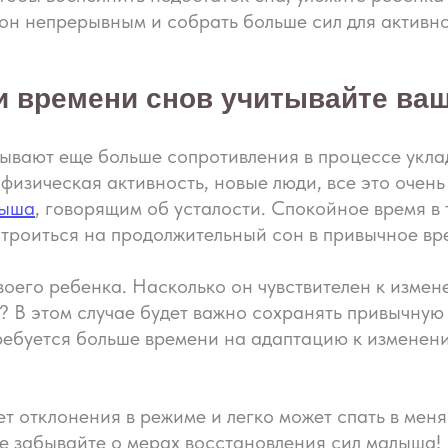
он непрерывным и собрать больше сил для активн
 времени снов учитывайте ваш
азывают еще больше сопротивления в процессе укл
физическая активность, новые люди, все это очень
лыша
, говорящим об усталости. Спокойное время в 
строиться на продолжительный сон в привычное вр
воего ребенка. Насколько он чувствителен к изме
ь? В этом случае будет важно сохранять привычную
требуется больше времени на адаптацию к изменен
аладить сон
т отклонения в режиме и легко может спать в мен
?
не забывайте о мерах восстановления сил малыша!