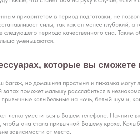
дут выше, что станет Вам на руку в случае, если в
нным приоритетом в период подготовки, не позвол
станавливает силы, так как он менее глубокий, а 
е следующего периода качественного сна. Таким о
алыша уменьшаются.
ессуарах, которые вы сможете 
ш багаж, но домашняя простыня и пижамка могут ле
й запах поможет малышу расслабиться в незнакомо
 привычные колыбельные на ночь, белый шум и, ко
ет легко уместиться в Вашем телефоне. Начните в
ла, чтобы она стала привычной Вашему крохе. Кол
 вне зависимости от места.