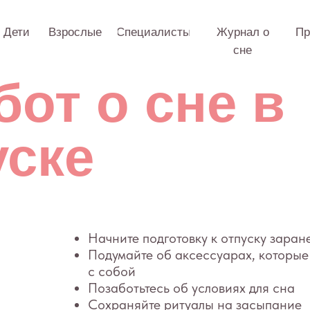
Взрослые
Специалисты
Журнал о
Практикум
О 
сне
от о сне в
ке
Начните подготовку к отпуску заранее
Подумайте об аксессуарах, которые вы сможете 
с собой
Позаботьтесь об условиях для сна
Сохраняйте ритуалы на засыпание
Сделайте все возможное, чтобы сохранить ваш 
снов