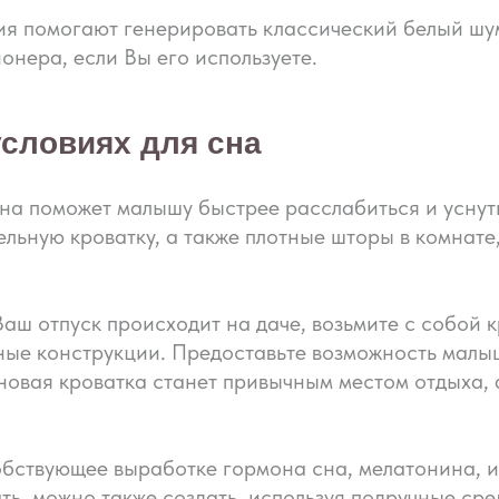
я помогают генерировать классический белый шум
онера, если Вы его используете.
условиях для сна
на поможет малышу быстрее расслабиться и усну
ельную кроватку, а также плотные шторы в комнат
 Ваш отпуск происходит на даче, возьмите с собой 
пные конструкции. Предоставьте возможность малыш
 новая кроватка станет привычным местом отдыха,
обствующее выработке гормона сна, мелатонина, 
ть, можно также создать, используя подручные ср