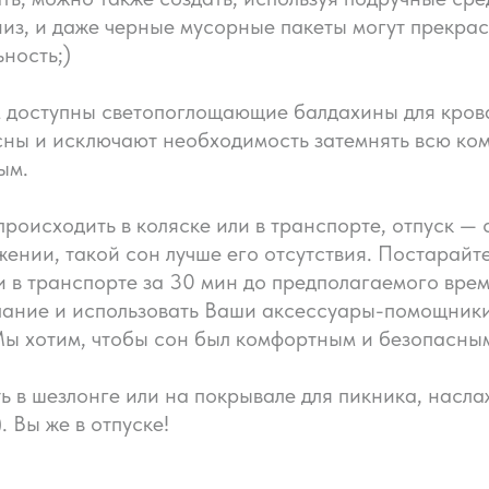
низ, и даже черные мусорные пакеты могут прекра
ность;)
м доступны светопоглощающие балдахины для кр
ны и исключают необходимость затемнять всю комн
ым.
происходить в коляске или в транспорте, отпуск —
жении, такой сон лучше его отсутствия. Постарайт
 в транспорте за 30 мин до предполагаемого врем
пание и использовать Ваши аксессуары-помощники
Мы хотим, чтобы сон был комфортным и безопасны
 в шезлонге или на покрывале для пикника, насла
. Вы же в отпуске!