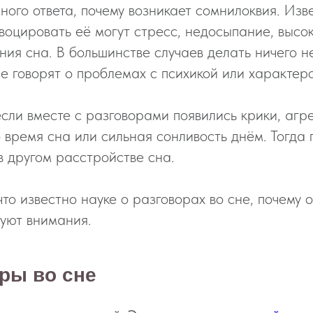
лного ответа, почему возникает сомнилоквия. Изв
овоцировать её могут стресс, недосыпание, высо
ия сна. В большинстве случаев делать ничего н
е говорят о проблемах с психикой или характер
если вместе с разговорами появились крики, агр
 время сна или сильная сонливость днём. Тогда
в другом расстройстве сна.
что известно науке о разговорах во сне, почему о
буют внимания.
оры во сне