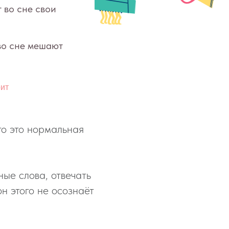
ют
рит
то это нормальная
ые слова, отвечать
н этого не осознаёт