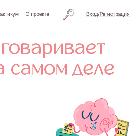
проекте
Вход/Регистрация
варивает
амом деле
и