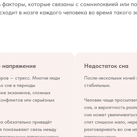
ь факторы, которые связаны с сомнилоквией или п
сходит в мозге каждого человека во время такого 
е напряжение
Недостаток сна
еров — стресс. Многие люди
После нескольких ночей
о сне в периоды
стабильным.
емя экзаменов, сложных
конфликтов или серьёзных
Человек чаще просыпает
сна, а вероятность раз
сна может увеличиватьс
га обязательно приведёт
спят слишком мало, нер
я показывают связь между
разговаривать во сне и
 различными парасомниями,
парасомниями.