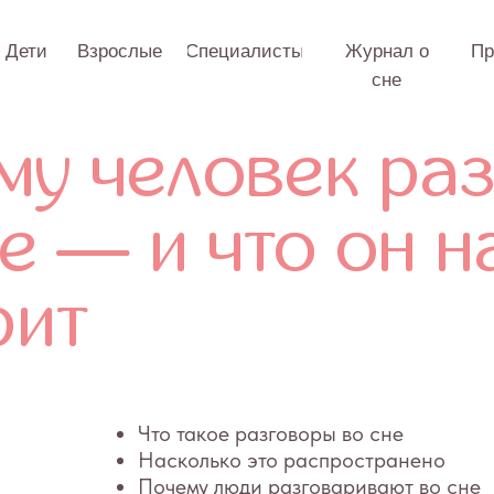
Взрослые
Специалисты
Журнал о
Практикум
О 
сне
 человек разго
 — и что он на с
т
Что такое разговоры во сне
Насколько это распространено
Почему люди разговаривают во сне
Правда ли, что человек рассказывает во сне сво
секреты