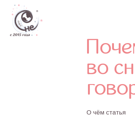
Дети
Почему
во сне
говори
О чём статья