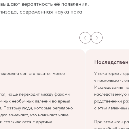
овышают вероятность её появления.
эпизода, современная наука пока
Наследствен
 недосыпа сон становится менее
У некоторых люд
у нескольких чле
Исследования по
ся, чаще переходит между фазами
наследственную 
личных необычных явлений во время
родственники раз
я. Поэтому люди, которые регулярно
с этим явлением
едко замечают, что начинают чаще
ли сталкиваются с другими
При этом «ген ра
о семейной пред