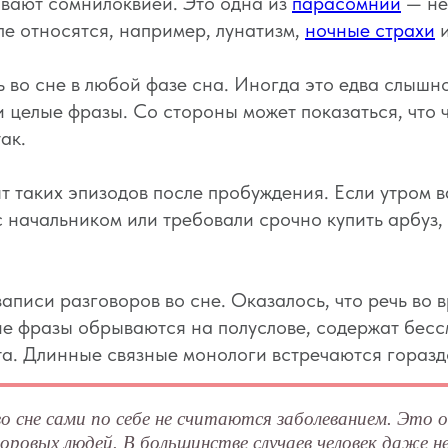
ывают сомнилоквией. Это одна из
парасомний
— не
ппе относятся, например, лунатизм,
ночные страхи
и
ь во сне в любой фазе сна. Иногда это едва слыш
и целые фразы. Со стороны может показаться, что 
ак.
 таких эпизодов после пробуждения. Если утром в
 начальником или требовали срочно купить арбуз,
аписи разговоров во сне. Оказалось, что речь во 
е фразы обрываются на полуслове, содержат бесс
а. Длинные связные монологи встречаются гораздо
 сне сами по себе не считаются заболеванием. Это 
оровых людей. В большинстве случаев человек даже не