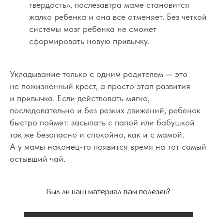
твердость», послезавтра маме становится
с письменного разрешения автора
и с обязательным указанием гиперссылки
жалко ребенка и она все отменяет. Без четкой
на источник o-sne.online.
Материалы, представленные на этом сайте, носят
системы мозг ребенка не сможет
исключительно информационно-образовательный
сформировать новую привычку.
характер и не применимы к детям, имеющим
проблемы с развитием или здоровьем. А также
не могут рассматриваться как медицинские
рекомендации по диагностике и лечению. Все
публикации, видео, советы и консультации
Укладывание только с одним родителем — это
не являются медицинскими, не могут отменить или
заменить назначений врача и применимы к детям,
не пожизненный крест, а просто этап развития
признанным наблюдающими их врачами
здоровыми.
и привычка. Если действовать мягко,
последовательно и без резких движений, ребенок
Портал o-sne.online не несёт ответственности
за неверное толкование, ошибочное или
быстро поймет: засыпать с папой или бабушкой
некорректное использование советов и/или
материалов, представленных на сайте или данных
так же безопасно и спокойно, как и с мамой.
в процессе консультаций. Если состояние здоровья
вашего ребёнка вызывает у вас беспокойство,
А у мамы наконец-то появится время на тот самый
наблюдаются проблемы сна, являющиеся
остывший чай.
симптомом какого-либо заболевания,
незамедлительно обратитесь к врачу!
© 2015—2026 О СНЕ. ОНЛАЙН —
Был ли наш материал вам полезен?
информационный портал о детском
и семейном сне