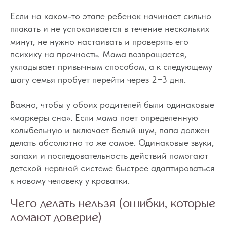
Как научить ребёнка
Если на каком-то этапе ребенок начинает сильно
засыпать за 15 минут
плакать и не успокаивается в течение нескольких
и спать в своей кроватке
минут, не нужно настаивать и проверять его
психику на прочность. Мама возвращается,
Мини-курс из 16 уроков, чтобы
укладывает привычным способом, а к следующему
высыпаться, находить время на
шагу семья пробует перейти через 2−3 дня.
себя, стать спокойным, счастливым
и ресурсным родителем
.
Важно, чтобы у обоих родителей были одинаковые
«маркеры сна». Если мама поет определенную
колыбельную и включает белый шум, папа должен
делать абсолютно то же самое. Одинаковые звуки,
запахи и последовательность действий помогают
детской нервной системе быстрее адаптироваться
к новому человеку у кроватки.
Что будет на курсе
Чего делать нельзя (ошибки, которые
ломают доверие)