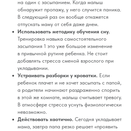
на один с засыпанием. Когда малыш
Соглашение
О проекте
обнаружит пропажу, у него случится паника.
Оферта
В следующий раз он вообще откажется
отпускать маму от себя даже днем.
Вход/Регистрация
Использовать методику обучения сну.
Тренировка навыка самостоятельного
засыпания 1 это уже большое изменение
КОНТАКТЫ
в привычной рутине ребенка. Не стоит
ИП Снеговская Ольга
Сергеевна
добавлять стресса сменой взрослого при
Пн-пт: с 10:00 до
укладывании.
20:00
Устраивать разборки у кроватки.
Если
+7 (903) 011-73-03
sos@o-sne.online
ребенок плачет и не хочет засыпать с папой,
Видео
Там, где картинки
а родители начинают раздраженно спорить
в этой же комнате, малыш считывает тревогу.
В атмосфере стресса уснуть физиологически
невозможно.
Все права на материалы портала o-sne.online
Действовать хаотично.
Сегодня укладывает
защищены законом об интеллектуальной
собственности. Использование материалов
мама, завтра папа резко решает «проявить
портала o-sne.online возможно только