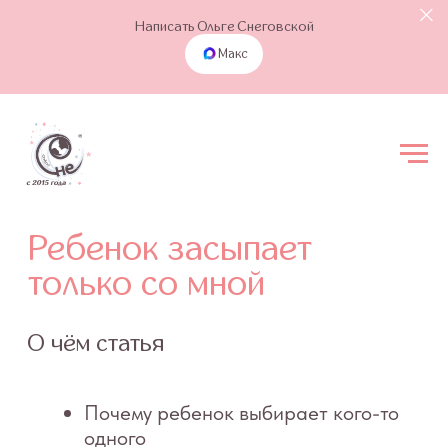
Написать Ольге Снеговской
Макс
Ребенок засыпает
только со мной
О чём статья
Почему ребенок выбирает кого-то
одного
Главная причина: ассоциация
на сон
Как второму родителю войти
в процесс
Чего делать нельзя