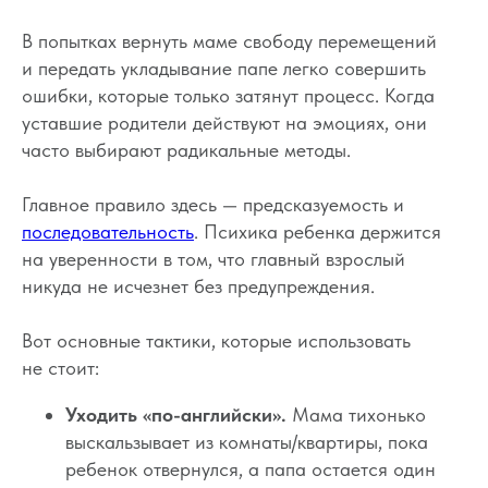
В попытках вернуть маме свободу перемещений
и передать укладывание папе легко совершить
ошибки, которые только затянут процесс. Когда
уставшие родители действуют на эмоциях, они
часто выбирают радикальные методы.
Главное правило здесь — предсказуемость и
последовательность
. Психика ребенка держится
на уверенности в том, что главный взрослый
никуда не исчезнет без предупреждения.
Вот основные тактики, которые использовать
Вопросы
Дети
не стоит:
Отзывы
Взрослые
Уходить «по-английски».
Мама тихонько
Контакты
Специалисты
выскальзывает из комнаты/квартиры, пока
Благодарности
Журнал о сне
ребенок отвернулся, а папа остается один
Политика
Практикум