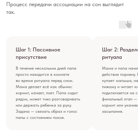
Процесс передачи ассоциации на сон выглядит
так.
Шаг 1: Пассивное
Шаг 2: Разде
присутствие
ритуала
В течение нескольких дней папа
Мама и папа начи
просто находится в комнате
действия поровну.
во время ритуала перед сном.
купает малыша, на
Мама делает всё как обычно:
пижаму и читает к
кормит, качает, поет. Папа сидит
подключается на 
рядом, может тихо разговаривать
финальный этап — 
или держать ребенка за руку.
кормит или укачив
Задача — связать образ и голос
засыпания.
папы с состоянием покоя.