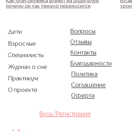
Как плач ребёнка влияет на родителей:
Возв
почему он так тяжело переносится
хрон