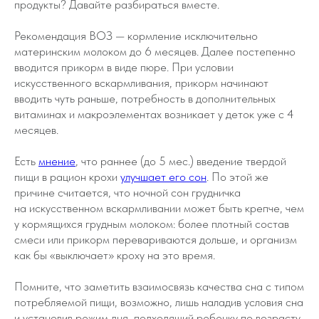
продукты? Давайте разбираться вместе.
Рекомендация ВОЗ — кормление исключительно
материнским молоком до 6 месяцев. Далее постепенно
вводится прикорм в виде пюре. При условии
искусственного вскармливания, прикорм начинают
вводить чуть раньше, потребность в дополнительных
витаминах и макроэлементах возникает у деток уже с 4
месяцев.
Есть
мнение
, что раннее (до 5 мес.) введение твердой
пищи в рацион крохи
улучшает его сон
. По этой же
причине считается, что ночной сон грудничка
на искусственном вскармливании может быть крепче, чем
у кормящихся грудным молоком: более плотный состав
смеси или прикорм перевариваются дольше, и организм
как бы «выключает» кроху на это время.
Помните, что заметить взаимосвязь качества сна с типом
потребляемой пищи, возможно, лишь наладив условия сна
и установив режим дня, подходящий ребенку по возрасту.