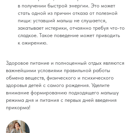
и с обязательным указанием гиперссылки
в получении быстрой энергии. Это может
на источник o-sne.online.
Материалы, представленные на этом сайте, носят
стать одной из причин отказа от полезной
исключительно информационно-образовательный
пищи: уставший малыш не слушается,
характер и не применимы к детям, имеющим
проблемы с развитием или здоровьем. А также
закатывает истерики, отчаянно требуя что-то
не могут рассматриваться как медицинские
рекомендации по диагностике и лечению. Все
сладкое. Такое поведение может приводить
публикации, видео, советы и консультации
не являются медицинскими, не могут отменить или
к ожирению.
заменить назначений врача и применимы к детям,
признанным наблюдающими их врачами
здоровыми.
Здоровое питание и полноценный отдых являются
Портал o-sne.online не несёт ответственности
за неверное толкование, ошибочное или
важнейшими условиями правильной работы
некорректное использование советов и/или
материалов, представленных на сайте или данных
обмена веществ, физического и психического
в процессе консультаций. Если состояние здоровья
вашего ребёнка вызывает у вас беспокойство,
здоровья детей с самого рождения. Уделите
наблюдаются проблемы сна, являющиеся
внимание формированию подходящего малышу
симптомом какого-либо заболевания,
незамедлительно обратитесь к врачу!
режима дня и питания с первых дней введения
прикорма!
© 2015—2026 О СНЕ. ОНЛАЙН —
информационный портал о детском
и семейном сне