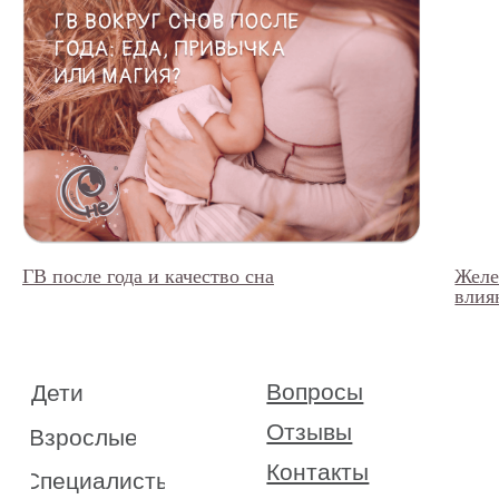
ГВ после года и качество сна
Желе
влия