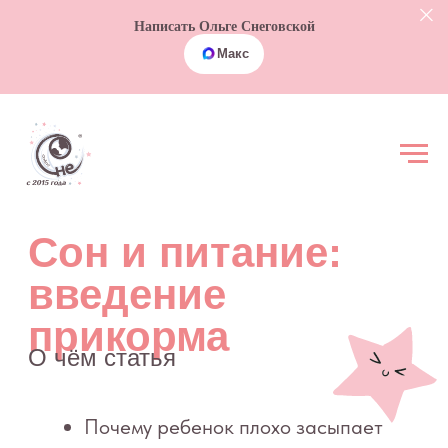
Написать Ольге Снеговской
Макс
Сон и питание:
введение
прикорма
О чём статья
Почему ребенок плохо засыпает
на ночь
С чего же начинать прикорм
Как помочь ребенку сформировать
здоровые пищевые привычки