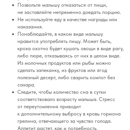
О проекте
Позвольте малышу отказаться от пищи,
Оферта
не заставляйте непременно доедать порцию.
Не используйте еду в качестве награды или
Вход/Регистрация
наказания.
Понаблюдайте, в каком виде малышу
нравится употреблять пищу. Может быть,
КОНТАКТЫ
кроха охотно будет кушать овощи в виде рагу,
ИП Снеговская
Ольга Сергеевна
либо пюре, отказываясь от них в целом виде.
Пн-пт: с 10:00 до
Из молочных продуктов или рыбы можно
20:00
сделать запеканку, из фруктов или ягод
+7 (903) 011-73-03
sos@o-sne.online
полезный десерт, либо сварить компот без
Видео
Там, где картинки
сахара.
Следите, чтобы количество сна в сутки
соответствовало возрасту малыша. Стресс
от переутомления приводит
Все права на материалы портала o-sne.online
к дополнительному выбросу в кровь гормона
защищены законом об интеллектуальной
собственности. Использование материалов
грелина, отвечающего за чувство голода.
портала o-sne.online возможно только
Аппетит растет, как и потребность
с письменного разрешения автора