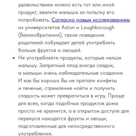
удовольствием можно есть тот или иной
продукт, хвалите малыша за попытку его
попробовать.
Согласно новым исследованиям
из университетов Aston и Loughborough
(Великобритания), такое поведение
родителей побуждает детей употреблять
больше фруктов и овощей.
Не употребляйте продукты, которые нельзя
малышу. Запретный плод всегда сладок,
а малыши очень наблюдательные создания.
И как бы хорошо Вы не прятали конфеты
и печенье, стремление найти и получить
сладость может превратиться в игру. Проще
Вопросы
Дети
для всех, когда подобных продуктов дома
Отзывы
Взрослые
просто не хранится, а в открытом доступе для
Контакты
Специалисты
перекуса находятся фрукты и овощи,
Благодарности
Журнал о сне
подготовленные для непосредственного
Политика
Практикум
употребления.
Соглашение