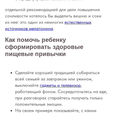
отдельной рекомендацией для цели повышения
сонливости хотелось бы выделить вишню и соки
из нее: это один из немногих
естественных
источников мелатонина
.
Как помочь ребенку
Хотите наладить
сформировать здоровые
сон ребёнка?
пищевые привычки
Запишитесь на первичную
консультацию — начните
Сделайте хорошей традицией собираться
высыпаться всей семьёй
всей семьей за завтраком или ужином,
выключайте
гаджеты и телевизор
,
Подробнее
работающий фоном. Сосредоточьтесь на еде,
при разговорах старайтесь получать только
положительные эмоции.
На своем примере показывайте, с каким