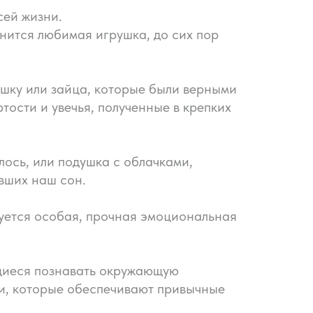
сей жизни.
анится любимая игрушка, до сих пор
ишку или зайца, которые были верными
ости и увечья, полученные в крепких
лось, или подушка c облачками,
вших наш сон.
зуется особая, прочная эмоциональная
ящиеся познавать окружающую
ти, которые обеспечивают привычные