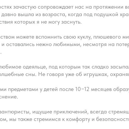
остях зачастую сопровождает нас на протяжении в
е давно вышла из возраста, когда под подушкой хр
ствия которых я не могу заснуть.
вством можете вспомнить свою куклу, плюшевого м
 и оставались нежно любимыми, несмотря на потерт
.
 любимое одеяльце, под которым так сладко засыпа
олшебные сны. Не говоря уже об игрушках, охраня
ими предметами у детей после 10−12 месяцев обра
снение.
авантюристы, ищущие приключений, всегда стрем
этом, мы также стремимся к комфорту и безопаснос