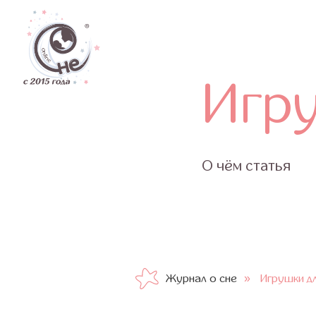
Дети
Игруш
О чём статья
»
Журнал о сне
Игрушки д