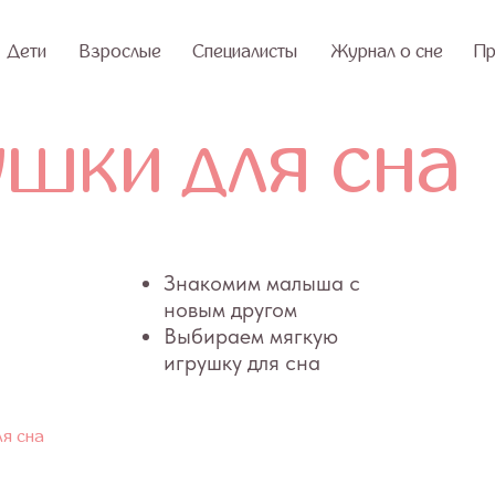
Взрослые
Специалисты
Журнал о сне
Практикум
О 
ки для сна
Знакомим малыша с
новым другом
Выбираем мягкую
игрушку для сна
ля сна