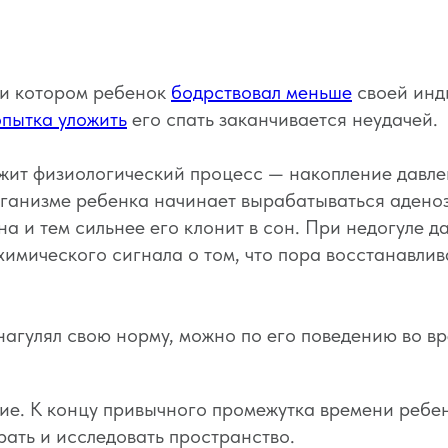
л
ри котором ребенок
бодрствовал меньше
своей инд
опытка уложить
его спать заканчивается неудачей.
ежит физиологический процесс — накопление давле
ганизме ребенка начинает вырабатываться аденози
 и тем сильнее его клонит в сон. При недогуле д
химического сигнала о том, что пора восстанавлив
нагулял свою норму, можно по его поведению во в
е. К концу привычного промежутка времени ребен
рать и исследовать пространство.