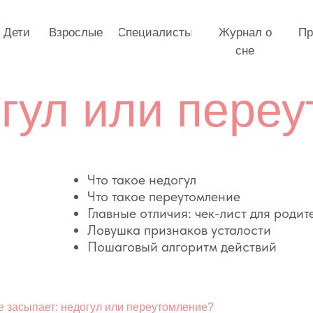
Взрослые
Специалисты
Журнал о
Практикум
О 
сне
ул или переуто
Что такое недогул
Что такое переутомление
Главные отличия: чек-лист для родителя
Ловушка признаков усталости
Пошаговый алгоритм действий
е засыпает: недогул или переутомление?