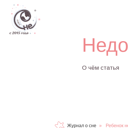
Дети
Недог
О чём статья
Журнал о сне
»
Ребенок н