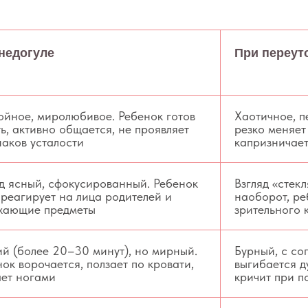
недогуле
При переут
ойное, миролюбивое. Ребенок готов
Хаотичное, п
ь, активно общается, не проявляет
резко меняет
наков усталости
капризничает
яд ясный, сфокусированный. Ребенок
Взгляд «стек
 реагирует на лица родителей и
наоборот, ре
жающие предметы
зрительного 
ий (более 20–30 минут), но мирный.
Бурный, с со
ок ворочается, ползает по кровати,
выгибается д
ает ногами
кричит при п