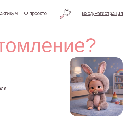
проекте
Вход/Регистрация
мление?