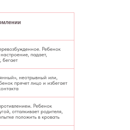
омлении
еревозбужденное. Ребенок
 настроение, падает,
, бегает
лянный», неотрывный или,
бенок прячет лицо и избегает
контакта
противлением. Ребенок
угой, отталкивает родителя,
опытке положить в кровать