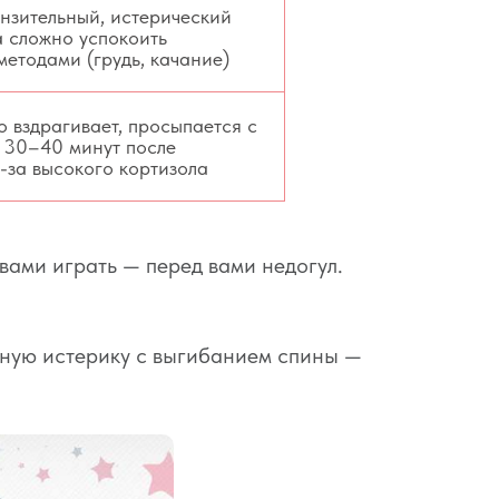
нзительный, истерический
а сложно успокоить
етодами (грудь, качание)
о вздрагивает, просыпается с
 30–40 минут после
-за высокого кортизола
 вами играть — перед вами недогул.
нную истерику с выгибанием спины —