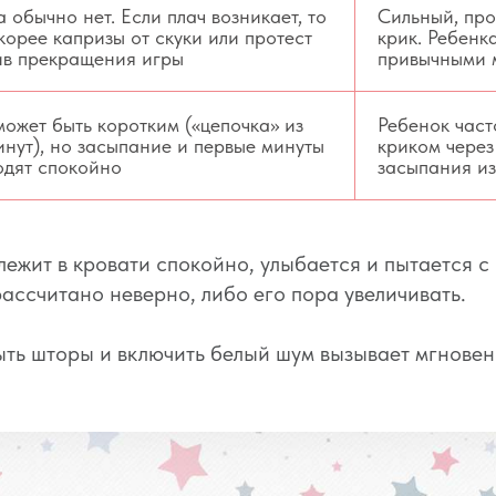
 обычно нет. Если плач возникает, то
Сильный, про
корее капризы от скуки или протест
крик. Ребенк
ив прекращения игры
привычными м
ожет быть коротким («цепочка» из
Ребенок част
инут), но засыпание и первые минуты
криком через
одят спокойно
засыпания из
 лежит в кровати спокойно, улыбается и пытается с
ассчитано неверно, либо его пора увеличивать.
ыть шторы и включить белый шум вызывает мгнове