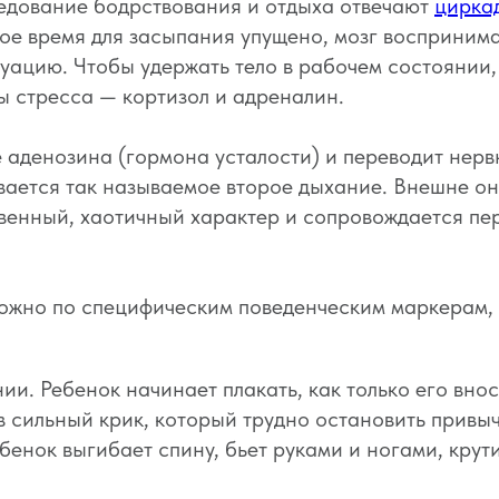
редование бодрствования и отдыха отвечают
цирка
ное время для засыпания упущено, мозг восприним
туацию. Чтобы удержать тело в рабочем состоянии
ы стресса — кортизол и адреналин.
 аденозина (гормона усталости) и переводит нерв
ывается так называемое второе дыхание. Внешне о
твенный, хаотичный характер и сопровождается пе
ожно по специфическим поведенческим маркерам, 
и. Ребенок начинает плакать, как только его внос
в сильный крик, который трудно остановить прив
енок выгибает спину, бьет руками и ногами, крути