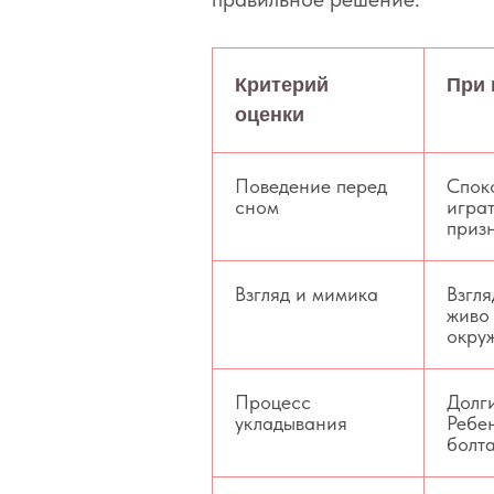
Критерий
При 
оценки
Поведение перед
Спок
сном
играт
приз
Взгляд и мимика
Взгл
живо
окру
Процесс
Долг
укладывания
Ребен
болт