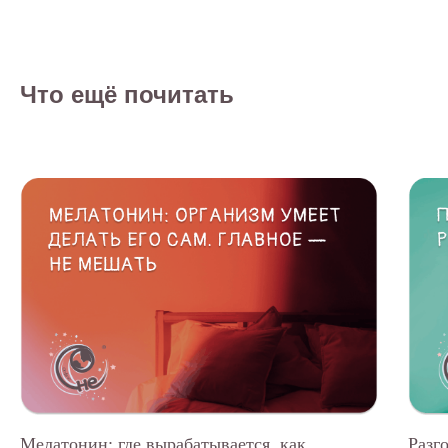
Что ещё почитать
Мелатонин: где вырабатывается, как
Разг