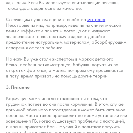
«дышали». Если Вы используете впитывающие пеленки,
также удостоверьтесь в их качестве.
Следующим пунктом оцените свойства
матраца
.
Некоторые из них, например, изделия из синтетической
пены с «эффектом памяти», поглощают и излучают
человеческое тепло, поэтому и здесь отдавайте
предпочтение натуральным материалам, абсорбирующим
испарения от тела ребенка.
Но если Вы уже стали экспертом в марках детского
белья, особенностях матрацев, бабушки ворчат из-за
открытых форточек, а малыш по-прежнему просыпается
в поту, время призвать на помощь другие теории.
3. Питание
Кормящие мамы иногда сталкиваются с тем, что
грудничок потеет во сне после кормления. В этом случае
причиной обильного потоотделения может быть активное
сосание. Часто такое происходит во время установки или
завершения ГВ, когда существуют проблемы с лактацией,
и малыш прилагает больше усилий в попытках получить
молоко. В этом случае поможет налаживание лактации