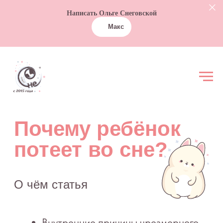
Написать Ольге Снеговской
Макс
Почему ребёнок
потеет во сне?
О чём статья
Внутренние причины чрезмерного
потоотделения
Внешние причины повышенной
потливости у детей
Советы и рекомендации при ночной
потливости