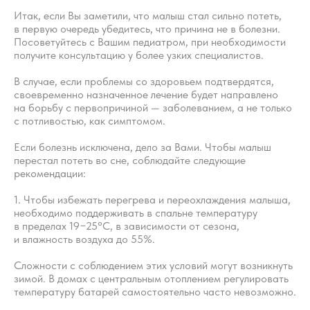
Итак, если Вы заметили, что малыш стал сильно потеть,
в первую очередь убедитесь, что причина не в болезни.
Посоветуйтесь с Вашим педиатром, при необходимости
получите консультацию у более узких специалистов.
В случае, если проблемы со здоровьем подтвердятся,
Хотите наладить
своевременно назначенное лечение будет направлено
сон ребёнка?
на борьбу с первопричиной — заболеванием, а не только
с потливостью, как симптомом.
Запишитесь на первичную
Если болезнь исключена, дело за Вами. Чтобы малыш
консультацию — начните
перестал потеть во сне, соблюдайте следующие
высыпаться всей семьёй
рекомендации:
1. Чтобы избежать перегрева и переохлаждения малыша,
Подробнее
необходимо поддерживать в спальне температуру
в пределах 19−25°С, в зависимости от сезона,
и влажность воздуха до 55%.
Сложности с соблюдением этих условий могут возникнуть
зимой. В домах с центральным отоплением регулировать
температуру батарей самостоятельно часто невозможно.