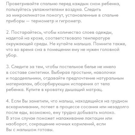
Проветривайте спальню перед каждым сном ребенка,
пользуйтесь увлажнителями воздуха. Следить
за микроклиматом помогут, установленные в спальне
приборы — термометр и гигрометр.
2. Постарайтесь, чтобы количество слоев одежды,
надетой на крохе, соответствовало температуре
окружающей среды. Не кутайте малыша. Помните также,
что во время сна в помещении ему не нужен головной
убор.
3. Следите за тем, чтобы постельное белье не имело
в составе синтетики. Выбирая простыни, наволочки
и пододеяльники, отдавайте предпочтение натуральным
Вопросы
Дети
материалам, абсорбирующим испарения от тела
Отзывы
Взрослые
ребенка. Купите в кроватку дышащий матрац.
Контакты
Специалисты
4. Если Вы заметили, что малыш, находящийся на грудном
Благодарности
Журнал о сне
вскармливании, потеет в процессе сосания или незадолго
Политика
после еды, возможно, ему трудно добывать молоко.
Практикум
В этом случае поможет налаживание лактации или
Соглашение
О проекте
наоборот, сокращение ночных кормлений, если
Оферта
Вы с малышом готовы.