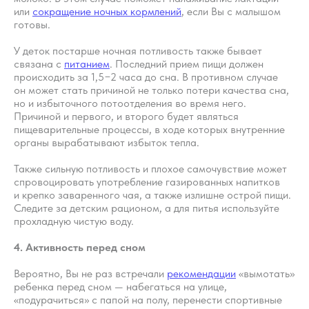
или
сокращение ночных кормлений
, если Вы с малышом
готовы.
У деток постарше ночная потливость также бывает
связана с
питанием
. Последний прием пищи должен
происходить за 1,5−2 часа до сна. В противном случае
он может стать причиной не только потери качества сна,
но и избыточного потоотделения во время него.
Причиной и первого, и второго будет являться
пищеварительные процессы, в ходе которых внутренние
органы вырабатывают избыток тепла.
Также сильную потливость и плохое самочувствие может
спровоцировать употребление газированных напитков
и крепко заваренного чая, а также излишне острой пищи.
Следите за детским рационом, а для питья используйте
прохладную чистую воду.
4. Активность перед сном
Вероятно, Вы не раз встречали
рекомендации
«вымотать»
ребенка перед сном — набегаться на улице,
«подурачиться» с папой на полу, перенести спортивные