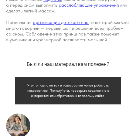
исключительно информационно-образовательный
а перед сном выполнить
расслабляющие упражнения
или
характер и не применимы к детям, имеющим
проблемы с развитием или здоровьем. А также
сделать легкий массаж.
не могут рассматриваться как медицинские
рекомендации по диагностике и лечению. Все
Правильная
организация детского сна
, о которой мы уже
публикации, видео, советы и консультации
не являются медицинскими, не могут отменить или
много говорили — первый шаг в решении всех проблем
заменить назначений врача и применимы к детям,
со сном. Соблюдение этих принципов также поможет
признанным наблюдающими их врачами
в уменьшении чрезмерной потливости малышей.
здоровыми.
Портал o-sne.online не несёт ответственности
за неверное толкование, ошибочное или
некорректное использование советов и/или
материалов, представленных на сайте или данных
Был ли наш материал вам полезен?
в процессе консультаций. Если состояние здоровья
вашего ребёнка вызывает у вас беспокойство,
наблюдаются проблемы сна, являющиеся
симптомом какого-либо заболевания,
незамедлительно обратитесь к врачу!
Что-то пошло не так и голосование может работать
некорректно. Пожалуйста, проверьте соединение с
интернетом или обратитесь к владельцу сайта.
© 2015—2026 О СНЕ. ОНЛАЙН —
информационный портал о детском
и семейном сне