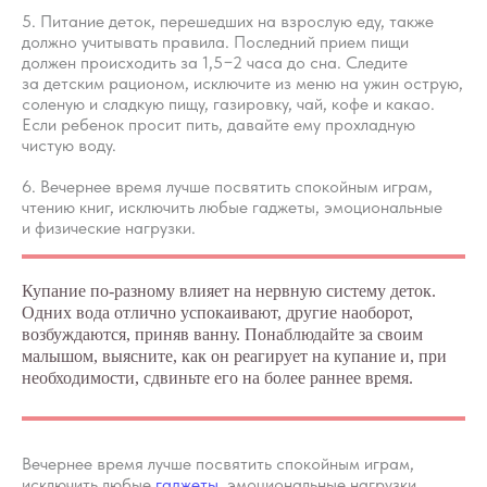
Вход/Регистрация
5. Питание деток, перешедших на взрослую еду, также
должно учитывать правила. Последний прием пищи
должен происходить за 1,5−2 часа до сна. Следите
за детским рационом, исключите из меню на ужин острую,
КОНТАКТЫ
соленую и сладкую пищу, газировку, чай, кофе и какао.
Если ребенок просит пить, давайте ему прохладную
ИП Снеговская
чистую воду.
Ольга Сергеевна
Пн-пт: с 10:00 до
6. Вечернее время лучше посвятить спокойным играм,
20:00
чтению книг, исключить любые гаджеты, эмоциональные
+7 (903) 011-73-03
sos@o-sne.online
и физические нагрузки.
Видео
Там, где картинки
Купание по-разному влияет на нервную систему деток.
Одних вода отлично успокаивают, другие наоборот,
возбуждаются, приняв ванну. Понаблюдайте за своим
малышом, выясните, как он реагирует на купание и, при
Все права на материалы портала o-sne.online
защищены законом об интеллектуальной
необходимости, сдвиньте его на более раннее время.
собственности. Использование материалов
портала o-sne.online возможно только
с письменного разрешения автора
и с обязательным указанием гиперссылки
на источник o-sne.online.
Вечернее время лучше посвятить спокойным играм,
Материалы, представленные на этом сайте, носят
исключить любые
гаджеты
, эмоциональные нагрузки,