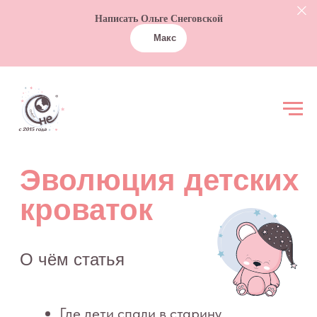
Написать Ольге Снеговской
Макс
Эволюция детских
кроваток
О чём статья
Где дети спали в старину
«Темные века»
Эксперименты и достижения
современности
Как выбрать детскую кроватку