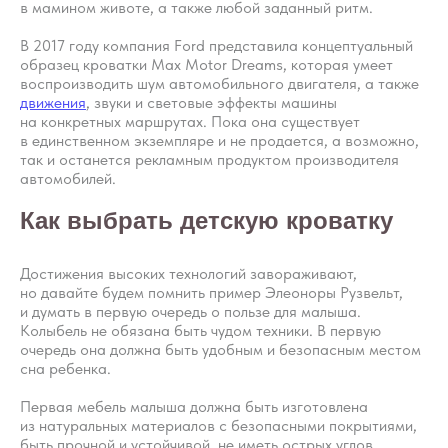
Журнал о сне
в мамином животе, а также любой заданный ритм.
Политика
Практикум
В 2017 году компания Ford представила концептуальный
Соглашение
О проекте
образец кроватки Max Motor Dreams, которая умеет
Оферта
воспроизводить шум автомобильного двигателя, а также
движения
, звуки и световые эффекты машины
Вход/Регистрация
на конкретных маршрутах. Пока она существует
в единственном экземпляре и не продается, а возможно,
так и останется рекламным продуктом производителя
автомобилей.
КОНТАКТЫ
Как выбрать детскую кроватку
ИП Снеговская
Ольга Сергеевна
Пн-пт: с 10:00 до
Достижения высоких технологий завораживают,
20:00
но давайте будем помнить пример Элеоноры Рузвельт,
+7 (903) 011-73-03
sos@o-sne.online
и думать в первую очередь о пользе для малыша.
Видео
Там, где картинки
Колыбель не обязана быть чудом техники. В первую
очередь она должна быть удобным и безопасным местом
сна ребенка.
Первая мебель малыша должна быть изготовлена
из натуральных материалов с безопасными покрытиями,
Все права на материалы портала o-sne.online
быть прочной и устойчивой, не иметь острых углов
защищены законом об интеллектуальной