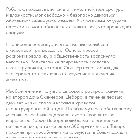
Ребенок, находясь внутри в оптимальной температуре
и влажности, мог свободно и безопасно двигаться,
обходиться минимумом одежды, был защищен от укусов
насекомых, мог наблюдать и слышать все, что происходит
снаружи.
Планировалось запустить воздушные колыбели
в массовое производство. Однако пресса
раскритиковала их, а общественность восприняла
негативно. Родителям не понравилось сходство
с конструкциями, которые Скиннер использовал для
Хотите наладить
экспериментов, связанных с изучением поведения
сон ребёнка?
животных.
Изобретение не получило широкого распространения,
Запишитесь на первичную
но вторая дочь Скиннеров, Дебора, в течение первых
консультацию — начните
двух лет жизни спала и играла в кроватке,
высыпаться всей семьёй
сконструированной отцом. По общему и ее собственному
мнению, у нее было здоровое, счастливое детство
и зрелость. Кроме Деборы колыбелью пользовались
Подробнее
ее племянники, а также около 300 других детей. Теперь
похожие приспособления используются в больницах для
выхаживания недоношенных деток.