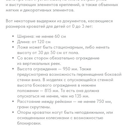
и выступающих элементов креплений, а также объемных
собственности. Использование материалов
портала o-sne.online возможно только
мягких и декоративных элементов.
с письменного разрешения автора
и с обязательным указанием гиперссылки
Вот некоторые выдержки из документов, касающиеся
на источник o-sne.online.
размеров кроватей для детей от 0 до 3 лет:
Материалы, представленные на этом сайте, носят
исключительно информационно-образовательный
характер и не применимы к детям, имеющим
Ширина: не менее 60 см
проблемы с развитием или здоровьем. А также
Длина: от 120 см
не могут рассматриваться как медицинские
рекомендации по диагностике и лечению. Все
Ложе может быть стационарным, либо менять
публикации, видео, советы и консультации
высоту от 30 до 50 см от пола.
не являются медицинскими, не могут отменить или
Со всех сторон обязательно ограждение
заменить назначений врача и применимы к детям,
признанным наблюдающими их врачами
из вертикальных реек.
здоровыми.
Высота ограждения — 950 мм. Также
предусмотрена возможность перемещения боковой
Портал o-sne.online не несёт ответственности
за неверное толкование, ошибочное или
стенки вниз. В моделях с опускающейся стенкой
некорректное использование советов и/или
высота бокового ограждения в нижнем
материалов, представленных на сайте или данных
положении — 815 мм. То есть она должна
в процессе консультаций. Если состояние здоровья
вашего ребёнка вызывает у вас беспокойство,
опускаться не менее, чем на 135 мм.
наблюдаются проблемы сна, являющиеся
Расстояние между рейками — не менее 750 мм,
симптомом какого-либо заболевания,
грани скруглены.
незамедлительно обратитесь к врачу!
Опоры кроватки могут быть неподвижными, или
оснащенными колесиками с возможностью
© 2015—2026 О СНЕ. ОНЛАЙН —
блокировки.
информационный портал о детском