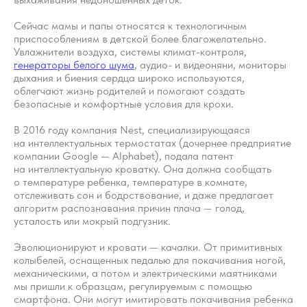
Сейчас мамы и папы относятся к технологичным
приспособлениям в детской более благожелательно.
Увлажнители воздуха, системы климат-контроля,
генераторы белого шума
, аудио- и видеоняни, мониторы
дыхания и биения сердца широко используются,
облегчают жизнь родителей и помогают создать
безопасные и комфортные условия для крохи.
В 2016 году компания Nest, специализирующаяся
на интеллектуальных термостатах (дочернее предприятие
компании Google — Alphabet), подала патент
на интеллектуальную кроватку. Она должна сообщать
о температуре ребенка, температуре в комнате,
отслеживать сон и бодрствование, и даже предлагает
алгоритм распознавания причин плача — голод,
усталость или мокрый подгузник.
Эволюционируют и кровати — качалки. От примитивных
Вопросы
Дети
колыбелей, оснащенных педалью для покачивания ногой,
Отзывы
Взрослые
механическими, а потом и электрическими маятниками
мы пришли к образцам, регулируемым с помощью
Контакты
Специалисты
смартфона. Они могут имитировать покачивания ребенка
Благодарности