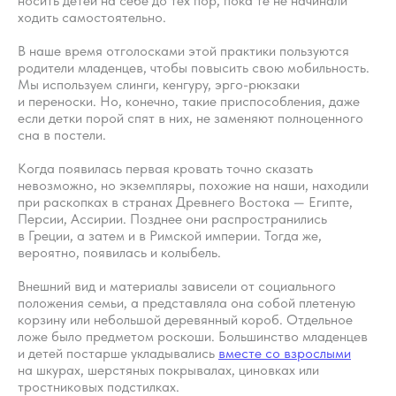
носить детей на себе до тех пор, пока те не начинали
ходить самостоятельно.
В наше время отголосками этой практики пользуются
родители младенцев, чтобы повысить свою мобильность.
Мы используем слинги, кенгуру, эрго-рюкзаки
и переноски. Но, конечно, такие приспособления, даже
если детки порой спят в них, не заменяют полноценного
сна в постели.
Когда появилась первая кровать точно сказать
невозможно, но экземпляры, похожие на наши, находили
при раскопках в странах Древнего Востока — Египте,
Персии, Ассирии. Позднее они распространились
в Греции, а затем и в Римской империи. Тогда же,
вероятно, появилась и колыбель.
Внешний вид и материалы зависели от социального
положения семьи, а представляла она собой плетеную
корзину или небольшой деревянный короб. Отдельное
ложе было предметом роскоши. Большинство младенцев
и детей постарше укладывались
вместе со взрослыми
на шкурах, шерстяных покрывалах, циновках или
тростниковых подстилках.