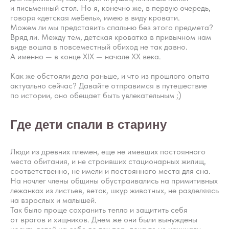
и письменный стол. Но я, конечно же, в первую очередь,
говоря «детская мебель», имею в виду кровати.
Можем ли мы представить спальню без этого предмета?
Вряд ли. Между тем, детская кроватка в привычном нам
виде вошла в повсеместный обиход не так давно.
А именно — в конце XIX — начале XX века.
Как же обстояли дела раньше, и что из прошлого опыта
актуально сейчас? Давайте отправимся в путешествие
по истории, оно обещает быть увлекательным ;)
Где дети спали в старину
Люди из древних племен, еще не имевших постоянного
места обитания, и не строивших стационарных жилищ,
соответственно, не имели и постоянного места для сна.
На ночлег члены общины обустраивались на примитивных
лежанках из листьев, веток, шкур животных, не разделяясь
на взрослых и малышей.
Так было проще сохранить тепло и защитить себя
от врагов и хищников. Днем же они были вынуждены