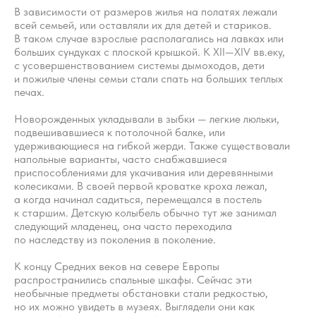
В зависимости от размеров жилья на полатях лежали
всей семьей, или оставляли их для детей и стариков.
В таком случае взрослые располагались на лавках или
больших сундуках с плоской крышкой. К XII—XIV вв.еку,
с усовершенствованием системы дымоходов, дети
и пожилые члены семьи стали спать на больших теплых
печах.
Новорожденных укладывали в зыбки — легкие люльки,
подвешивавшиеся к потолочной балке, или
удерживающиеся на гибкой жерди. Также существовали
напольные варианты, часто снабжавшиеся
приспособлениями для укачивания или деревянными
колесиками. В своей первой кроватке кроха лежал,
а когда начинал садиться, перемещался в постель
к старшим. Детскую колыбель обычно тут же занимал
следующий младенец, она часто переходила
по наследству из поколения в поколение.
К концу Средних веков на севере Европы
распространились спальные шкафы. Сейчас эти
необычные предметы обстановки стали редкостью,
но их можно увидеть в музеях. Выглядели они как