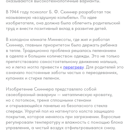
оказываются высокотехнологичные варианты.
В 1944 году психолог Б. Ф. Скиннер разработал так
называемую «воздушную колыбель». По идее
изобретателя, она должна была облегчить родительский
труд и внести позитивный вклад в развитие детей.
В холодном климате Миннесоты, где жил и работал
Скиннер, главным приоритетом было держать ребенка
в тепле. Традиционно проблема решалась пеленанием
в одеяла и большим количеством одежды. Это не только
препятствовало самостоятельному движению малыша,
но и легко могло привести к
перегреву
. Для родителей это
означало постоянные заботы частых о переодеваниях,
купаниях и стирке пеленок.
Изобретение Скиннера представляло собой
своеобразный аквариум — металлическую кроватку,
но с потолком, тремя сплошными стенами
и открывающейся панелью из безопасного стекла
спереди. Упругий пол из натянутого холста защищало
покрытие, которое менялось при загрязнении. Взрослые
регулировали температуру и влажность с помощью блока
управления, а чистый воздух отфильтровывался снизу.