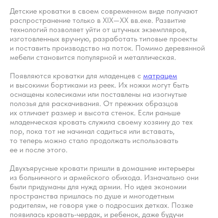
Детские кроватки в своем современном виде получают
распространение только в XIX—XX вв.еке. Развитие
технологий позволяет уйти от штучных экземпляров,
изготовленных вручную, разработать типовые проекты
и поставить производство на поток. Помимо деревянной
мебели становится популярной и металлическая.
Появляются кроватки для младенцев с
матрацем
и высокими бортиками из реек. Их ножки могут быть
оснащены колесиками или поставлены на изогнутые
полозья для раскачивания. От прежних образцов
их отличает размер и высота стенок. Если раньше
младенческая кровать служила своему хозяину до тех
пор, пока тот не начинал садиться или вставать,
то теперь можно стало продолжать использовать
ее и после этого.
Двухъярусные кровати пришли в домашние интерьеры
из больничного и армейского обихода. Изначально они
были придуманы для нужд армии. Но идея экономии
пространства пришлась по душе и многодетным
родителям, не говоря уже о подросших детках. Позже
появилась кровать-чердак, и ребенок, даже будучи