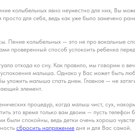
ение колыбельных явно неуместно для них, Вы може
 и просто для себя, ведь как уже было замечено ра
сы. Пение колыбельных — это не про вокальные с
ками проверенный способ успокоить ребенка перед
уала отхода ко сну. Как правило, мы говорим о веч
я успокоения малыша. Однако у Вас может быть лю
обы уложить малыша спать днем. Главное — не затяг
шающий элемент.
нических процедур, когда малыш чист, сух, накорм
тить это время только вам двоим — пусть телефон 
ми были спокойны, ведь детки очень хорошо чувст
жность
сбросить напряжение
дня и для Вас самой.