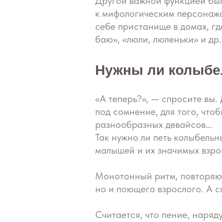
Другой важной функцией был
к мифологическим персонажа
себе пристанище в домах, гд
баю», «люли, люленьки» и др
Нужны ли колыбе
«А теперь?», — спросите вы.
под сомнение, для того, что
разнообразных девайсов…
Так нужно ли петь колыбельн
малышей и их значимых взро
Монотонный ритм, повторяющ
но и поющего взрослого. А 
Считается, что пение, наря