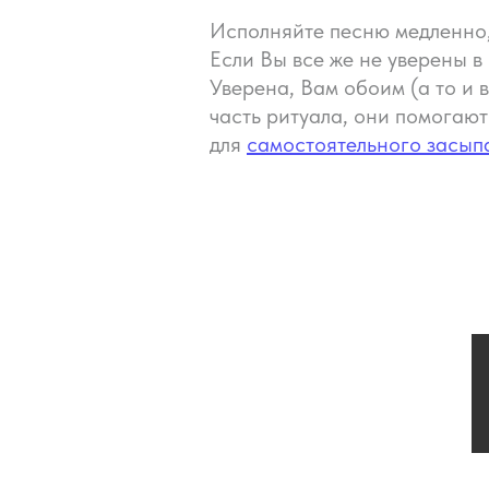
Исполняйте песню медленно, 
Если Вы все же не уверены в
Уверена, Вам обоим (а то и 
часть ритуала, они помогают
для
самостоятельного засып
Хотите н
ребёнка
Запишитесь на перв
начните высыпаться