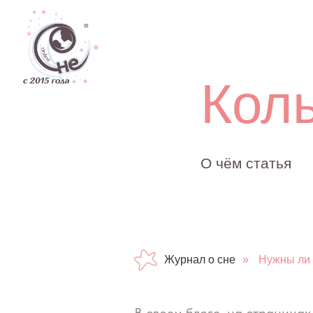
Дети
Колы
О чём статья
Журнал о сне
»
Нужны ли