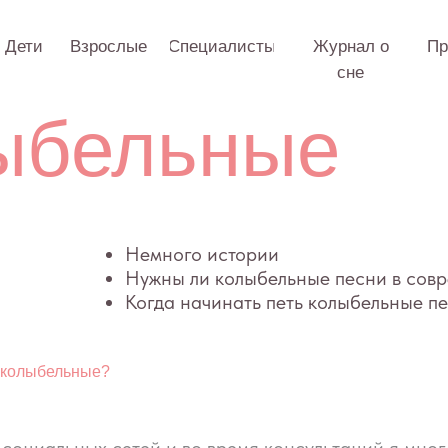
Взрослые
Специалисты
Журнал о
Практикум
О 
сне
бельные
Немного истории
Нужны ли колыбельные песни в современном ми
Когда начинать петь колыбельные песни
 колыбельные?