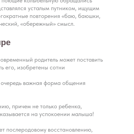
ью поющие колыбельную обращались
дставлялся усталым путником, ищущим
ногократные повторения «баю, баюшки,
ический, «обережный» смысл.
ире
 современный родитель может поставить
ть его, изобретены сотни
ую очередь важная форма общения
ию, причем не только ребенка,
сказывается на успокоении малыша!
ует послеродовому восстановлению,