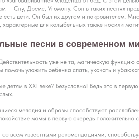
о «заговаривание» младенца от бед. С этой цел
м — Сну, Дреме, Угомону. Сон в таких песнях пре
е есть дети. Он был их другом и покровителем. М
., характерные для колыбельных также носили маг
льные песни в современном м
 Действительность уже не та, магическую функцию
бы помочь уложить ребенка спать, укачать и убаюка
ые детям в XXI веке? Безусловно! Ведь это в перв
слых.
иеся мелодия и образы способствуют расслаблен
спокойствие мамы в первую очередь положительно 
ду со всем известными рекомендациями, способств