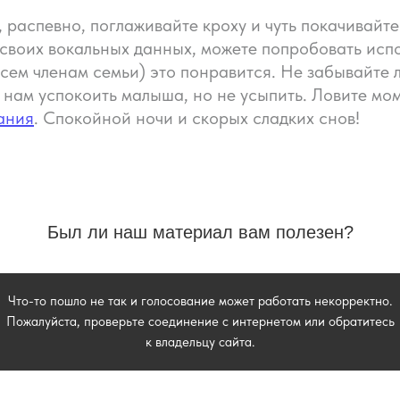
распевно, поглаживайте кроху и чуть покачивайте.
 своих вокальных данных, можете попробовать исп
всем членам семьи) это понравится. Не забывайте 
 нам успокоить малыша, но не усыпить. Ловите мом
ания
. Спокойной ночи и скорых сладких снов!
аладить сон
Был ли наш материал вам полезен?
?
Что-то пошло не так и голосование может работать некорректно.
Пожалуйста, проверьте соединение с интернетом или обратитесь
ичную консультацию —
к владельцу сайта.
 всей семьёй