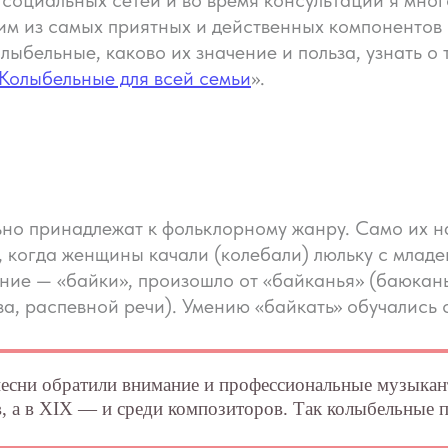
х социальных сетей и во время консультаций я мно
им из самых приятных и действенных компонентов
колыбельные, каково их значение и польза, узнать 
Колыбельные для всей семьи
».
но принадлежат к фольклорному жанру. Само их на
, когда женщины качали (колебали) люльку с млад
ие — «байки», произошло от «байканья» (баюкань
за, распевной речи). Умению «байкать» обучались с
есни обратили внимание и профессиональные музыканты
, а в XIX — и среди композиторов. Так колыбельные 