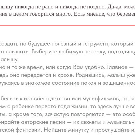
ышу никогда не рано и никогда не поздно. Да-да, може
ия в целом говорится много. Есть мнение, что беремен
 создать на будущее полезный инструмент, которы
т слышать. Выберите любимую песенку, подходящу
малышу.
о и то же время, или когда Вам удобно. Главное —
едь оно передается и крохе. Родившись, малыш уже
ружаясь в знакомое состояние покоя и защищеннос
бельных из своего детства или мультфильмов, то, 
им о ребенке первого года жизни, то здесь лучше
ты, а кроме того, зачастую повторяются — это ос
бирайте авторские песни — их сюжеты и музыкаль
тской фантазии. Найдите минутку и прослушайте их