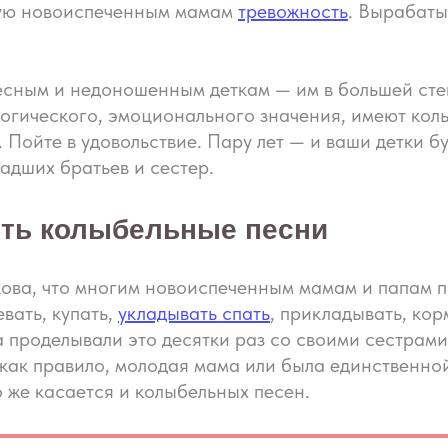
ную новоиспеченным мамам
тревожность
. Вырабаты
есным и недоношенным деткам — им в большей сте
логического, эмоционального значения, имеют ко
 Пойте в удовольствие. Пару лет — и ваши детки б
адших братьев и сестер.
еть колыбельные песни
ова, что многим новоиспеченным мамам и папам п
вать, купать,
укладывать спать
, прикладывать, ко
а проделывали это десятки раз со своими сестрам
как правило, молодая мама или была единственной
 же касается и колыбельных песен.