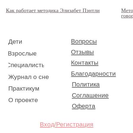
Как работает методика Элизабет Пэнтли
Мето
гово