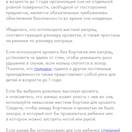
в возрасте до 1 года организация сна на отдельной
ровной поверхности, свободной от посторонних
предметов, является обязательным требованием
обеспечения безопасности во время сна младенца.
Хотите наладить
Убедитесь, что используете жесткий матрац,
сон ребёнка?
соответствующий размеру кроватки, а также простынь
на резинке по размеру матраца.
Запишитесь на первичную
Если используете кровать без бортиков или матрац,
консультацию — начните
установите их вдали от стен, чтобы уменьшить риск
высыпаться всей семьёй
удушения в случае, если малыш скатится в зазор.
Помните, что
подушки
, одеяла и другие постельные
принадлежности также представляют собой риск для
Подробнее
детей в возрасте до 1 года.
Если Вы выбрали довольно высокую кровать,
и опасаетесь, что малыш может упасть с нее во сне,
используйте невысокие жесткие бортики для кровати.
Следите, чтобы между бортиком и кроватью не было
зазора, в который мог бы провалиться ребенок или
в котором можно застрять ногой или рукой.
Если ранее Вы использовали для сна ребенка
спальный