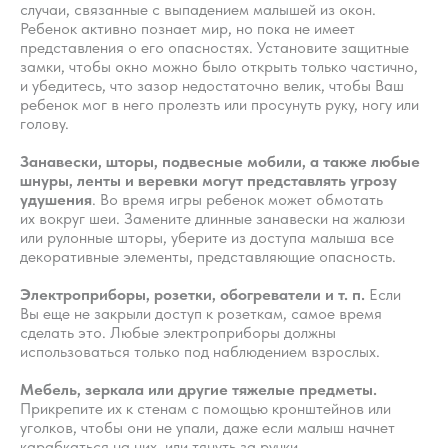
случаи, связанные с выпадением малышей из окон.
Ребенок активно познает мир, но пока не имеет
представления о его опасностях. Установите защитные
замки, чтобы окно можно было открыть только частично,
и убедитесь, что зазор недостаточно велик, чтобы Ваш
ребенок мог в него пролезть или просунуть руку, ногу или
голову.
Занавески, шторы, подвесные мобили, а также любые
шнуры, ленты и веревки могут представлять угрозу
удушения
. ​Во время игры ребенок может обмотать
их вокруг шеи. Замените длинные занавески на жалюзи
или рулонные шторы, уберите из доступа малыша все
декоративные элементы, представляющие опасность.
Электроприборы, розетки, обогреватели и т. п. ​
Если
Вы еще не закрыли доступ к розеткам, самое время
сделать это. Любые электроприборы должны
использоваться только под наблюдением взрослых.
Мебель, зеркала или другие тяжелые предметы.
​
Прикрепите их к стенам с помощью кронштейнов или
уголков, чтобы они не упали, даже если малыш начнет
карабкаться на них, или тянуть за ручки.