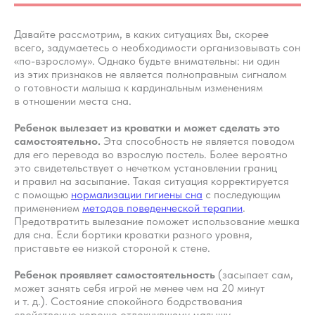
Давайте рассмотрим, в каких ситуациях Вы, скорее
всего, задумаетесь о необходимости организовывать сон
«по-взрослому». Однако будьте внимательны: ни один
из этих признаков не является полноправным сигналом
о готовности малыша к кардинальным изменениям
в отношении места сна.
Ребенок вылезает из кроватки и может сделать это
самостоятельно.
​Эта способность не является поводом
для его перевода во взрослую постель. Более вероятно
это свидетельствует о нечетком установлении границ
и правил на засыпание. Такая ситуация корректируется
с помощью
нормализации гигиены сна
с последующим
применением
методов поведенческой терапии
.
Предотвратить вылезание поможет использование мешка
для сна. Если бортики кроватки разного уровня,
приставьте ее низкой стороной к стене.​
Ребенок проявляет самостоятельность
(засыпает сам,
может занять себя игрой не менее чем на 20 минут
и т. д.).​ Состояние спокойного бодрствования
свойственно хорошо отдохнувшему малышу.