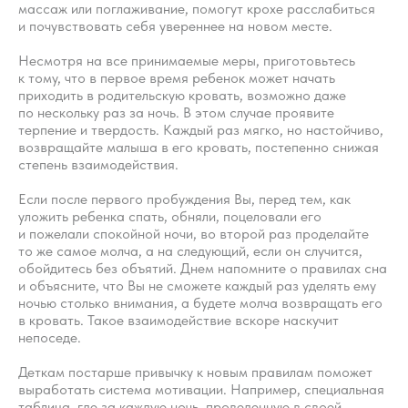
массаж или поглаживание, помогут крохе расслабиться
не могут рассматриваться как медицинские
рекомендации по диагностике и лечению. Все
и почувствовать себя увереннее на новом месте.
публикации, видео, советы и консультации
не являются медицинскими, не могут отменить или
Несмотря на все принимаемые меры, приготовьтесь
заменить назначений врача и применимы к детям,
признанным наблюдающими их врачами
к тому, что в первое время ребенок может начать
здоровыми.
приходить в родительскую кровать, возможно даже
по нескольку раз за ночь. В этом случае проявите
Портал o-sne.online не несёт ответственности
за неверное толкование, ошибочное или
терпение и твердость. Каждый раз мягко, но настойчиво,
некорректное использование советов и/или
возвращайте малыша в его кровать, постепенно снижая
материалов, представленных на сайте или данных
степень взаимодействия.
в процессе консультаций. Если состояние здоровья
вашего ребёнка вызывает у вас беспокойство,
наблюдаются проблемы сна, являющиеся
Если после первого пробуждения Вы, перед тем, как
симптомом какого-либо заболевания,
уложить ребенка спать, обняли, поцеловали его
незамедлительно обратитесь к врачу!
и пожелали спокойной ночи, во второй раз проделайте
то же самое молча, а на следующий, если он случится,
© 2015—2026 О СНЕ. ОНЛАЙН —
обойдитесь без объятий. Днем напомните о правилах сна
информационный портал о детском
и объясните, что Вы не сможете каждый раз уделять ему
и семейном сне
ночью столько внимания, а будете молча возвращать его
в кровать. Такое взаимодействие вскоре наскучит
непоседе.
Деткам постарше привычку к новым правилам поможет
выработать система мотивации. Например, специальная
таблица, где за каждую ночь, проведенную в своей