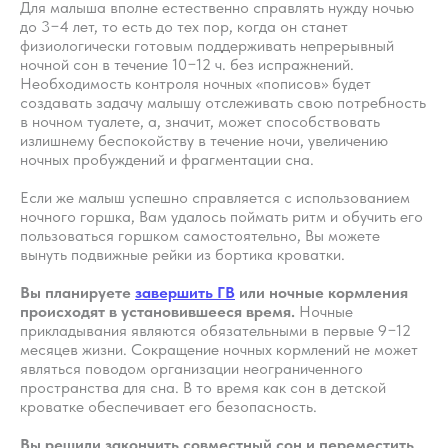
Для малыша вполне естественно справлять нужду ночью
до 3−4 лет, то есть до тех пор, когда он станет
физиологически готовым поддерживать непрерывный
ночной сон в течение 10−12 ч. без испражнений.
Необходимость контроля ночных «пописов» будет
создавать задачу малышу отслеживать свою потребность
в ночном туалете, а, значит, может способствовать
излишнему беспокойству в течение ночи, увеличению
ночных пробуждений и фрагментации сна. ​
Если же малыш успешно справляется с использованием
ночного горшка, Вам удалось поймать ритм и обучить его
пользоваться горшком самостоятельно, Вы можете
вынуть подвижные рейки из бортика кроватки.​
Вы планируете
завершить ГВ
или ночные кормления
происходят в установившееся время.
Ночные
прикладывания являются обязательными в первые 9−12
месяцев жизни. Сокращение ночных кормлений не может
являться поводом организации неограниченного
пространства для сна. В то время как сон в детской
кроватке обеспечивает его безопасность.​
Вы решили закончить совместный сон и переместить