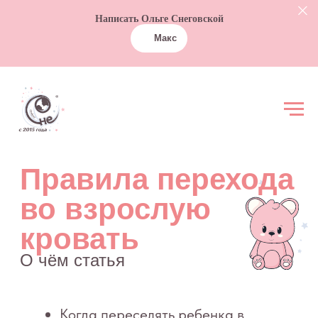
Написать Ольге Снеговской
Макс
Правила перехода
во взрослую
кровать
О чём статья
Когда переселять ребенка в
отдельную комнату
Подготовка спальни
Выбор кровати
Обеспечение безопасности сна в
кровати
Переход во взрослую кровать