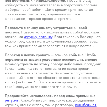
или постельных принадлежностей.
Позвольте ему
наблюдать или даже участвовать в подготовке спальни
и сборке новой мебели. Даже крохам приятно, когда
КОНТАКТЫ
с их мнением считаются, а принимая участие
в переменах, гораздо проще их принять.
ИП Снеговская
Ольга Сергеевна
Позвольте малышу самому устроиться в новой
Пн-пт: с 10:00 до
постели.
Наверняка, он захочет взять с собой любимое
20:00
одеяло или
игрушку-сплюшку
. Если таковой у Вас еще нет,
+7 (903) 011-73-03
sos@o-sne.online
можно предложить малышу компаньона заранее, перед
Видео
Там, где картинки
тем, как придет время переселяться в новую постель.
Переход в новую кровать — важное событие. Чтобы
перемены вызывали радостные ассоциации, вполне
можно устроить по этому поводу небольшой праздник.
Также нелишним станет составление свода правил
Все права на материалы портала o-sne.online
на засыпание в новом месте. Вы можете подготовить
защищены законом об интеллектуальной
красочный плакат, где обозначите все этапы подготовки
собственности. Использование материалов
портала o-sne.online возможно только
ко сну (не более 3−5) и основные правила сна. Создайте
с письменного разрешения автора
такой «документ» для каждого члена семьи.
и с обязательным указанием гиперссылки
на источник o-sne.online.
Продолжайте использовать перед сном привычные
Материалы, представленные на этом сайте, носят
исключительно информационно-образовательный
ритуалы
. Спокойные занятия, такие как укладывание
характер и не применимы к детям, имеющим
игрушек, чтение сказок, тихие разговоры,
колыбельная
,
проблемы с развитием или здоровьем. А также