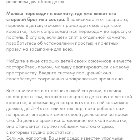
решением для обоих деток.​
Малыш переходит в комнату, где уже живет его
старший брат или сестра.​
В зависимости от возраста,
перевод в детскую может происходить как в детской
кроватке, так и сопровождаться переходом во взрослую
постель. В случае, если дети спят в отдельной комнате,
позаботьтесь об установлении простых и понятных
правил на засыпание для всех.
Найдите в лице старших детей своих союзников и вместе
постарайтесь помочь малышу адаптироваться к новому
пространству. Введите систему поощрений: она
способствует сохранению и закреплению правил сна.
Вне зависимости от возникающей ситуации, отвечая
на вопрос о том, до какого возраста дети спят в детской
кроватке, я рекомендую сохранять сон в ней как можно
дольше, до 3−4х лет или до тех пор, пока ребенок сам
не проявит интерес к смене своей дислокации во время
сна. За долгое время использования детской кроватки,
она становится горячо любимым местом отдыха,
с которым трудно расстаться.
Если же, напротив, Ваш непоседа известен упрямыми