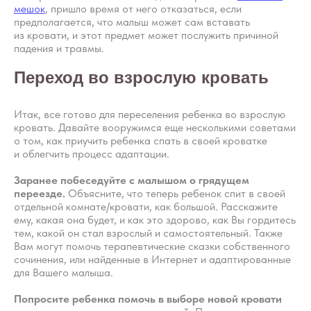
мешок
, пришло время от него отказаться, если
предполагается, что малыш может сам вставать
из кровати, и этот предмет может послужить причиной
падения и травмы.
Переход во взрослую кровать
Итак, все готово для переселения ребенка во взрослую
кровать. Давайте вооружимся еще несколькими советами
о том, как приучить ребенка спать в своей кроватке
и облегчить процесс адаптации.
Вопросы
Дети
Отзывы
Взрослые
Заранее побеседуйте с малышом о грядущем
переезде.
Объясните, что теперь ребенок спит в своей
Контакты
Специалисты
отдельной комнате/кровати, как большой. Расскажите
Благодарности
Журнал о сне
ему, какая она будет, и как это здорово, как Вы гордитесь
Политика
тем, какой он стал взрослый и самостоятельный. Также
Практикум
Вам могут помочь терапевтические сказки собственного
Соглашение
О проекте
сочинения, или найденные в Интернет и адаптированные
Оферта
для Вашего малыша.
Вход/Регистрация
Попросите ребенка помочь в выборе новой кровати