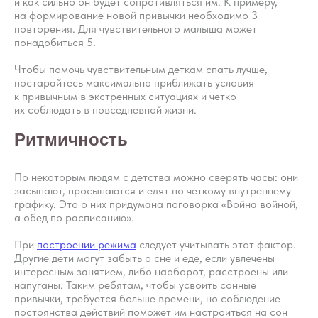
и как сильно он будет сопротивляться им. К примеру,
на формирование новой привычки необходимо 3
повторения. Для чувствительного малыша может
понадобиться 5.
Чтобы помочь чувствительным деткам спать лучше,
постарайтесь максимально приближать условия
к привычным в экстренных ситуациях и четко
их соблюдать в повседневной жизни.
Ритмичность
По некоторым людям с детства можно сверять часы: они
засыпают, просыпаются и едят по четкому внутреннему
Хотите наладить
графику. Это о них придумана поговорка «Война войной,
сон ребёнка?
а обед по расписанию».
При
построении режима
следует учитывать этот фактор.
Запишитесь на первичную
Другие дети могут забыть о сне и еде, если увлечены
консультацию — начните
интересным занятием, либо наоборот, расстроены или
высыпаться всей семьёй
напуганы. Таким ребятам, чтобы усвоить сонные
привычки, требуется больше времени, но соблюдение
постоянства действий поможет им настроиться на сон
Подробнее