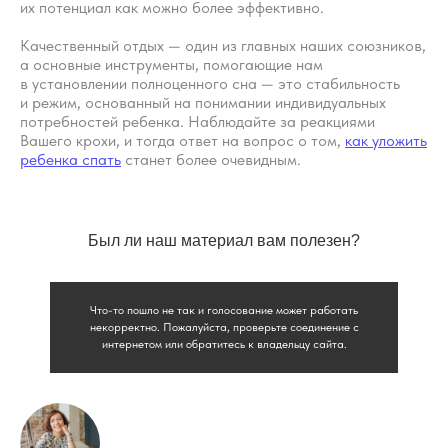
их потенциал как можно более эффективно.
Все права на материалы портала o-sne.online
защищены законом об интеллектуальной
Качественный отдых — один из главных наших союзников,
собственности. Использование материалов
портала o-sne.online возможно только
а основные инструменты, помогающие нам
с письменного разрешения автора
в установлении полноценного сна — это стабильность
и с обязательным указанием гиперссылки
и режим, основанный на понимании индивидуальных
на источник o-sne.online.
потребностей ребенка. Наблюдайте за реакциями
Материалы, представленные на этом сайте, носят
исключительно информационно-образовательный
Вашего крохи, и тогда ответ на вопрос о том,
как уложить
характер и не применимы к детям, имеющим
ребенка спать
станет более очевидным.
проблемы с развитием или здоровьем. А также
не могут рассматриваться как медицинские
рекомендации по диагностике и лечению. Все
публикации, видео, советы и консультации
не являются медицинскими, не могут отменить или
заменить назначений врача и применимы к детям,
Был ли наш материал вам полезен?
признанным наблюдающими их врачами
здоровыми.
Портал o-sne.online не несёт ответственности
за неверное толкование, ошибочное или
Что-то пошло не так и голосование может работать
некорректное использование советов и/или
некорректно. Пожалуйста, проверьте соединение с
материалов, представленных на сайте или данных
интернетом или обратитесь к владельцу сайта.
в процессе консультаций. Если состояние здоровья
вашего ребёнка вызывает у вас беспокойство,
наблюдаются проблемы сна, являющиеся
симптомом какого-либо заболевания,
незамедлительно обратитесь к врачу!