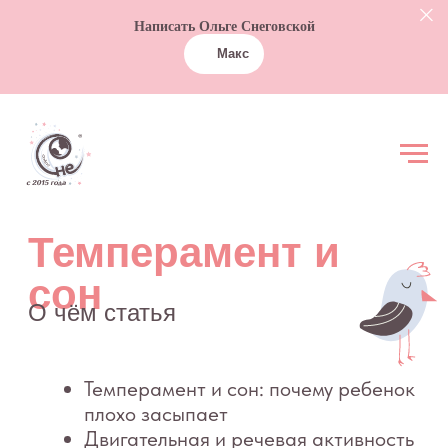
Написать Ольге Снеговской
Макс
Темперамент и
сон
О чём статья
Темперамент и сон: почему ребенок
плохо засыпает
Двигательная и речевая активность
Уровень чувствительности и
интенсивность реакций
Уровень сосредоточенности и
отвлекаемости
Уровень адаптивности и принятия
Ритмичность
Качество настроения