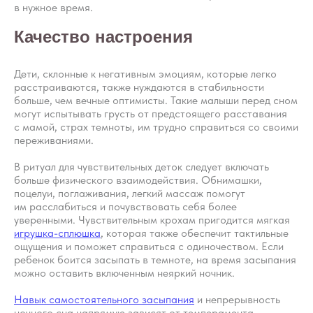
в нужное время.
Качество настроения
Дети, склонные к негативным эмоциям, которые легко
расстраиваются, также нуждаются в стабильности
больше, чем вечные оптимисты. Такие малыши перед сном
могут испытывать грусть от предстоящего расставания
с мамой, страх темноты, им трудно справиться со своими
переживаниями.
В ритуал для чувствительных деток следует включать
больше физического взаимодействия. Обнимашки,
поцелуи, поглаживания, легкий массаж помогут
им расслабиться и почувствовать себя более
уверенными. Чувствительным крохам пригодится мягкая
игрушка-сплюшка
, которая также обеспечит тактильные
ощущения и поможет справиться с одиночеством. Если
ребенок боится засыпать в темноте, на время засыпания
можно оставить включенным неяркий ночник.
Вопросы
Дети
Отзывы
Навык самостоятельного засыпания
и непрерывность
Взрослые
ночного сна напрямую зависят от темперамента,