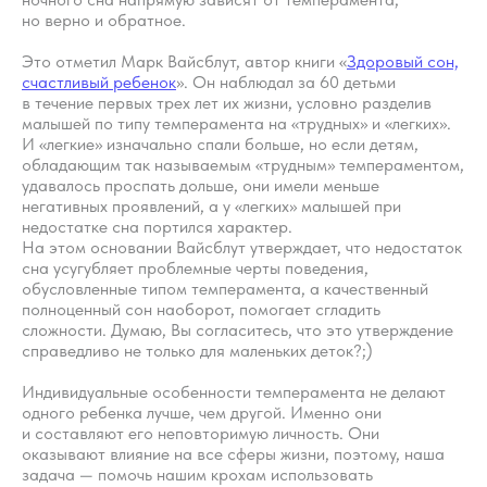
Контакты
Специалисты
но верно и обратное.
Благодарности
Журнал о сне
Политика
Это отметил Марк Вайсблут, автор книги «
Здоровый сон,
Практикум
счастливый ребенок
». Он наблюдал за 60 детьми
Соглашение
О проекте
в течение первых трех лет их жизни, условно разделив
Оферта
малышей по типу темперамента на «трудных» и «легких».
И «легкие» изначально спали больше, но если детям,
обладающим так называемым «трудным» темпераментом,
Вход/Регистрация
удавалось проспать дольше, они имели меньше
негативных проявлений, а у «легких» малышей при
недостатке сна портился характер.
На этом основании Вайсблут утверждает, что недостаток
КОНТАКТЫ
сна усугубляет проблемные черты поведения,
ИП Снеговская
обусловленные типом темперамента, а качественный
Ольга Сергеевна
полноценный сон наоборот, помогает сгладить
Пн-пт: с 10:00 до
сложности. Думаю, Вы согласитесь, что это утверждение
20:00
справедливо не только для маленьких деток?;)
+7 (903) 011-73-03
sos@o-sne.online
Видео
Там, где картинки
Индивидуальные особенности темперамента не делают
одного ребенка лучше, чем другой. Именно они
и составляют его неповторимую личность. Они
оказывают влияние на все сферы жизни, поэтому, наша
задача — помочь нашим крохам использовать