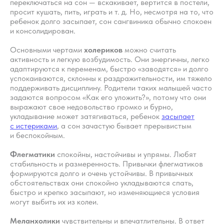
переключаться на сон — вскакивает, вертится в постели,
просит кушать, пить, играть и т. д. Но, несмотря на то, что
ребенок долго засыпает, сон сангвиника обычно спокоен
и консолидирован.
Основными чертами
холериков
можно считать
активность и легкую возбудимость. Они энергичны, легко
адаптируются к переменам, быстро «заводятся» и долго
успокаиваются, склонны к раздражительности, им тяжело
поддерживать дисциплину. Родители таких малышей часто
задаются вопросом «Как его уложить?», потому что они
выражают свое недовольство громко и бурно,
укладывание может затягиваться, ребенок
засыпает
с истериками
, а сон зачастую бывает прерывистым
и беспокойным.
Флегматики
спокойны, настойчивы и упрямы. Любят
стабильность и размеренность. Привычки флегматиков
формируются долго и очень устойчивы. В привычных
обстоятельствах они спокойно укладываются спать,
быстро и крепко засыпают, но изменяющиеся условия
могут выбить их из колеи.
Меланхолики
чувствительны и впечатлительны. В ответ