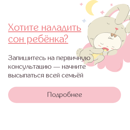
симптомом какого-либо заболевания,
незамедлительно обратитесь к врачу!
© 2015—2026 О СНЕ. ОНЛАЙН —
информационный портал о детском
и семейном сне