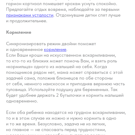
гормон кортизол помешает крохам уснуть спокойно.
Предлагайте отдых вовремя, наблюдайте за первыми
Подробнее
признаками усталости
. Отдохнувшие детки спят лучше
и продолжительнее.
Кормление
Синхронизировать режим двойни поможет
и одновременное
кормление
.
Если Ваши кроши на искусственном вскармливании,
то кто-то из близких может помочь Вам, и взять роль
«кормильца» одного из малышей на себя. Когда
помощников рядом нет, мама может справиться с этой
задачей сама, положив близнецов по обе стороны
от себя, немного наискосок и приподняв верхнюю часть
туловища. Используйте подушку для беременных. Так
будет удобнее держать 2 бутылочки и кормить малышей
одновременно.
Если оба ребенка находятся на грудном вскармливании,
то и в этом случае их можно и нужно кормить в одно
и то же время. Безусловно, задача не из легких,
но главное — не спасовать перед трудностями,