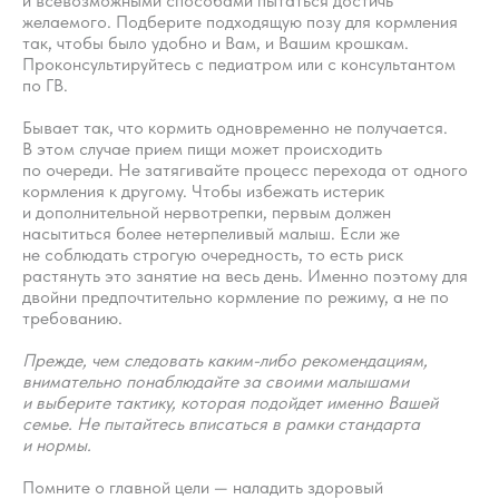
и всевозможными способами пытаться достичь
Вопросы
Дети
желаемого. Подберите подходящую позу для кормления
Отзывы
так, чтобы было удобно и Вам, и Вашим крошкам.
Взрослые
Проконсультируйтесь с педиатром или с консультантом
Контакты
Специалисты
по ГВ.
Благодарности
Журнал о сне
Бывает так, что кормить одновременно не получается.
Политика
Практикум
В этом случае прием пищи может происходить
Соглашение
по очереди. Не затягивайте процесс перехода от одного
О проекте
Оферта
кормления к другому. Чтобы избежать истерик
и дополнительной нервотрепки, первым должен
насытиться более нетерпеливый малыш. Если же
Вход/Регистрация
не соблюдать строгую очередность, то есть риск
растянуть это занятие на весь день. Именно поэтому для
двойни предпочтительно кормление по режиму, а не по
требованию.
КОНТАКТЫ
ИП Снеговская Ольга
Прежде, чем следовать каким-либо рекомендациям,
Сергеевна
внимательно понаблюдайте за своими малышами
Пн-пт: с 10:00 до
и выберите тактику, которая подойдет именно Вашей
20:00
семье. Не пытайтесь вписаться в рамки стандарта
+7 (903) 011-73-03
sos@o-sne.online
и нормы.
Видео
Там, где картинки
Помните о главной цели — наладить здоровый