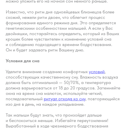
можно уложить его на ночной сон немного раньше.
Известно, что ритм дня однояйцевых близнецов более
схожий, нежели ритм двоен, что облегчит процесс
формирования единого режима дня. Это определяется
генетическими особенностями малышей. А если у Вас
двойняшки, постарайтесь определить, который из Ваших
крошек более чувствителен к изменению условий сна
и соблюдению подходящего времени бодрствования.
Он и будет задавать ритм Вашему дню.
Условия для сна
Уделите внимание созданию комфортных
условий
,
способствующих качественному сну. Влажность воздуха
должна быть оптимальной — 50/70%, а температура
должна варьироваться от 18 до 20 градусов. Затемняйте
Хотите наладить
окна на время сна малюток, используйте четкий,
последовательный
ритуал отхода ко сну
, повторяющийся
сон ребёнка?
изо дня в день, на каждое укладывание.
Запишитесь на первичную
Так малыши будут знать, что произойдет дальше
консультацию — начните
и беспокоиться меньше. Избегайте переутомления!
Выработанный в ходе чрезмерного бодрствования
высыпаться всей семьёй