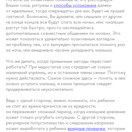
Ваших снов, ритуалы и
способы успокоения
далеки
от идеальных, тогда «переждать» для вас будет не лучшей
тактикой. Возможно, Вы думаете, или слышали от других:
«в конце концов все будут спать всю ночь», или: «малыши
растут так быстро, просто наслаждайтесь
дополнительным совместным общением по ночам». Это
может показаться удивительно позитивным взглядом
на проблему тем, кто вынужден просыпаться помногу раз
за ночь, или ежедневно часами укладывать малыша.
Что же делать, когда привычные методы перестают
работать? При недостатке сна страдает не только
маленький упрямец, но и остальные члены семьи. Поэтому
нужно действовать. Самое сложное здесь — понять, в чем
можно уступить малышу, а каких принципов следует
придерживаться неукоснительно.
Научитесь
Ведь с одной стороны, важно понимать, что ребенок
корректировать режим
не спит во время кризисов не из вредности,
дня самостоятельно
он переживает сложный период, когда излишнее давление
может только усугубить ситуацию. С другой стороны,
регулярное попустительство и следование капризам
Как сформировать подходящий
может выработать у ребенка
вредные привычки
, которые