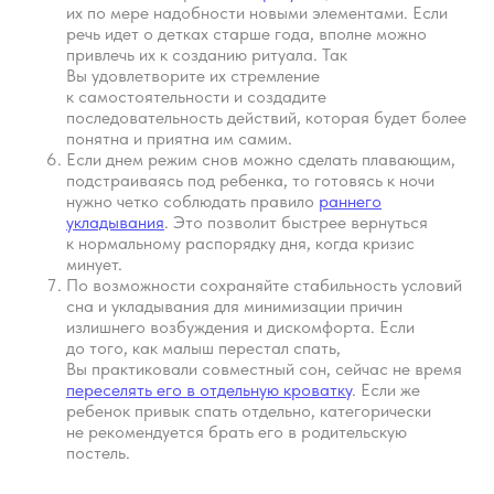
их по мере надобности новыми элементами. Если
речь идет о детках старше года, вполне можно
привлечь их к созданию ритуала. Так
Вы удовлетворите их стремление
к самостоятельности и создадите
последовательность действий, которая будет более
понятна и приятна им самим.
Вопросы
Дети
Если днем режим снов можно сделать плавающим,
Отзывы
Взрослые
подстраиваясь под ребенка, то готовясь к ночи
нужно четко соблюдать правило
раннего
Контакты
Специалисты
укладывания
. Это позволит быстрее вернуться
Благодарности
Журнал о сне
к нормальному распорядку дня, когда кризис
Политика
минует.
Практикум
По возможности сохраняйте стабильность условий
Соглашение
О проекте
сна и укладывания для минимизации причин
Оферта
излишнего возбуждения и дискомфорта. Если
до того, как малыш перестал спать,
Вход/Регистрация
Вы практиковали совместный сон, сейчас не время
переселять его в отдельную кроватку
. Если же
ребенок привык спать отдельно, категорически
не рекомендуется брать его в родительскую
КОНТАКТЫ
постель.
ИП Снеговская
Ольга Сергеевна