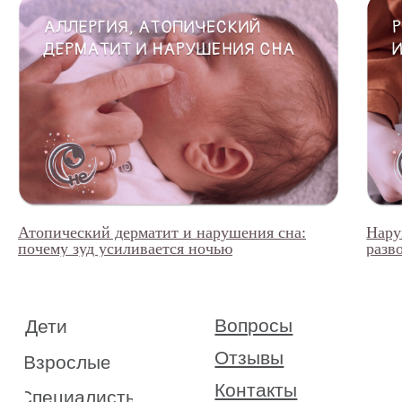
Атопический дерматит и нарушения сна:
Нару
почему зуд усиливается ночью
разв