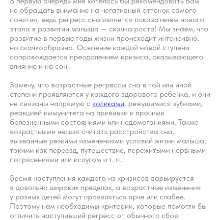
В первую очередь мне хотелось бы рекомендовать Вам
не обращать внимание на негативный оттенок самого
понятия, ведь регресс сна является показателем нового
этапа в развитии малыша — скачка роста! Мы знаем, что
развитие в первые годы жизни происходит интенсивно,
но скачкообразно. Освоение каждой новой ступени
сопровождается преодолением кризиса, оказывающего
влияние и на сон.
Замечу, что возрастные регрессы сна в той или иной
степени проявляются у каждого здорового ребенка, и они
не связаны напрямую с
коликами
, режущимися зубками,
реакцией иммунитета на прививки и прочими
болезненными состояниями или недомоганиями. Также
возрастными нельзя считать расстройства сна,
вызванные резкими изменениями условий жизни малыша,
такими как переезд, путешествие, пережитыми нервными
потрясениями или испугом и т. п.
Время наступления каждого из кризисов варьируется
в довольно широких пределах, а возрастные изменения
у разных детей могут проявляться ярче или слабее.
Поэтому нам необходимы критерии, которые помогли бы
отличить наступивший регресс от обычного сбоя