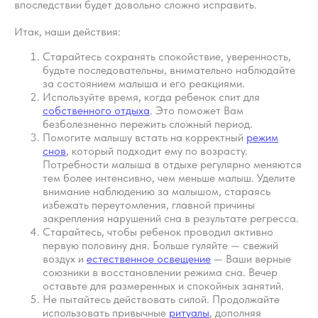
впоследствии будет довольно сложно исправить.
ребёнку по возрасту режим сна
и бодрствования. А также о
Итак, наши действия:
том, как установить простые и
понятные правила, которым
Старайтесь сохранять спокойствие, уверенность,
легко следовать перед каждым
будьте последовательны, внимательно наблюдайте
засыпанием.
за состоянием малыша и его реакциями.
Используйте время, когда ребенок спит для
собственного отдыха
. Это поможет Вам
Пройти курс
безболезненно пережить сложный период.
Помогите малышу встать на корректный
режим
снов
, который подходит ему по возрасту.
Потребности малыша в отдыхе регулярно меняются
тем более интенсивно, чем меньше малыш. Уделите
внимание наблюдению за малышом, стараясь
избежать переутомления, главной причины
закрепления нарушений сна в результате регресса.
Старайтесь, чтобы ребенок проводил активно
первую половину дня. Больше гуляйте — свежий
воздух и
естественное освещение
— Ваши верные
союзники в восстановлении режима сна. Вечер
оставьте для размеренных и спокойных занятий.
Не пытайтесь действовать силой. Продолжайте
использовать привычные
ритуалы
, дополняя