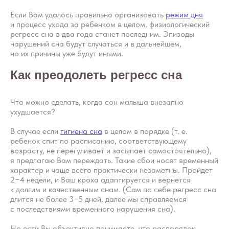
Если Вам удалось правильно организовать
режим дня
и процесс ухода за ребенком в целом, физиологический
регресс сна в два года станет последним. Эпизоды
нарушений сна будут случаться и в дальнейшем,
но их причины уже будут иными.
Как преодолеть регресс сна
Что можно сделать, когда сон малыша внезапно
ухудшается?
В случае если
гигиена сна
в целом в порядке (т. е.
ребенок спит по расписанию, соответствующему
возрасту, не перегуливает и засыпает самостоятельно),
я предлагаю Вам переждать. Такие сбои носят временный
характер и чаще всего практически незаметны. Пройдет
2−4 недели, и Ваш кроха адаптируется и вернется
к долгим и качественным снам. (Сам по себе регресс сна
длится не более 3−5 дней, далее мы справляемся
с последствиями временного нарушения сна).
Но если Вы объективно понимаете, что распорядок