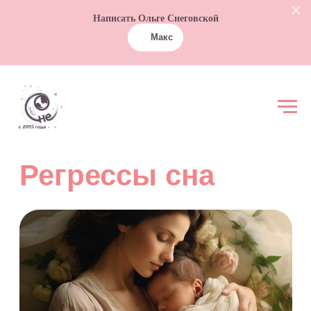
Написать Ольге Снеговской
Макс
Регрессы сна
О чём статья
Что это такое