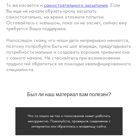
​То же касается и
самостоятельного засыпания
. Если
Пн-пт: с 10:00 до
Вы еще не начали обучать кроху засыпать
20:00
самостоятельно, на время отложите попытки.
+7 (903) 011-73-03
sos@o-sne.online
Оставайтесь с малышом, пока он не заснет, сейчас ему
Видео
Там, где картинки
требуется Ваша поддержка.
Напоследок скажу, что наши дети непрерывно меняются,
поэтому попробуйте быть на шаг впереди, предугадывать
потребности малыша и создавать хорошие привычки сна
с самого начала. Не стесняйтесь при возникновении
Все права на материалы портала o-sne.online
трудностей обратиться за помощью квалифицированного
защищены законом об интеллектуальной
специалиста.
собственности. Использование материалов
портала o-sne.online возможно только
с письменного разрешения автора
и с обязательным указанием гиперссылки
на источник o-sne.online.
Материалы, представленные на этом сайте, носят
Был ли наш материал вам полезен?
исключительно информационно-образовательный
характер и не применимы к детям, имеющим
проблемы с развитием или здоровьем. А также
не могут рассматриваться как медицинские
рекомендации по диагностике и лечению. Все
Что-то пошло не так и голосование может работать
публикации, видео, советы и консультации
некорректно. Пожалуйста, проверьте соединение с
не являются медицинскими, не могут отменить или
интернетом или обратитесь к владельцу сайта.
заменить назначений врача и применимы к детям,
признанным наблюдающими их врачами
здоровыми.