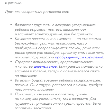
в режиме.
Признаки возрастных регрессов сна:
Возникают трудности с вечерним укладыванием —
ребенок выражает протест, капризничает
и засыпает заметно дольше, чем Вы привыкли.
Качество ночного сна снижается — он становится
беспокойным, фрагментированным, часто
пробуждения сопровождаются плачем, даже если
ранее кроха уже приобрел привычку спать всю ночь,
или имел пару недолгих
пробуждений для кормлений
.
Страдают периодичность, продолжительность
и качество
дневных снов
. Если раньше малыш легко
засыпал в коляске, теперь он отказывается спать
на прогулках.
Во время бодрствования ребенок раздражителен,
плаксив. Он с трудом расстается с мамой, требует
постоянного внимания.
Появляются изменения в аппетите, причем
он может, как уменьшиться, так и возрасти. Для
грудничков прикладывание к груди перестает быть
гарантией засыпания.