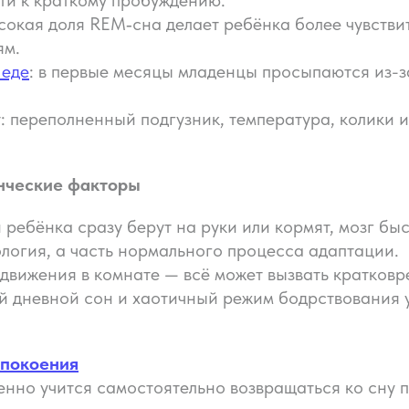
сокая доля REM‑сна делает ребёнка более чувстви
ям.
 еде
: в первые месяцы младенцы просыпаются из-з
 переполненный подгузник, температура, колики и
енческие факторы
и ребёнка сразу берут на руки или кормят, мозг б
ология, а часть нормального процесса адаптации.
, движения в комнате — всё может вызвать кратко
ый дневной сон и хаотичный режим бодрствования 
спокоения
енно учится самостоятельно возвращаться ко сну 