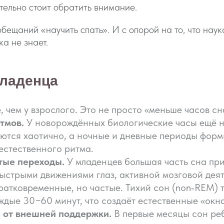
ительно стоит обратить внимание.
бещаний «научить спать». И с опорой на то, что наук
ка не знает.
младенца
 чем у взрослого. Это не просто «меньше часов сна
тмов.
У новорождённых биологические часы ещё н
ются хаотично, а ночные и дневные периоды форм
естественного ритма.
стые переходы.
У младенцев большая часть сна пр
быстрыми движениями глаз, активной мозговой дея
ратковременные, но частые. Тихий сон (non‑REM) 
ждые 30−60 минут, что создаёт естественные «окн
а от внешней поддержки.
В первые месяцы сон реб