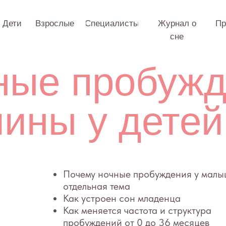
Взрослые
Специалисты
Журнал о
Практикум
О 
сне
е пробуждени
ны у детей 0–
Почему ночные пробуждения у малышей — это
отдельная тема
Как устроен сон младенца
Как меняется частота и структура
пробуждений от 0 до 36 месяцев
Почему малыши просыпаются ночью:
физиологические и поведенческие факторы