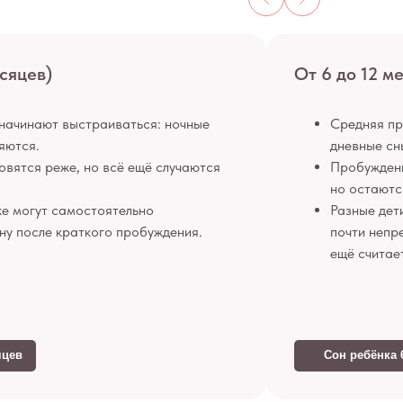
сяцев)
От 6 до 12 м
начинают выстраиваться: ночные
Средняя пр
яются.
дневные сн
вятся реже, но всё ещё случаются
Пробуждени
но остаютс
е могут самостоятельно
Разные дет
ну после краткого пробуждения.
почти непр
ещё считае
яцев
Сон ребёнка 