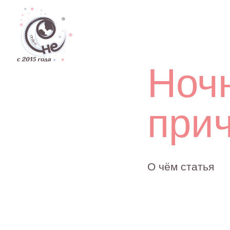
Дети
Ночны
причи
О чём статья